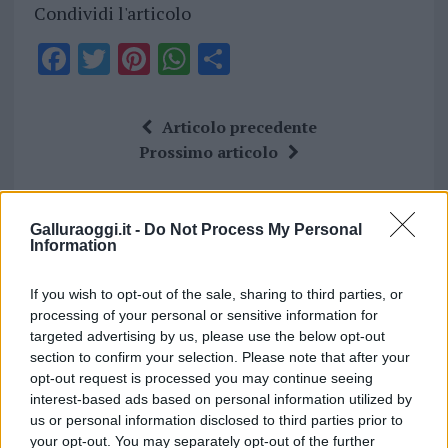
Condividi l'articolo
F
T
Pi
W
S
a
w
n
h
h
ce
it
te
at
a
Articolo precedente
b
te
re
s
re
Prossimo articolo
o
r
st
A
o
p
Galluraoggi.it -
Do Not Process My Personal
NOTIZIE RECENTI
k
p
Information
Incendi, a San Pasquale arriva il Campo Base:
If you wish to opt-out of the sale, sharing to third parties, or
processing of your personal or sensitive information for
l’inaugurazione
targeted advertising by us, please use the below opt-out
section to confirm your selection. Please note that after your
Andrea Mura conquista Palau: grande
opt-out request is processed you may continue seeing
interest-based ads based on personal information utilized by
partecipazione per il suo racconto
us or personal information disclosed to third parties prior to
your opt-out. You may separately opt-out of the further