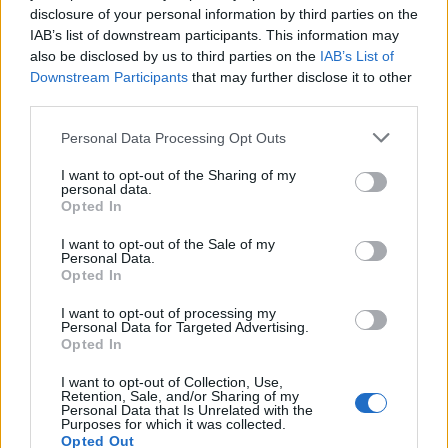
Calangianus, allarme sul centro accoglienza
disclosure of your personal information by third parties on the
IAB’s list of downstream participants. This information may
minori, Albieri: “Episodi gravissimi”
also be disclosed by us to third parties on the
IAB’s List of
Downstream Participants
that may further disclose it to other
Gallura, finti clienti svuotano le suite: furto da
third parties.
50mila nel resort
Please note that this website/app uses one or more Google
Personal Data Processing Opt Outs
services and may gather and store information including but
not limited to your visit or usage behaviour. You may click to
I want to opt-out of the Sharing of my
Meteo Olbia 7 agosto, sole e caldo tornano
personal data.
grant or deny consent to Google and its third-party tags to
Opted In
protagonisti
use your data for below specified purposes in below Google
consent section.
I want to opt-out of the Sale of my
Personal Data.
Test tunnel Olbia: rampe chiuse ancora fino a
Opted In
fine agosto
I want to opt-out of processing my
Personal Data for Targeted Advertising.
Opted In
Aggius conquista la classifica delle mete più
amate dell’estate 2026
I want to opt-out of Collection, Use,
Retention, Sale, and/or Sharing of my
Personal Data that Is Unrelated with the
Purposes for which it was collected.
Opted Out