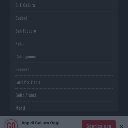
S. T. Gallura
Budoni
San Teodoro
Palau
Calangianus
Buddusò
Loiri P. S. Paolo
Golfo Aranci
Monti
Telti
App di Gallura Oggi
×
Scarica ora