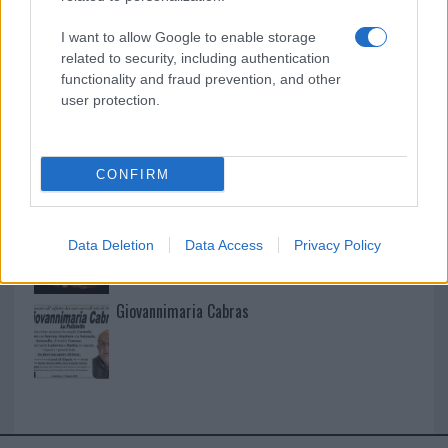
I want to allow Google to enable storage
I nostri cari
related to security, including authentication
functionality and fraud prevention, and other
user protection.
I nostri cari
CONFIRM
I nostri cari
Data Deletion
Data Access
Privacy Policy
Giovannimaria Cabras