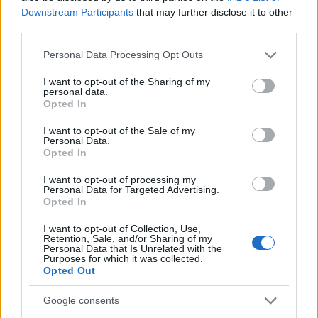
ce
it
te
at
a
Articolo precedente
Downstream Participants
that may further disclose it to other
b
te
re
s
re
Prossimo articolo
third parties.
o
r
st
A
Please note that this website/app uses one or more Google
Personal Data Processing Opt Outs
o
p
services and may gather and store information including but
NOTIZIE RECENTI
not limited to your visit or usage behaviour. You may click to
I want to opt-out of the Sharing of my
k
p
personal data.
grant or deny consent to Google and its third-party tags to
Opted In
use your data for below specified purposes in below Google
Auto prende fuoco sulla strada statale 125 a
consent section.
I want to opt-out of the Sale of my
Olbia, cosa è successo
Personal Data.
Opted In
I want to opt-out of processing my
Incidente sulla 125 a Olbia, due auto coinvolte:
Personal Data for Targeted Advertising.
danni ingenti
Opted In
I want to opt-out of Collection, Use,
Retention, Sale, and/or Sharing of my
Auto finisce contro un muretto, un ferito ad
Personal Data that Is Unrelated with the
Purposes for which it was collected.
Arzachena
Opted Out
Google consents
Incidente a Baia Sardinia, scontro tra auto e