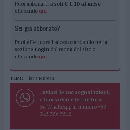
Puoi abbonarti a
soli € 1,10 al mese
cliccando
qui
Sei già abbonato?
Puoi effettuare l'accesso andando nella
sezione
Login
dal menù del sito o
cliccando
qui
TEMI:
Ilaria Muresu
Inviaci le tue segnalazioni,
i tuoi video e le tue foto
Su WhatsApp al numero +39
345 356 7512