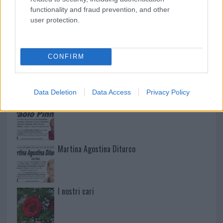
functionality and fraud prevention, and other
user protection.
NECROLOGIE
CONFIRM
Mario Malu
Data Deletion
Data Access
Privacy Policy
Paolo Pinna
Martina Agostina Diturco
I nostri cari