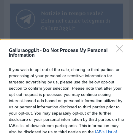
Notizie in tempo reale?
Entra nel canale telegram di
GalluraOggi.it
Galluraoggi.it -
Do Not Process My Personal
Information
Ricevi le nostre ultime news
If you wish to opt-out of the sale, sharing to third parties, or
processing of your personal or sensitive information for
da
Google News
targeted advertising by us, please use the below opt-out
section to confirm your selection. Please note that after your
opt-out request is processed you may continue seeing
Condividi l'articolo
interest-based ads based on personal information utilized by
us or personal information disclosed to third parties prior to
F
T
Pi
W
S
your opt-out. You may separately opt-out of the further
disclosure of your personal information by third parties on the
a
w
n
h
h
IAB’s list of downstream participants. This information may
also be disclosed by us to third parties on the
IAB’s List of