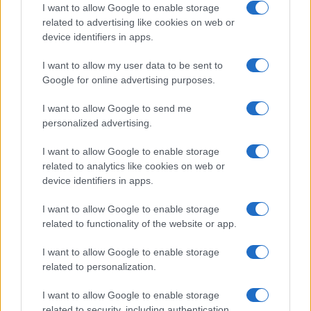
moto: un ferito
I want to allow Google to enable storage
related to advertising like cookies on web or
device identifiers in apps.
Olbia, le previsioni meteo per lunedì 10 agosto
2026
I want to allow my user data to be sent to
Google for online advertising purposes.
Le ultime offerte di lavoro a Olbia e in Gallura
I want to allow Google to send me
personalized advertising.
I want to allow Google to enable storage
Cumuli di rifiuti a Santa Teresa Gallura, la
related to analytics like cookies on web or
segnalazione dei residenti
device identifiers in apps.
I want to allow Google to enable storage
related to functionality of the website or app.
I want to allow Google to enable storage
related to personalization.
I want to allow Google to enable storage
related to security, including authentication