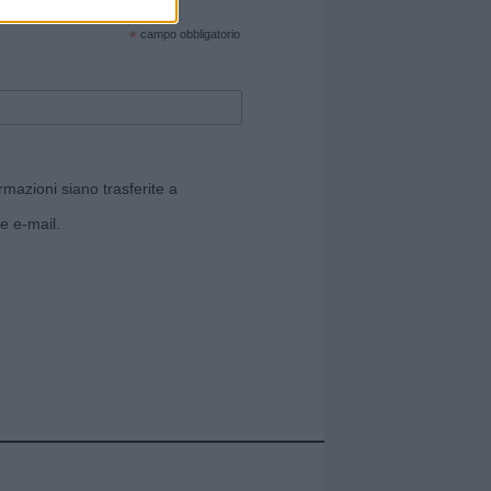
cate sul sito web!
*
campo obbligatorio
rmazioni siano trasferite a
e e-mail.