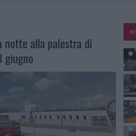
SER NON INVASIVI
A IL CAMPO BASE: L’INAUGURAZIONE
 PER COMPARSE IN COSTA SMERALDA
NOT
DE SFIDA DELLA VELA NELL’ESTATE 2026
a notte alla palestra di
LBIA, SEQUESTRATI CAVIALE E SABBIA RUBATA
3 giugno