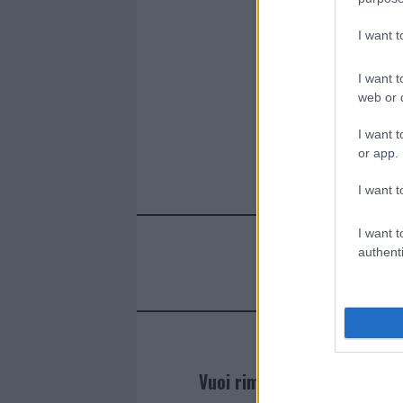
I want 
I want t
web or d
I want t
or app.
I want t
I want t
authenti
Vuoi rimanere sempre agg