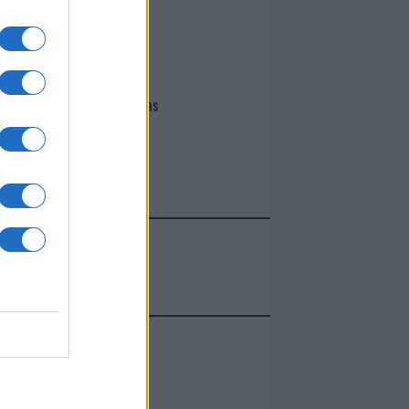
I nostri cari
Giovannimaria Cabras