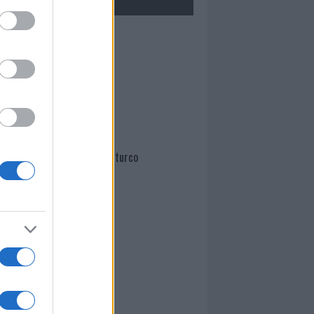
Mario Malu
Paolo Pinna
Martina Agostina Diturco
I nostri cari
I nostri cari