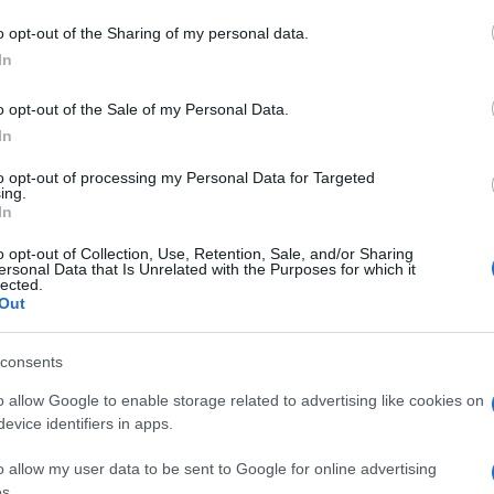
o opt-out of the Sharing of my personal data.
In
adeddu Olbia
Senzatetto Olbia
o opt-out of the Sale of my Personal Data.
In
to opt-out of processing my Personal Data for Targeted
ing.
In
dente
Prossimo articolo
o opt-out of Collection, Use, Retention, Sale, and/or Sharing
ersonal Data that Is Unrelated with the Purposes for which it
lected.
Out
consents
o allow Google to enable storage related to advertising like cookies on
evice identifiers in apps.
o allow my user data to be sent to Google for online advertising
s.