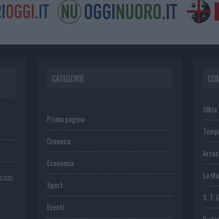
CATEGORIE
CO
Olbia
Prima pagina
Temp
Cronaca
Arza
Economia
La Ma
.com
Sport
S. T. 
Eventi