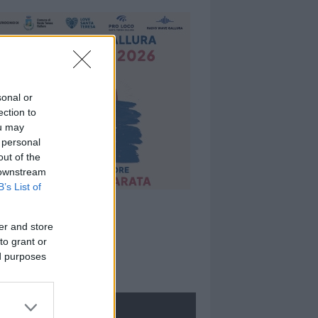
sonal or
ection to
ou may
 personal
out of the
 downstream
B’s List of
er and store
to grant or
ed purposes
ROLOGIE