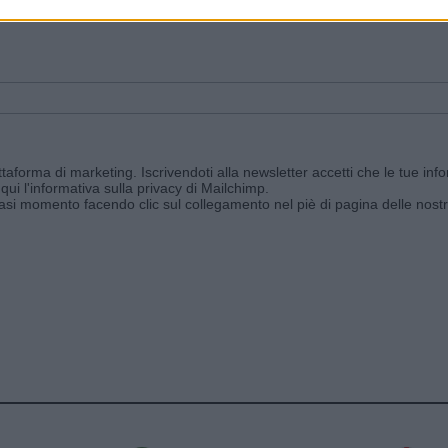
ggi e ricevi le nostre email periodiche contenenti le ultime notizie pubbli
aforma di marketing. Iscrivendoti alla newsletter accetti che le tue info
qui l'informativa sulla privacy di Mailchimp
.
siasi momento facendo clic sul collegamento nel piè di pagina delle nostr