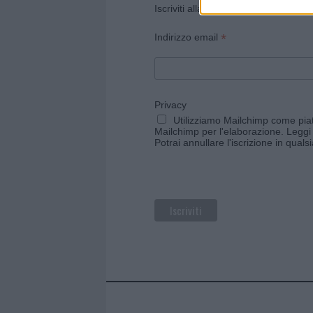
Iscriviti alla newsletter di Gallura O
*
Indirizzo email
Privacy
Utilizziamo Mailchimp come piatt
Mailchimp per l'elaborazione.
Leggi 
Potrai annullare l'iscrizione in qual