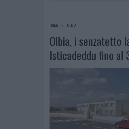
RIFERIMENTO PER I TRATTAMENTI LA
6 AGOSTO 2026
|
INCENDI, A SAN PASQUALE ARRIV
7 AGOSTO 2026
|
FILM INTERNAZIONALE, CASTING
HOME
OLBIA
7 AGOSTO 2026
|
PORTO ROTONDO OSPITA LA GRAN
Olbia, i senzatetto l
7 AGOSTO 2026
|
CONTROLLI ALL’AEROPORTO DI O
Isticadeddu fino al 