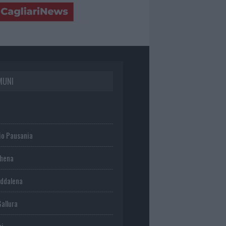
MUNI
io Pausania
chena
ddalena
Gallura