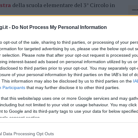
estra
della scuola elementare del 3° Circolo in
isposizione, salvo proroghe, fino al 3 giugno e
i.it -
Do Not Process My Personal Information
meglio gli ospiti del dormitorio. Nel
a provveduto ad allestire il locale
per
to opt-out of the sale, sharing to third parties, or processing of your per
l’ospite, e i servizi
sociali ad assicurare la
formation for targeted advertising by us, please use the below opt-out s
r selection. Please note that after your opt-out request is processed y
eing interest-based ads based on personal information utilized by us or
disclosed to third parties prior to your opt-out. You may separately opt-
azionali?
losure of your personal information by third parties on the IAB’s list of
. This information may also be disclosed by us to third parties on the
IA
Participants
that may further disclose it to other third parties.
 mese
cliccando
qui
 that this website/app uses one or more Google services and may gath
including but not limited to your visit or usage behaviour. You may click 
 to Google and its third-party tags to use your data for below specifi
ogle consent section.
do nella sezione
Login
dal menù del sito o
l Data Processing Opt Outs
NEC