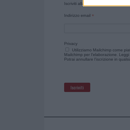
Iscriviti alla newsletter di Gallura O
*
Indirizzo email
Privacy
Utilizziamo Mailchimp come piatt
Mailchimp per l'elaborazione.
Leggi 
Potrai annullare l'iscrizione in qual