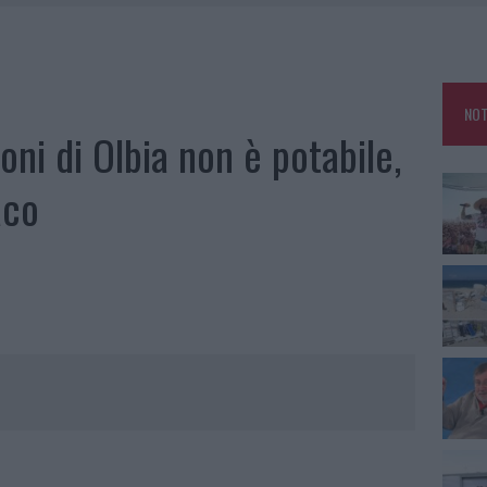
TTI ALLA ZUPPA GALLURESE: GLI APPUNTAMENTI DA NON PERDERE
 SPIAGGIA LIBERA, SEQUESTRI A OLBIA E ARZACHENA
NOT
L MAESTRO CHE RIFIUTÒ LA COSTA SMERALDA
ioni di Olbia non è potabile,
aco