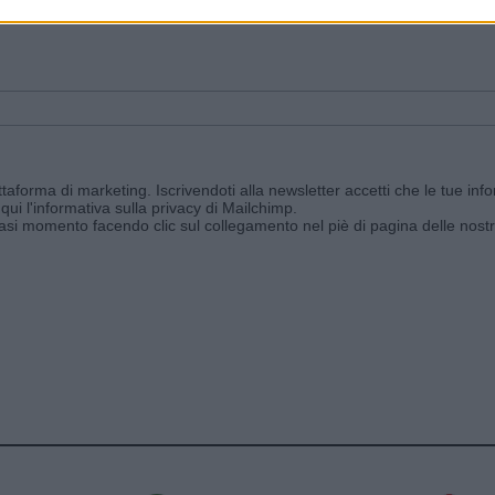
ggi e ricevi le nostre email periodiche contenenti le ultime notizie pubbli
aforma di marketing. Iscrivendoti alla newsletter accetti che le tue info
qui l'informativa sulla privacy di Mailchimp
.
siasi momento facendo clic sul collegamento nel piè di pagina delle nostr