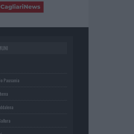
MUNI
io Pausania
chena
ddalena
Gallura