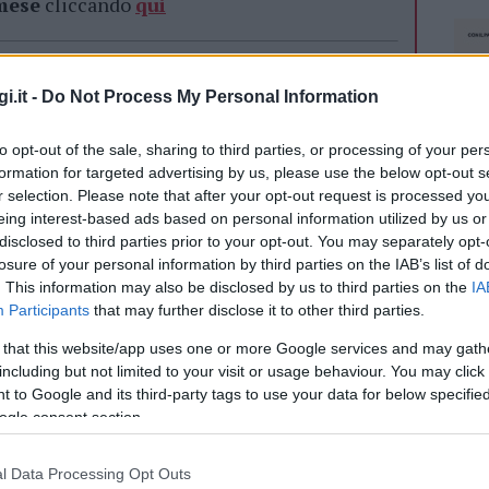
 mese
cliccando
qui
i.it -
Do Not Process My Personal Information
do nella sezione
Login
dal menù del sito o
to opt-out of the sale, sharing to third parties, or processing of your per
formation for targeted advertising by us, please use the below opt-out s
r selection. Please note that after your opt-out request is processed y
eing interest-based ads based on personal information utilized by us or
a
Trainu Moltu Olbia
disclosed to third parties prior to your opt-out. You may separately opt-
losure of your personal information by third parties on the IAB’s list of
. This information may also be disclosed by us to third parties on the
IA
Participants
that may further disclose it to other third parties.
 that this website/app uses one or more Google services and may gath
including but not limited to your visit or usage behaviour. You may click 
 to Google and its third-party tags to use your data for below specifi
dente
Prossimo articolo
ogle consent section.
l Data Processing Opt Outs
NEC