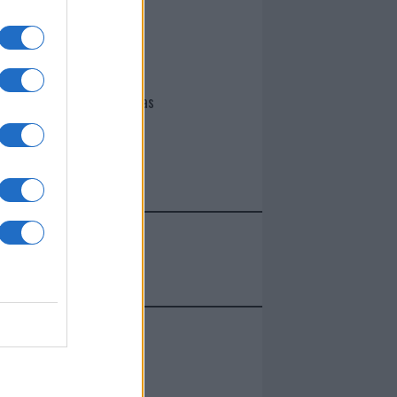
I nostri cari
Giovannimaria Cabras