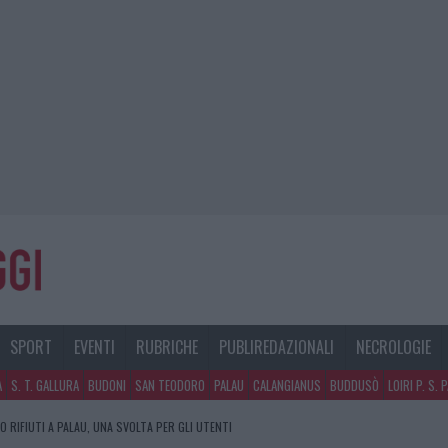
SPORT
EVENTI
RUBRICHE
PUBLIREDAZIONALI
NECROLOGIE
A
S. T. GALLURA
BUDONI
SAN TEODORO
PALAU
CALANGIANUS
BUDDUSÒ
LOIRI P. S. 
 RIFIUTI A PALAU, UNA SVOLTA PER GLI UTENTI
 PER L’ATTESTAZIONE SOA IN ITALIA: LISTA DELLE 4 REALTÀ PIÙ EFFICIENTI