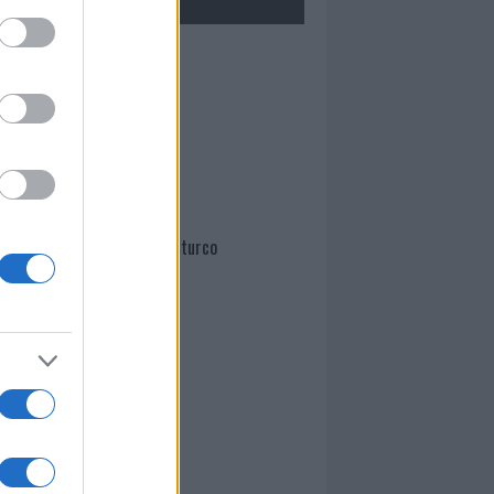
Mario Malu
Paolo Pinna
Martina Agostina Diturco
I nostri cari
I nostri cari