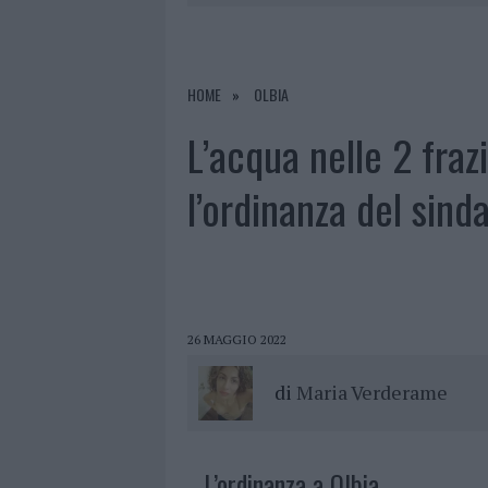
NELLA GESTIONE DELLE PRATICHE
6 AGOSTO 2026
|
EVENTI IN GALLURA, DA JOVANO
6 AGOSTO 2026
|
LETTINI E ARREDI ABUSIVI SULLA
HOME
OLBIA
6 AGOSTO 2026
|
È MORTO FRANCESCO GUCCINI, I
L’acqua nelle 2 fraz
l’ordinanza del sind
26 MAGGIO 2022
di
Maria Verderame
L’ordinanza a Olbia.