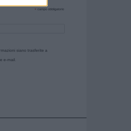
cate sul sito web!
*
campo obbligatorio
rmazioni siano trasferite a
e e-mail.