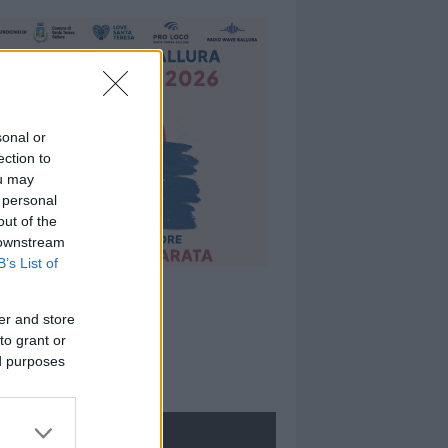
sonal or
ection to
ou may
 personal
out of the
 downstream
B’s List of
er and store
to grant or
ed purposes
ROLOGIE