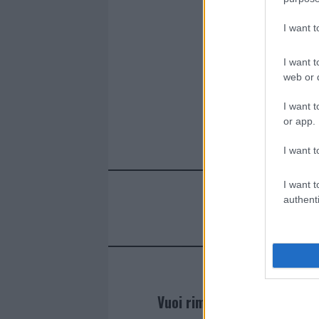
I want 
I want t
web or d
I want t
or app.
I want t
I want t
authenti
Vuoi rimanere sempre agg