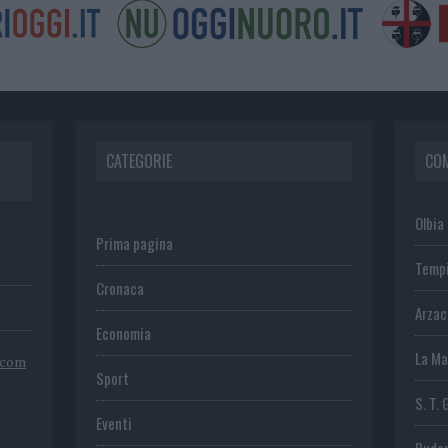
CATEGORIE
CO
Olbia
Prima pagina
Temp
Cronaca
Arza
Economia
La Ma
.com
Sport
S. T. 
Eventi