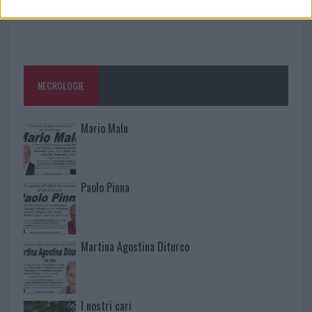
NECROLOGIE
Mario Malu
Paolo Pinna
Martina Agostina Diturco
I nostri cari