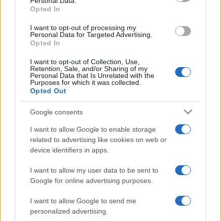
Personal Data.
a
w
n
h
h
Opted In
ce
it
te
at
a
I want to opt-out of processing my
Articolo precedente
Personal Data for Targeted Advertising.
b
te
re
s
re
Prossimo articolo
Opted In
o
r
st
A
I want to opt-out of Collection, Use,
Retention, Sale, and/or Sharing of my
o
p
Personal Data that Is Unrelated with the
NOTIZIE RECENTI
Purposes for which it was collected.
k
p
Opted Out
Olbia, le previsioni meteo per lunedì 10 agosto
Google consents
2026
I want to allow Google to enable storage
related to advertising like cookies on web or
device identifiers in apps.
Le ultime offerte di lavoro a Olbia e in Gallura
I want to allow my user data to be sent to
Google for online advertising purposes.
Cumuli di rifiuti a Santa Teresa Gallura, la
I want to allow Google to send me
segnalazione dei residenti
personalized advertising.