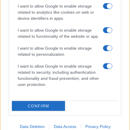
I want to allow Google to enable storage
Incendi in Gallura, devastati un chiosco e due
related to analytics like cookies on web or
furgoni: le indagini
device identifiers in apps.
I want to allow Google to enable storage
Cannigione celebra la cultura gallurese con il
related to functionality of the website or app.
“Poker letterario”
I want to allow Google to enable storage
related to personalization.
È scontro tra Misericordia e Comune di Santa
Teresa Gallura
I want to allow Google to enable storage
related to security, including authentication
functionality and fraud prevention, and other
Controlli rafforzati in Costa Smeralda, 20
user protection.
arresti e 135 denunce
CONFIRM
Data Deletion
Data Access
Privacy Policy