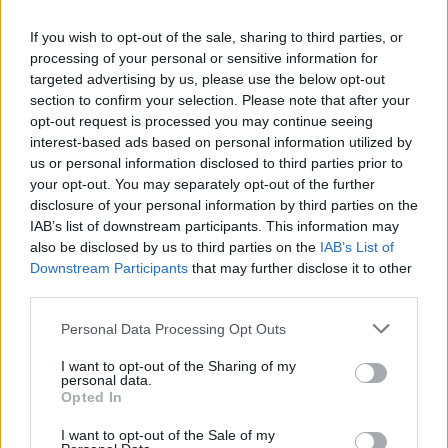
If you wish to opt-out of the sale, sharing to third parties, or
processing of your personal or sensitive information for
Inviaci le tue segnalazioni,
targeted advertising by us, please use the below opt-out
i tuoi video e le tue foto
section to confirm your selection. Please note that after your
Su WhatsApp al numero +39
opt-out request is processed you may continue seeing
interest-based ads based on personal information utilized by
345 356 7512
us or personal information disclosed to third parties prior to
your opt-out. You may separately opt-out of the further
disclosure of your personal information by third parties on the
IAB’s list of downstream participants. This information may
also be disclosed by us to third parties on the
IAB’s List of
Ricevi le nostre ultime news
Downstream Participants
that may further disclose it to other
third parties.
da
Google News
Please note that this website/app uses one or more Google
Personal Data Processing Opt Outs
services and may gather and store information including but
not limited to your visit or usage behaviour. You may click to
I want to opt-out of the Sharing of my
personal data.
grant or deny consent to Google and its third-party tags to
Condividi l'articolo
Opted In
use your data for below specified purposes in below Google
F
T
Pi
W
S
consent section.
I want to opt-out of the Sale of my