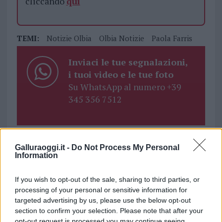
cliccando
qui
TEMI:
Notizie Olbia
Olbia Notizie
Paola Farris
Inviaci le tue segnalazioni,
i tuoi video e le tue foto
Su WhatsApp al numero +39
345 356 7512
Notizie in tempo reale?
Galluraoggi.it -
Do Not Process My Personal
Information
Entra nel canale telegram di
GalluraOggi.it
If you wish to opt-out of the sale, sharing to third parties, or
processing of your personal or sensitive information for
targeted advertising by us, please use the below opt-out
section to confirm your selection. Please note that after your
opt-out request is processed you may continue seeing