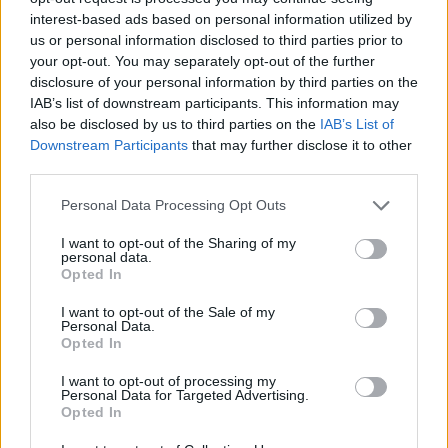
Ricevi le nostre ultime news
interest-based ads based on personal information utilized by
us or personal information disclosed to third parties prior to
your opt-out. You may separately opt-out of the further
da
Google News
disclosure of your personal information by third parties on the
IAB’s list of downstream participants. This information may
also be disclosed by us to third parties on the
IAB’s List of
Condividi l'articolo
Downstream Participants
that may further disclose it to other
third parties.
F
T
Pi
W
S
Please note that this website/app uses one or more Google
Personal Data Processing Opt Outs
a
w
n
h
h
services and may gather and store information including but
not limited to your visit or usage behaviour. You may click to
I want to opt-out of the Sharing of my
ce
it
te
at
a
personal data.
Articolo precedente
grant or deny consent to Google and its third-party tags to
Opted In
b
te
re
s
re
Prossimo articolo
use your data for below specified purposes in below Google
consent section.
o
r
st
A
I want to opt-out of the Sale of my
Personal Data.
o
p
Opted In
NOTIZIE RECENTI
k
p
I want to opt-out of processing my
Personal Data for Targeted Advertising.
Opted In
Tre milioni di euro dalla Provincia Gallura per