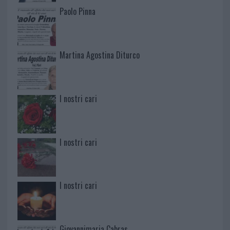
Paolo Pinna
Martina Agostina Diturco
I nostri cari
I nostri cari
I nostri cari
Giovannimaria Cabras