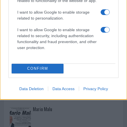
related to functionality of the website or app.
Jovanotti, Gabry Ponte e Alfa: Olbia ombelico del
I want to allow Google to enable storage
related to personalization.
mondo per una notte
I want to allow Google to enable storage
related to security, including authentication
functionality and fraud prevention, and other
user protection.
CONFIRM
Data Deletion
Data Access
Privacy Policy
NECROLOGIE
Mario Malu