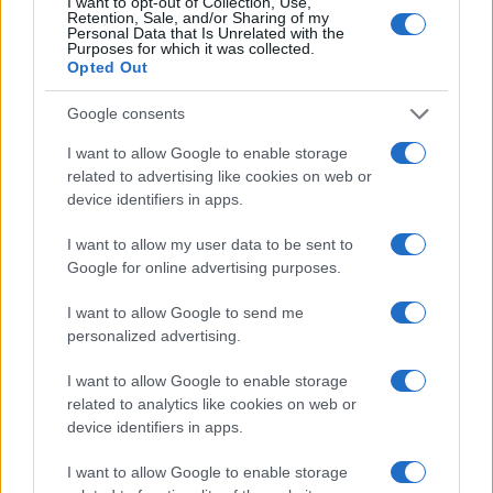
I want to opt-out of Collection, Use,
nuove aule nelle scuole di Olbia
Retention, Sale, and/or Sharing of my
Personal Data that Is Unrelated with the
Purposes for which it was collected.
Opted Out
Incidente sulla provinciale 125, paura tra Olbia e
Arzachena
Google consents
I want to allow Google to enable storage
Incidente sulla strada provinciale ad Arzachena,
related to advertising like cookies on web or
un ferito
device identifiers in apps.
I want to allow my user data to be sent to
Sangue, musica e solidarietà con Avis Olbia al
Google for online advertising purposes.
Delta Center
I want to allow Google to send me
personalized advertising.
Meteo Olbia 9 agosto, temperature in calo
I want to allow Google to enable storage
related to analytics like cookies on web or
device identifiers in apps.
Salmo finisce in ospedale a Catania, ma il tour
va avanti: “Sicilia, ci sono”
I want to allow Google to enable storage