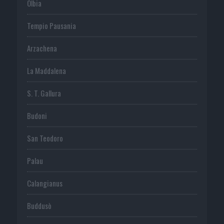
Olbia
Tempio Pausania
Arzachena
La Maddalena
S. T. Gallura
Budoni
San Teodoro
Palau
Calangianus
Buddusò