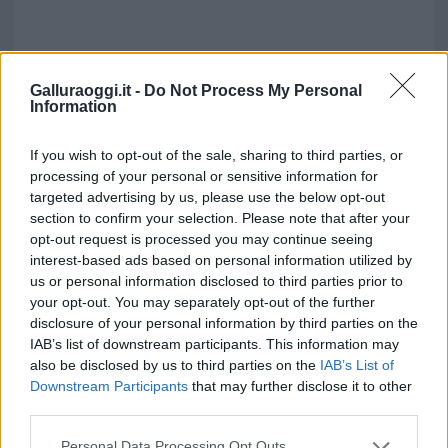
Galluraoggi.it -
Do Not Process My Personal
Information
If you wish to opt-out of the sale, sharing to third parties, or
Inviaci le tue segnalazioni,
processing of your personal or sensitive information for
i tuoi video e le tue foto
targeted advertising by us, please use the below opt-out
Su WhatsApp al numero +39
section to confirm your selection. Please note that after your
345 356 7512
opt-out request is processed you may continue seeing
interest-based ads based on personal information utilized by
us or personal information disclosed to third parties prior to
your opt-out. You may separately opt-out of the further
disclosure of your personal information by third parties on the
Notizie in tempo reale?
IAB’s list of downstream participants. This information may
Entra nel canale telegram di
also be disclosed by us to third parties on the
IAB’s List of
GalluraOggi.it
Downstream Participants
that may further disclose it to other
third parties.
Please note that this website/app uses one or more Google
Personal Data Processing Opt Outs