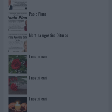
Paolo Pinna
Martina Agostina Diturco
I nostri cari
I nostri cari
I nostri cari