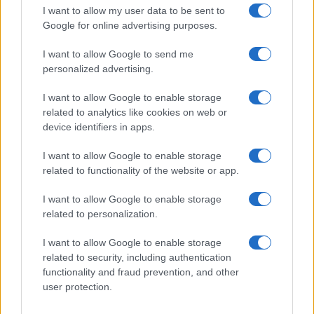
Ristorante distrutto dalle fiamme a La
I want to allow my user data to be sent to
Google for online advertising purposes.
Maddalena, incendio a Monti d’à rena
I want to allow Google to send me
Le previsioni meteo per il weekend a Olbia e in
personalized advertising.
Gallura
I want to allow Google to enable storage
related to analytics like cookies on web or
device identifiers in apps.
Michelle Hunziker in Gallura, bella anche dal
vivo: un amico vip svela come fa
I want to allow Google to enable storage
related to functionality of the website or app.
Calangianus, dopo le polemiche il centro
I want to allow Google to enable storage
accoglienza minori chiude
related to personalization.
I want to allow Google to enable storage
Olbia, divieto di sosta contro spaccio e degrado:
related to security, including authentication
esplode la protesta
functionality and fraud prevention, and other
user protection.
Pausa caffè impeccabile: come scegliere la