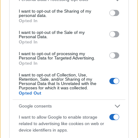
services and may gather and store information including but
not limited to your visit or usage behaviour. You may click to
I want to opt-out of the Sharing of my
Ricevi le nostre ultime news
personal data.
grant or deny consent to Google and its third-party tags to
Opted In
use your data for below specified purposes in below Google
consent section.
da
Google News
I want to opt-out of the Sale of my
Personal Data.
Opted In
I want to opt-out of processing my
Condividi l'articolo
Personal Data for Targeted Advertising.
Opted In
F
T
Pi
W
S
I want to opt-out of Collection, Use,
a
w
n
h
h
Retention, Sale, and/or Sharing of my
Personal Data that Is Unrelated with the
ce
it
te
at
a
Purposes for which it was collected.
Articolo precedente
Opted Out
b
te
re
s
re
Prossimo articolo
o
r
st
A
Google consents
o
p
I want to allow Google to enable storage
NOTIZIE RECENTI
related to advertising like cookies on web or
k
p
device identifiers in apps.