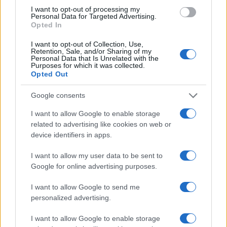
cliccando
qui
I want to opt-out of processing my
Personal Data for Targeted Advertising.
Opted In
I want to opt-out of Collection, Use,
TEMI:
Abitanti Olbia
Dati Demografici Olbia
Retention, Sale, and/or Sharing of my
Personal Data that Is Unrelated with the
Efficienza Energetica Olbia
Istat Olbia
Purposes for which it was collected.
Notizia Olbia
Nuove Case Olbia
Opted Out
Nuovo Quartiere Parco Pedrosa
Parco Pedrosa
Google consents
Residenti Olbia
Scalitta Pedrosa
Spopolamento Sardegna
Statale Olbia-Sassari
I want to allow Google to enable storage
related to advertising like cookies on web or
Sviluppo Urbano Olbia
device identifiers in apps.
Inviaci le tue segnalazioni,
I want to allow my user data to be sent to
i tuoi video e le tue foto
Google for online advertising purposes.
Su WhatsApp al numero +39
345 356 7512
I want to allow Google to send me
personalized advertising.
I want to allow Google to enable storage