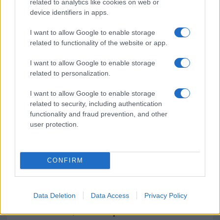
related to analytics like cookies on web or
Notizie in tempo reale?
device identifiers in apps.
Entra nel canale telegram di
I want to allow Google to enable storage
GalluraOggi.it
related to functionality of the website or app.
I want to allow Google to enable storage
related to personalization.
Ricevi le nostre ultime news
I want to allow Google to enable storage
related to security, including authentication
functionality and fraud prevention, and other
da
Google News
user protection.
Condividi l'articolo
CONFIRM
F
T
Pi
W
S
a
w
n
h
h
Data Deletion
Data Access
Privacy Policy
ce
it
te
at
a
Articolo precedente