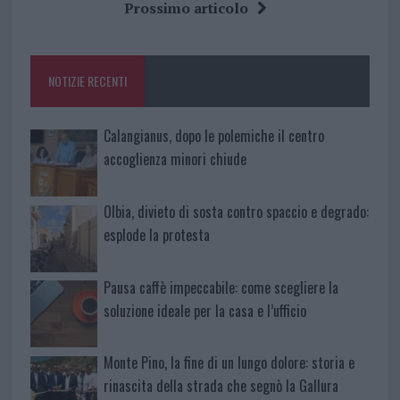
b
te
re
s
re
Prossimo articolo
o
r
st
A
o
p
NOTIZIE RECENTI
k
p
Calangianus, dopo le polemiche il centro
accoglienza minori chiude
Olbia, divieto di sosta contro spaccio e degrado:
esplode la protesta
Pausa caffè impeccabile: come scegliere la
soluzione ideale per la casa e l’ufficio
Monte Pino, la fine di un lungo dolore: storia e
rinascita della strada che segnò la Gallura