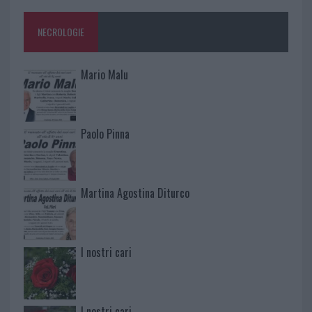
NECROLOGIE
Mario Malu
Paolo Pinna
Martina Agostina Diturco
I nostri cari
I nostri cari