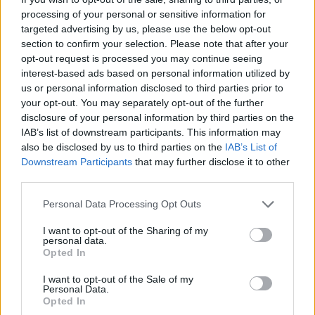
processing of your personal or sensitive information for
targeted advertising by us, please use the below opt-out
section to confirm your selection. Please note that after your
opt-out request is processed you may continue seeing
interest-based ads based on personal information utilized by
us or personal information disclosed to third parties prior to
your opt-out. You may separately opt-out of the further
disclosure of your personal information by third parties on the
IAB’s list of downstream participants. This information may
also be disclosed by us to third parties on the
IAB’s List of
Vuoi rimuovere le pubblicità nazionali?
Downstream Participants
that may further disclose it to other
third parties.
Puoi abbonarti a
soli € 1,10 al mese
Please note that this website/app uses one or more Google
Personal Data Processing Opt Outs
cliccando
qui
services and may gather and store information including but
not limited to your visit or usage behaviour. You may click to
I want to opt-out of the Sharing of my
personal data.
grant or deny consent to Google and its third-party tags to
Sei già abbonato?
Opted In
use your data for below specified purposes in below Google
consent section.
I want to opt-out of the Sale of my
Puoi effettuare l'accesso andando nella
Personal Data.
Opted In
sezione
Login
dal menù del sito o