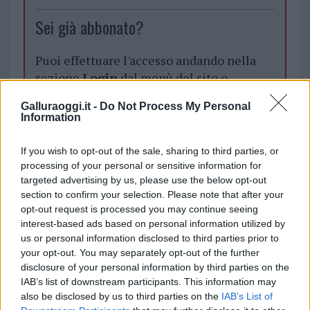
Sei già abbonato?
Puoi effettuare l'accesso andando nella
sezione
Login
dal menù del sito o
cliccando
qui
Galluraoggi.it -
Do Not Process My Personal
Information
TEMI:
Niko Veccia
Niko Veccia Olbia
If you wish to opt-out of the sale, sharing to third parties, or
Olbia Notizie
processing of your personal or sensitive information for
targeted advertising by us, please use the below opt-out
section to confirm your selection. Please note that after your
Inviaci le tue segnalazioni,
opt-out request is processed you may continue seeing
i tuoi video e le tue foto
interest-based ads based on personal information utilized by
Su WhatsApp al numero +39
us or personal information disclosed to third parties prior to
345 356 7512
your opt-out. You may separately opt-out of the further
disclosure of your personal information by third parties on the
IAB’s list of downstream participants. This information may
also be disclosed by us to third parties on the
IAB’s List of