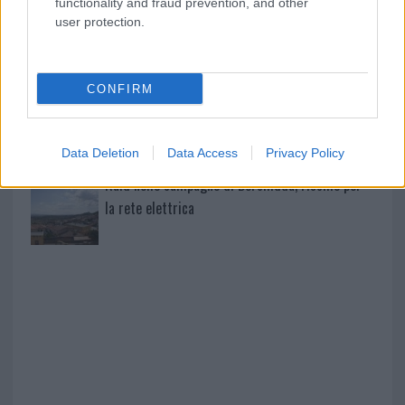
functionality and fraud prevention, and other
user protection.
Pausa caffè impeccabile: come scegliere la
soluzione ideale per la casa e l’ufficio
CONFIRM
Monte Pino, la fine di un lungo dolore: storia e
rinascita della strada che segnò la Gallura
Data Deletion
Data Access
Privacy Policy
Raid nelle campagne di Berchidda, rischio per
la rete elettrica