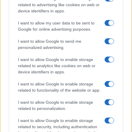
b
te
re
s
re
related to advertising like cookies on web or
o
r
st
A
device identifiers in apps.
o
p
I want to allow my user data to be sent to
NOTIZIE RECENTI
k
p
Google for online advertising purposes.
Le previsioni meteo per il weekend a Olbia e in
I want to allow Google to send me
personalized advertising.
Gallura
I want to allow Google to enable storage
related to analytics like cookies on web or
Michelle Hunziker in Gallura, bella anche dal
device identifiers in apps.
vivo: un amico vip svela come fa
I want to allow Google to enable storage
related to functionality of the website or app.
Calangianus, dopo le polemiche il centro
accoglienza minori chiude
I want to allow Google to enable storage
related to personalization.
Olbia, divieto di sosta contro spaccio e degrado:
I want to allow Google to enable storage
esplode la protesta
related to security, including authentication