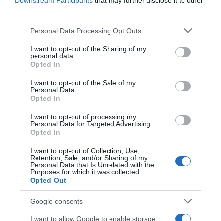
Downstream Participants
that may further disclose it to other
Notizie in tempo reale?
third parties.
Entra nel canale telegram di
Please note that this website/app uses one or more Google
GalluraOggi.it
Personal Data Processing Opt Outs
services and may gather and store information including but
not limited to your visit or usage behaviour. You may click to
I want to opt-out of the Sharing of my
personal data.
grant or deny consent to Google and its third-party tags to
Opted In
use your data for below specified purposes in below Google
consent section.
I want to opt-out of the Sale of my
Ricevi le nostre ultime news
Personal Data.
Opted In
da
Google News
I want to opt-out of processing my
Personal Data for Targeted Advertising.
Opted In
Condividi l'articolo
I want to opt-out of Collection, Use,
Retention, Sale, and/or Sharing of my
Personal Data that Is Unrelated with the
F
T
Pi
W
S
Purposes for which it was collected.
Opted Out
a
w
n
h
h
ce
it
te
at
a
Google consents
Articolo precedente
I want to allow Google to enable storage
Prossimo articolo