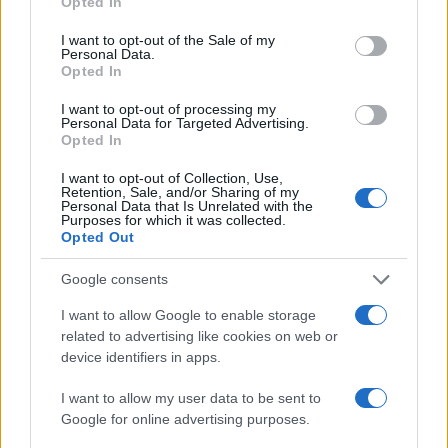
Opted In
use your data for below specified purposes in below Google
consent section.
I want to opt-out of the Sale of my
Controlli all’aeroporto di Olbia, sequestrati
Personal Data.
Opted In
caviale e sabbia rubata
I want to opt-out of processing my
Personal Data for Targeted Advertising.
Migliori cliniche di estetica medicale avanzata
Opted In
in Europa: classifica dei 5 centri di riferimento
I want to opt-out of Collection, Use,
pe…
Retention, Sale, and/or Sharing of my
Personal Data that Is Unrelated with the
Purposes for which it was collected.
Incendi, a San Pasquale arriva il Campo Base:
Opted Out
l’inaugurazione
Google consents
Andrea Mura conquista Palau: grande
I want to allow Google to enable storage
partecipazione per il suo racconto
related to advertising like cookies on web or
device identifiers in apps.
Calangianus, allarme sul centro accoglienza
I want to allow my user data to be sent to
minori, Albieri: “Episodi gravissimi”
Google for online advertising purposes.