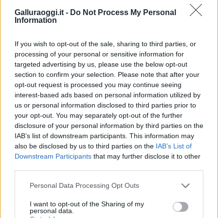
Urbanistica Olbia
Galluraoggi.it -
Do Not Process My Personal
Information
Condividi l'articolo
F
T
Pi
W
S
If you wish to opt-out of the sale, sharing to third parties, or
processing of your personal or sensitive information for
a
w
n
h
h
targeted advertising by us, please use the below opt-out
ce
it
te
at
a
section to confirm your selection. Please note that after your
Articolo precedente
opt-out request is processed you may continue seeing
b
te
re
s
re
Prossimo articolo
interest-based ads based on personal information utilized by
o
r
st
A
us or personal information disclosed to third parties prior to
your opt-out. You may separately opt-out of the further
o
p
disclosure of your personal information by third parties on the
NOTIZIE RECENTI
k
p
IAB’s list of downstream participants. This information may
also be disclosed by us to third parties on the
IAB’s List of
Downstream Participants
that may further disclose it to other
Film internazionale, casting per comparse in
third parties.
Costa Smeralda
Please note that this website/app uses one or more Google
Personal Data Processing Opt Outs
services and may gather and store information including but
Porto Rotondo ospita la grande sfida della vela
not limited to your visit or usage behaviour. You may click to
I want to opt-out of the Sharing of my
personal data.
grant or deny consent to Google and its third-party tags to
nell’estate 2026