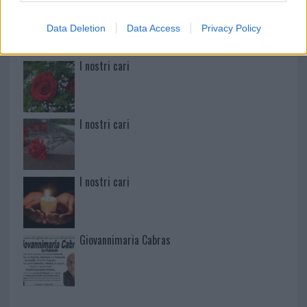
Martina Agostina Diturco
Data Deletion
Data Access
Privacy Policy
I nostri cari
I nostri cari
I nostri cari
Giovannimaria Cabras