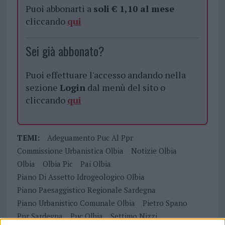
Puoi abbonarti a
soli € 1,10 al mese
cliccando
qui
Sei già abbonato?
Puoi effettuare l'accesso andando nella
sezione
Login
dal menù del sito o
cliccando
qui
TEMI:
Adeguamento Puc Al Ppr
Commissione Urbanistica Olbia
Notizie Olbia
Olbia
Olbia Pic
Pai Olbia
Piano Di Assetto Idrogeologico Olbia
Piano Paesaggistico Regionale Sardegna
Piano Urbanistico Comunale Olbia
Pietro Spano
Ppr Sardegna
Puc Olbia
Settimo Nizzi