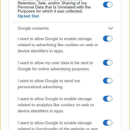
Retention, Sale, and/or Sharing of my
Personal Data that Is Unrelated with the
Purposes for which it was collected.
Andrea Mura conquista Palau: grande
Opted Out
partecipazione per il suo racconto
Google consents
I want to allow Google to enable storage
Calangianus, allarme sul centro accoglienza
related to advertising like cookies on web or
minori, Albieri: “Episodi gravissimi”
device identifiers in apps.
I want to allow my user data to be sent to
Gallura, finti clienti svuotano le suite: furto da
Google for online advertising purposes.
50mila nel resort
I want to allow Google to send me
personalized advertising.
Meteo Olbia 7 agosto, sole e caldo tornano
protagonisti
I want to allow Google to enable storage
related to analytics like cookies on web or
device identifiers in apps.
Test tunnel Olbia: rampe chiuse ancora fino a
fine agosto
I want to allow Google to enable storage
related to functionality of the website or app.