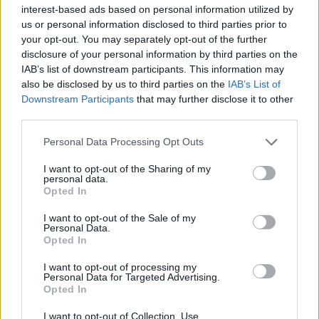
Notizie Arzachena
interest-based ads based on personal information utilized by
us or personal information disclosed to third parties prior to
Piano Urbanistico Comunale Arzachena
your opt-out. You may separately opt-out of the further
Puc Arzachena
Roberto Ragnedda
disclosure of your personal information by third parties on the
Tecnici Arzachena
Urbanistica Arzachena
IAB’s list of downstream participants. This information may
also be disclosed by us to third parties on the
IAB’s List of
Condividi l'articolo
Downstream Participants
that may further disclose it to other
third parties.
F
T
Pi
W
S
Please note that this website/app uses one or more Google
Personal Data Processing Opt Outs
a
w
n
h
h
services and may gather and store information including but
ce
it
te
at
a
not limited to your visit or usage behaviour. You may click to
I want to opt-out of the Sharing of my
Articolo precedente
personal data.
grant or deny consent to Google and its third-party tags to
b
te
re
s
re
Opted In
Prossimo articolo
use your data for below specified purposes in below Google
o
r
st
A
consent section.
I want to opt-out of the Sale of my
Personal Data.
o
p
Opted In
NOTIZIE RECENTI
k
p
I want to opt-out of processing my
Personal Data for Targeted Advertising.
Opted In
Incendi, a San Pasquale arriva il Campo Base:
l’inaugurazione
I want to opt-out of Collection, Use,