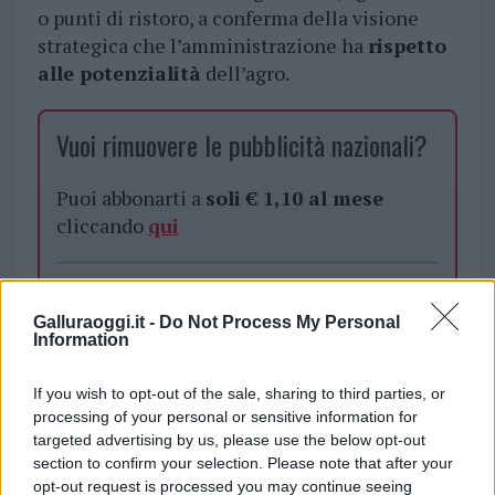
o punti di ristoro, a conferma della visione
strategica che l’amministrazione ha
rispetto
alle potenzialità
dell’agro.
Vuoi rimuovere le pubblicità nazionali?
Puoi abbonarti a
soli € 1,10 al mese
cliccando
qui
Sei già abbonato?
Galluraoggi.it -
Do Not Process My Personal
Information
Puoi effettuare l'accesso andando nella
sezione
Login
dal menù del sito o
If you wish to opt-out of the sale, sharing to third parties, or
cliccando
qui
processing of your personal or sensitive information for
targeted advertising by us, please use the below opt-out
section to confirm your selection. Please note that after your
TEMI:
Comune Arzachena
Mario Chiodino
opt-out request is processed you may continue seeing