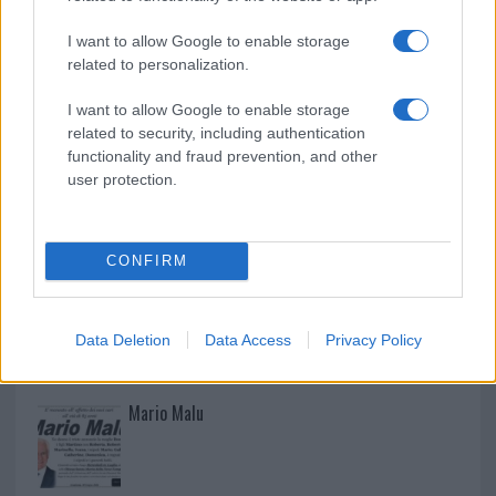
Aggius conquista la classifica delle mete più
I want to allow Google to enable storage
amate dell’estate 2026
related to personalization.
I want to allow Google to enable storage
related to security, including authentication
functionality and fraud prevention, and other
user protection.
CONFIRM
Data Deletion
Data Access
Privacy Policy
NECROLOGIE
Mario Malu