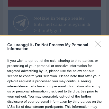
Notizie in tempo reale?
Entra nel canale telegram di
GalluraOggi.it
Galluraoggi.it -
Do Not Process My Personal
Information
Ricevi le nostre ultime news
If you wish to opt-out of the sale, sharing to third parties, or
processing of your personal or sensitive information for
da
Google News
targeted advertising by us, please use the below opt-out
section to confirm your selection. Please note that after your
opt-out request is processed you may continue seeing
interest-based ads based on personal information utilized by
Condividi l'articolo
us or personal information disclosed to third parties prior to
your opt-out. You may separately opt-out of the further
F
T
Pi
W
S
disclosure of your personal information by third parties on the
a
w
n
h
h
IAB’s list of downstream participants. This information may