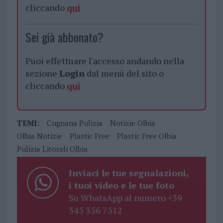
cliccando
qui
Sei già abbonato?
Puoi effettuare l'accesso andando nella
sezione
Login
dal menù del sito o
cliccando
qui
TEMI:
Cugnana Pulizia
Notizie Olbia
Olbia Notizie
Plastic Free
Plastic Free Olbia
Pulizia Litorali Olbia
Inviaci le tue segnalazioni,
i tuoi video e le tue foto
Su WhatsApp al numero +39
345 356 7512