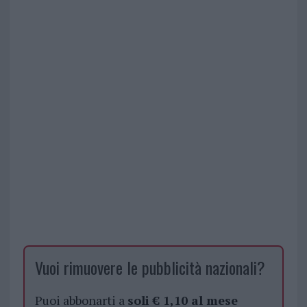
Vuoi rimuovere le pubblicità nazionali?
Puoi abbonarti a
soli € 1,10 al mese