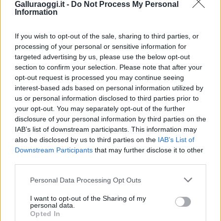
Galluraoggi.it -
Do Not Process My Personal
Information
F
T
Pi
W
S
a
w
n
h
h
If you wish to opt-out of the sale, sharing to third parties, or
processing of your personal or sensitive information for
ce
it
te
at
a
Articolo precedente
targeted advertising by us, please use the below opt-out
b
te
re
s
re
Prossimo articolo
section to confirm your selection. Please note that after your
opt-out request is processed you may continue seeing
o
r
st
A
interest-based ads based on personal information utilized by
o
p
us or personal information disclosed to third parties prior to
NOTIZIE RECENTI
your opt-out. You may separately opt-out of the further
k
p
disclosure of your personal information by third parties on the
IAB’s list of downstream participants. This information may
“Sul filo del discorso”: sold out ad Olbia per il
also be disclosed by us to third parties on the
IAB’s List of
reading su Atzeni
Downstream Participants
that may further disclose it to other
third parties.
Please note that this website/app uses one or more Google
La Maddalena, festa per i 30 anni del Diving
Personal Data Processing Opt Outs
services and may gather and store information including but
center di Tegge
not limited to your visit or usage behaviour. You may click to
I want to opt-out of the Sharing of my
personal data.
grant or deny consent to Google and its third-party tags to
Opted In
use your data for below specified purposes in below Google