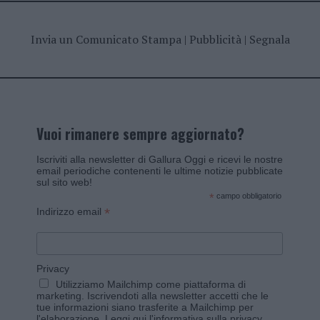
Invia un Comunicato Stampa
|
Pubblicità
|
Segnala
Vuoi rimanere sempre aggiornato?
Iscriviti alla newsletter di Gallura Oggi e ricevi le nostre
email periodiche contenenti le ultime notizie pubblicate
sul sito web!
*
campo obbligatorio
*
Indirizzo email
Privacy
Utilizziamo Mailchimp come piattaforma di
marketing. Iscrivendoti alla newsletter accetti che le
tue informazioni siano trasferite a Mailchimp per
l'elaborazione.
Leggi qui l'informativa sulla privacy