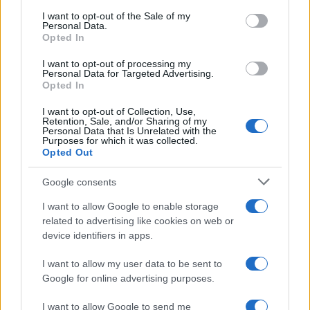
Esce di strada con l’auto ad Arzachena: ferito il
consent section.
I want to opt-out of the Sale of my
conducente
Personal Data.
Opted In
Turiste si perdono a Tavolara: salvate dai vigili
I want to opt-out of processing my
Personal Data for Targeted Advertising.
del fuoco
Opted In
I want to opt-out of Collection, Use,
Meteo Olbia 6 agosto, migliora il tempo in
Retention, Sale, and/or Sharing of my
Personal Data that Is Unrelated with the
Gallura
Purposes for which it was collected.
Opted Out
Incidente Olbia, poliziotto in vacanza salva 6
Google consents
persone: due bimbi tra i feriti
I want to allow Google to enable storage
related to advertising like cookies on web or
Red Valley Festival, musica no-stop a Olbia fino
device identifiers in apps.
alle 5
I want to allow my user data to be sent to
Google for online advertising purposes.
I want to allow Google to send me