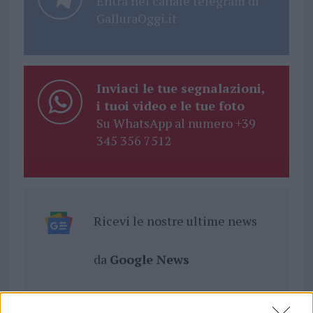
Entra nel canale telegram di
GalluraOggi.it
Inviaci le tue segnalazioni,
i tuoi video e le tue foto
Su WhatsApp al numero +39
345 356 7512
Ricevi le nostre ultime news
da
Google News
Condividi l'articolo