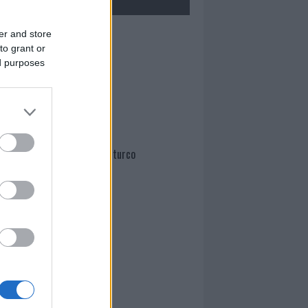
er and store
Mario Malu
to grant or
ed purposes
Paolo Pinna
Martina Agostina Diturco
I nostri cari
I nostri cari