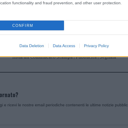
cation functionality and fraud prevention, and other user protection.
dente
Prossimo articolo
CONFIRM
Data Deletion
Data Access
Privacy Policy
Invia un Comunicato Stampa
|
Pubblicità
|
Segnala
iornato?
ggi e ricevi le nostre email periodiche contenenti le ultime notizie pubbli