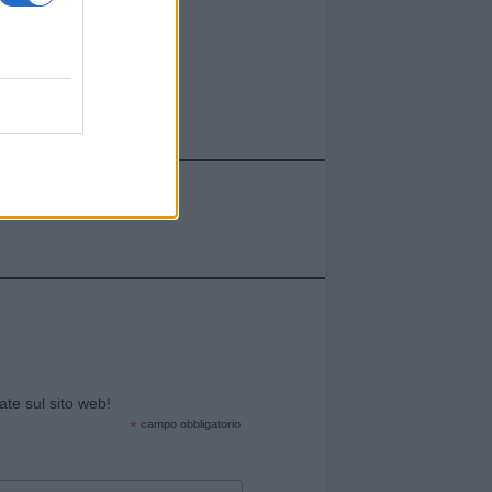
cate sul sito web!
*
campo obbligatorio