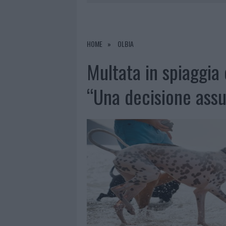
8 AGOSTO 2026
|
SALMO FINISCE IN OSPEDALE A CA
8 AGOSTO 2026
|
JOVANOTTI, GABRY PONTE E ALF
8 AGOSTO 2026
|
GIORGIA MELONI A LA MADDALENA
HOME
OLBIA
8 AGOSTO 2026
|
SANGUE, MUSICA E SOLIDARIETÀ 
Multata in spiaggia c
“Una decisione assu