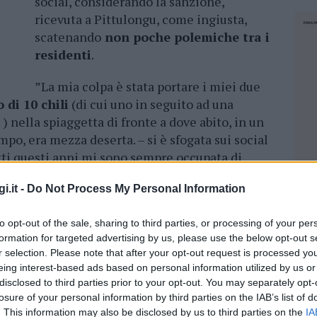
social, considerando la sanzione,
ricevuta a Pittulongu, come ingiusta,
scatenando
non poche polemiche tra i
residenti
.
”La mia colpa è stata portare i miei due
o di 10 chili
(di cui uno in seguito ad una
) nella spiaggetta di fronte a dove abito, in un
empo, era mezza deserta. – si è sfogata sui social
tutti questi anni mi sono sempre occupata di
 persino i miei tre cani li ho salvati dalla
i.it -
Do Not Process My Personal Information
re occupata del randagismo degli animali,
to opt-out of the sale, sharing to third parties, or processing of your per
formation for targeted advertising by us, please use the below opt-out s
o mai preteso un grazie,
ma una sanzione è il
r selection. Please note that after your opt-out request is processed y
 questo è il mondo e questa è la gente”. Il suo
eing interest-based ads based on personal information utilized by us or
ssione sui social, tra chi ritiene ingiusto il
disclosed to third parties prior to your opt-out. You may separately opt-
chi l’ha multata. “Dovrebbero andare a multare
losure of your personal information by third parties on the IAB’s list of
NEC
 invece di
rompere le scatole alla gente per
. This information may also be disclosed by us to third parties on the
IA