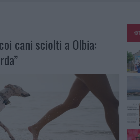
TANIA, MA IL TOUR VA AVANTI: “SICILIA, CI SONO”
A: OLBIA OMBELICO DEL MONDO PER UNA NOTTE
, LA VICESINDACO: “ORGOGLIO E DISCREZIONE PER VISITA PRIVATA”
NOT
CON AVIS OLBIA AL DELTA CENTER
oi cani sciolti a Olbia:
rda”