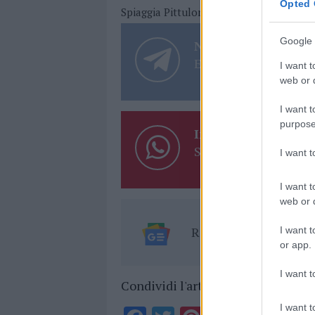
Opted 
Spiaggia Pittulongu Olbia
Google 
Notizie in tempo r
Entra nel canale tele
I want t
web or d
I want t
purpose
Inviaci le tue segna
Su WhatsApp al nume
I want 
I want t
web or d
Ricevi le nostre ult
I want t
or app.
I want t
Condividi l'articolo
I want t