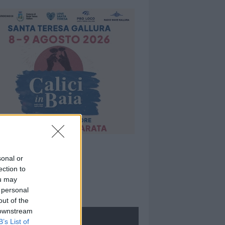
sonal or
ection to
ou may
 personal
out of the
 downstream
ROLOGIE
B’s List of