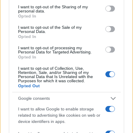
services and may gather and store information including but
not limited to your visit or usage behaviour. You may click to
I want to opt-out of the Sharing of my
personal data.
La Maddalena, festa per i 30 anni del Diving
grant or deny consent to Google and its third-party tags to
Opted In
center di Tegge
use your data for below specified purposes in below Google
consent section.
I want to opt-out of the Sale of my
Personal Data.
Esce di strada con l’auto ad Arzachena: ferito il
Opted In
conducente
I want to opt-out of processing my
Personal Data for Targeted Advertising.
Opted In
Turiste si perdono a Tavolara: salvate dai vigili
I want to opt-out of Collection, Use,
del fuoco
Retention, Sale, and/or Sharing of my
Personal Data that Is Unrelated with the
Purposes for which it was collected.
Opted Out
Meteo Olbia 6 agosto, migliora il tempo in
Gallura
Google consents
I want to allow Google to enable storage
Incidente Olbia, poliziotto in vacanza salva 6
related to advertising like cookies on web or
persone: due bimbi tra i feriti
device identifiers in apps.