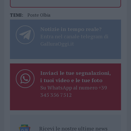
TEMI:
Poste Olbia
Notizie in tempo reale?
Entra nel canale telegram di
GalluraOggi.it
Inviaci le tue segnalazioni,
i tuoi video e le tue foto
Su WhatsApp al numero +39
345 356 7512
Ricevi le nostre ultime news