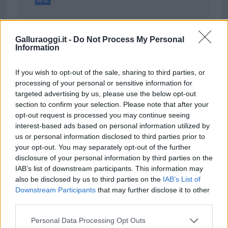
da
Google News
Galluraoggi.it -
Do Not Process My Personal
Information
Condividi l'articolo
If you wish to opt-out of the sale, sharing to third parties, or
F
T
Pi
W
S
processing of your personal or sensitive information for
targeted advertising by us, please use the below opt-out
a
w
n
h
h
section to confirm your selection. Please note that after your
ce
it
te
at
a
opt-out request is processed you may continue seeing
Articolo precedente
interest-based ads based on personal information utilized by
b
te
re
s
re
Prossimo articolo
us or personal information disclosed to third parties prior to
o
r
st
A
your opt-out. You may separately opt-out of the further
disclosure of your personal information by third parties on the
o
p
IAB’s list of downstream participants. This information may
NOTIZIE RECENTI
k
p
also be disclosed by us to third parties on the
IAB’s List of
Downstream Participants
that may further disclose it to other
third parties.
“Sul filo del discorso”: sold out ad Olbia per il
reading su Atzeni
Please note that this website/app uses one or more Google
Personal Data Processing Opt Outs