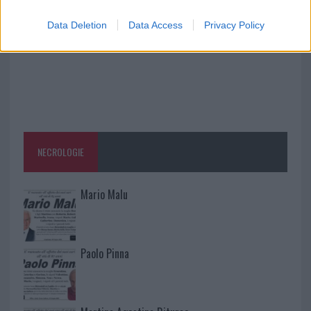
Data Deletion
Data Access
Privacy Policy
NECROLOGIE
Mario Malu
Paolo Pinna