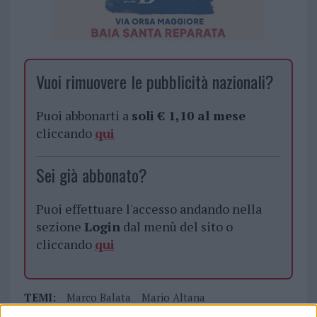
Vuoi rimuovere le pubblicità nazionali?
Puoi abbonarti a
soli € 1,10 al mese
cliccando
qui
Sei già abbonato?
Puoi effettuare l'accesso andando nella
sezione
Login
dal menù del sito o
cliccando
qui
TEMI:
Marco Balata
Mario Altana