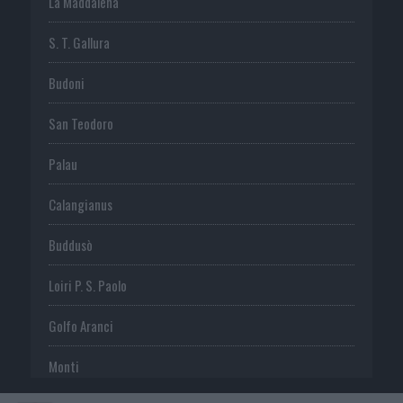
La Maddalena
S. T. Gallura
Budoni
San Teodoro
Palau
Calangianus
Buddusò
Loiri P. S. Paolo
Golfo Aranci
Monti