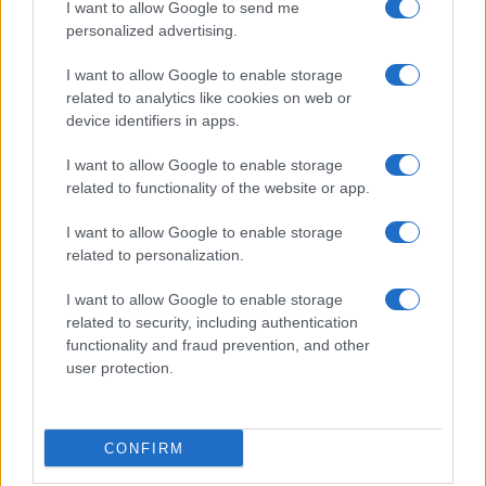
I want to allow Google to send me
personalized advertising.
Calangianus, dopo le polemiche il centro
accoglienza minori chiude
I want to allow Google to enable storage
related to analytics like cookies on web or
device identifiers in apps.
Olbia, divieto di sosta contro spaccio e degrado:
I want to allow Google to enable storage
esplode la protesta
related to functionality of the website or app.
Pausa caffè impeccabile: come scegliere la
I want to allow Google to enable storage
related to personalization.
soluzione ideale per la casa e l’ufficio
I want to allow Google to enable storage
Monte Pino, la fine di un lungo dolore: storia e
related to security, including authentication
functionality and fraud prevention, and other
rinascita della strada che segnò la Gallura
user protection.
Raid nelle campagne di Berchidda, rischio per
la rete elettrica
CONFIRM