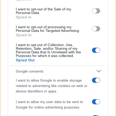
use your data for below specified purposes in below Google
consent section.
I want to opt-out of the Sale of my
Condividi l'articolo
Personal Data.
Opted In
F
T
Pi
W
S
I want to opt-out of processing my
a
w
n
h
h
Personal Data for Targeted Advertising.
Opted In
ce
it
te
at
a
Articolo precedente
b
te
re
s
re
I want to opt-out of Collection, Use,
Prossimo articolo
Retention, Sale, and/or Sharing of my
Personal Data that Is Unrelated with the
o
r
st
A
Purposes for which it was collected.
Opted Out
o
p
NOTIZIE RECENTI
k
p
Google consents
I want to allow Google to enable storage
Le previsioni meteo per il weekend a Olbia e in
related to advertising like cookies on web or
Gallura
device identifiers in apps.
I want to allow my user data to be sent to
Michelle Hunziker in Gallura, bella anche dal
Google for online advertising purposes.
vivo: un amico vip svela come fa