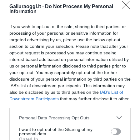
Inviaci le tue segnalazioni,
Galluraoggi.it -
Do Not Process My Personal
Information
i tuoi video e le tue foto
Su WhatsApp al numero +39
If you wish to opt-out of the sale, sharing to third parties, or
345 356 7512
processing of your personal or sensitive information for
targeted advertising by us, please use the below opt-out
section to confirm your selection. Please note that after your
opt-out request is processed you may continue seeing
interest-based ads based on personal information utilized by
Notizie in tempo reale?
us or personal information disclosed to third parties prior to
Entra nel canale telegram di
your opt-out. You may separately opt-out of the further
GalluraOggi.it
disclosure of your personal information by third parties on the
IAB’s list of downstream participants. This information may
also be disclosed by us to third parties on the
IAB’s List of
Downstream Participants
that may further disclose it to other
third parties.
Ricevi le nostre ultime news
Please note that this website/app uses one or more Google
Personal Data Processing Opt Outs
services and may gather and store information including but
da
Google News
not limited to your visit or usage behaviour. You may click to
I want to opt-out of the Sharing of my
personal data.
grant or deny consent to Google and its third-party tags to
Opted In