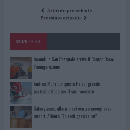
ce
it
te
at
a
Articolo precedente
b
te
re
s
re
Prossimo articolo
o
r
st
A
o
p
NOTIZIE RECENTI
k
p
Incendi, a San Pasquale arriva il Campo Base:
l’inaugurazione
Andrea Mura conquista Palau: grande
partecipazione per il suo racconto
Calangianus, allarme sul centro accoglienza
minori, Albieri: “Episodi gravissimi”