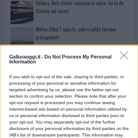
Gallura, finti clienti svuotano le suite: furto da
50mila nel resort
Meteo Olbia 7 agosto, sole e caldo tornano
protagonisti
Test tunnel Olbia: rampe chiuse ancora fino a
Galluraoggi.it -
Do Not Process My Personal
Information
fine agosto
If you wish to opt-out of the sale, sharing to third parties, or
Aggius conquista la classifica delle mete più
processing of your personal or sensitive information for
amate dell’estate 2026
targeted advertising by us, please use the below opt-out
section to confirm your selection. Please note that after your
opt-out request is processed you may continue seeing
interest-based ads based on personal information utilized by
us or personal information disclosed to third parties prior to
your opt-out. You may separately opt-out of the further
disclosure of your personal information by third parties on the
IAB’s list of downstream participants. This information may