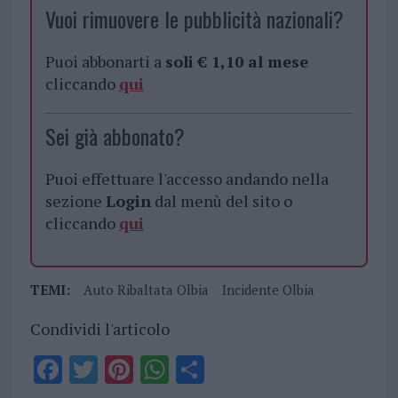
Vuoi rimuovere le pubblicità nazionali?
Puoi abbonarti a
soli € 1,10 al mese
cliccando
qui
Sei già abbonato?
Puoi effettuare l'accesso andando nella
sezione
Login
dal menù del sito o
cliccando
qui
TEMI:
Auto Ribaltata Olbia
Incidente Olbia
Condividi l'articolo
F
T
Pi
W
S
a
w
n
h
h