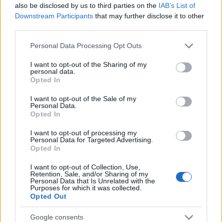
also be disclosed by us to third parties on the
IAB’s List of
Downstream Participants
that may further disclose it to other
third parties.
Please note that this website/app uses one or more Google
Personal Data Processing Opt Outs
NECROLOGIE
services and may gather and store information including but
not limited to your visit or usage behaviour. You may click to
I want to opt-out of the Sharing of my
personal data.
grant or deny consent to Google and its third-party tags to
Mario Malu
Opted In
use your data for below specified purposes in below Google
consent section.
I want to opt-out of the Sale of my
Personal Data.
Opted In
Paolo Pinna
I want to opt-out of processing my
Personal Data for Targeted Advertising.
Opted In
Martina Agostina Diturco
I want to opt-out of Collection, Use,
Retention, Sale, and/or Sharing of my
Personal Data that Is Unrelated with the
Purposes for which it was collected.
Opted Out
I nostri cari
Google consents