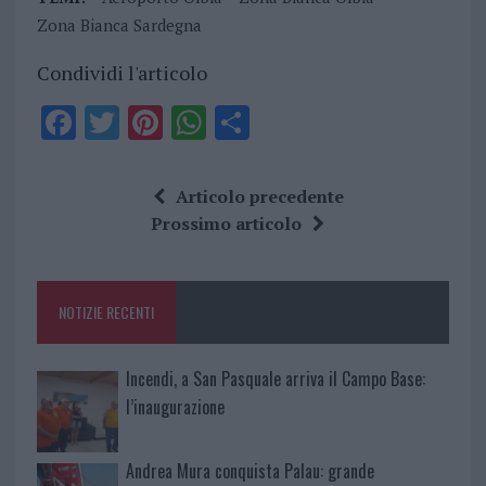
Zona Bianca Sardegna
Condividi l'articolo
F
T
Pi
W
S
a
w
n
h
h
ce
it
te
at
a
Articolo precedente
b
te
re
s
re
Prossimo articolo
o
r
st
A
o
p
NOTIZIE RECENTI
k
p
Incendi, a San Pasquale arriva il Campo Base:
l’inaugurazione
Andrea Mura conquista Palau: grande