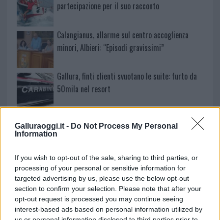
partecipazione per il suo racconto
Calangianus, allarme sul centro accoglienza
minori, Albieri: “Episodi gravissimi”
Gallura, finti clienti svuotano le suite: furto da
50mila nel resort
Meteo Olbia 7 agosto, sole e caldo tornano
Galluraoggi.it -
Do Not Process My Personal
protagonisti
Information
Test tunnel Olbia: rampe chiuse ancora fino a
If you wish to opt-out of the sale, sharing to third parties, or
processing of your personal or sensitive information for
fine agosto
targeted advertising by us, please use the below opt-out
section to confirm your selection. Please note that after your
opt-out request is processed you may continue seeing
Aggius conquista la classifica delle mete più
interest-based ads based on personal information utilized by
amate dell’estate 2026
us or personal information disclosed to third parties prior to