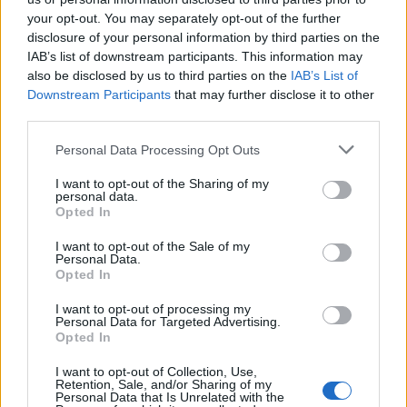
your opt-out. You may separately opt-out of the further
disclosure of your personal information by third parties on the
IAB’s list of downstream participants. This information may
also be disclosed by us to third parties on the
IAB’s List of
Downstream Participants
that may further disclose it to other
third parties.
Please note that this website/app uses one or more Google
Personal Data Processing Opt Outs
services and may gather and store information including but
not limited to your visit or usage behaviour. You may click to
I want to opt-out of the Sharing of my
personal data.
grant or deny consent to Google and its third-party tags to
Opted In
NECROLOGIE
use your data for below specified purposes in below Google
consent section.
I want to opt-out of the Sale of my
Personal Data.
Mario Malu
Opted In
I want to opt-out of processing my
Personal Data for Targeted Advertising.
Opted In
Paolo Pinna
I want to opt-out of Collection, Use,
Retention, Sale, and/or Sharing of my
Personal Data that Is Unrelated with the