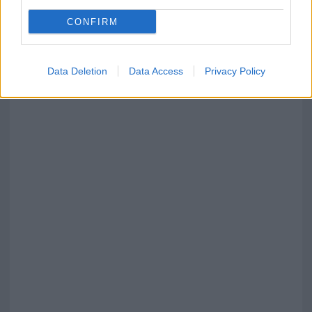
CONFIRM
Red Valley Festival, musica no-stop a Olbia fino
alle 5
Data Deletion
Data Access
Privacy Policy