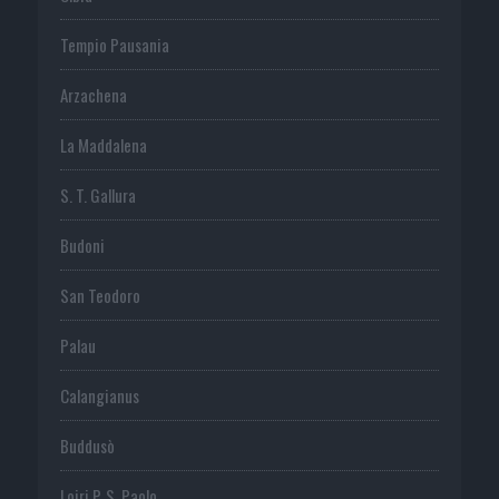
Tempio Pausania
Arzachena
La Maddalena
S. T. Gallura
Budoni
San Teodoro
Palau
Calangianus
Buddusò
Loiri P. S. Paolo