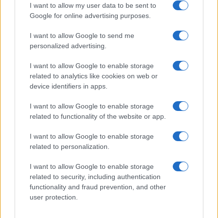
reading su Atzeni
I want to allow my user data to be sent to
Google for online advertising purposes.
La Maddalena, festa per i 30 anni del Diving
I want to allow Google to send me
center di Tegge
personalized advertising.
I want to allow Google to enable storage
Esce di strada con l’auto ad Arzachena: ferito il
related to analytics like cookies on web or
conducente
device identifiers in apps.
I want to allow Google to enable storage
Turiste si perdono a Tavolara: salvate dai vigili
related to functionality of the website or app.
del fuoco
I want to allow Google to enable storage
related to personalization.
Meteo Olbia 6 agosto, migliora il tempo in
Gallura
I want to allow Google to enable storage
related to security, including authentication
functionality and fraud prevention, and other
Incidente Olbia, poliziotto in vacanza salva 6
user protection.
persone: due bimbi tra i feriti