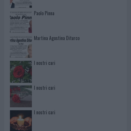
Paolo Pinna
Martina Agostina Diturco
I nostri cari
I nostri cari
I nostri cari