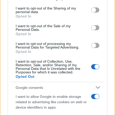
Ricevi le nostre ultime news
services and may gather and store information including but
not limited to your visit or usage behaviour. You may click to
I want to opt-out of the Sharing of my
personal data.
grant or deny consent to Google and its third-party tags to
da
Google News
Opted In
use your data for below specified purposes in below Google
consent section.
I want to opt-out of the Sale of my
Personal Data.
Opted In
Condividi l'articolo
I want to opt-out of processing my
F
T
Pi
W
S
Personal Data for Targeted Advertising.
Opted In
a
w
n
h
h
ce
it
te
at
a
I want to opt-out of Collection, Use,
Articolo precedente
Retention, Sale, and/or Sharing of my
Personal Data that Is Unrelated with the
b
te
re
s
re
Prossimo articolo
Purposes for which it was collected.
Opted Out
o
r
st
A
o
p
Google consents
NOTIZIE RECENTI
k
p
I want to allow Google to enable storage
related to advertising like cookies on web or
device identifiers in apps.
“Sul filo del discorso”: sold out ad Olbia per il