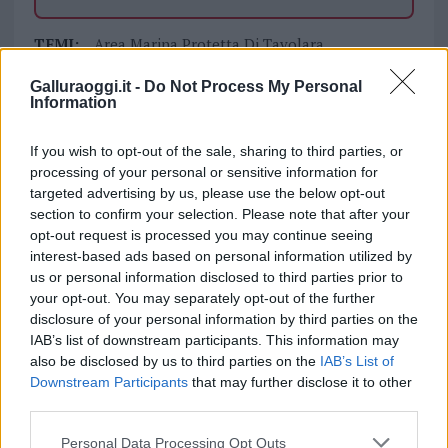
TEMI:
Area Marina Protetta Di Tavolara
Tavolara
Galluraoggi.it -
Do Not Process My Personal
Information
Inviaci le tue segnalazioni,
i tuoi video e le tue foto
If you wish to opt-out of the sale, sharing to third parties, or
Su WhatsApp al numero +39
processing of your personal or sensitive information for
345 356 7512
targeted advertising by us, please use the below opt-out
section to confirm your selection. Please note that after your
opt-out request is processed you may continue seeing
interest-based ads based on personal information utilized by
us or personal information disclosed to third parties prior to
Notizie in tempo reale?
your opt-out. You may separately opt-out of the further
Entra nel canale telegram di
disclosure of your personal information by third parties on the
GalluraOggi.it
IAB’s list of downstream participants. This information may
also be disclosed by us to third parties on the
IAB’s List of
Downstream Participants
that may further disclose it to other
third parties.
Please note that this website/app uses one or more Google
Personal Data Processing Opt Outs