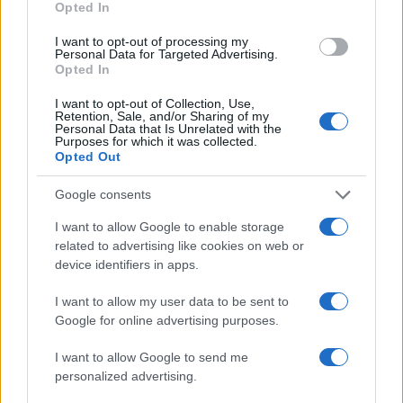
a
w
n
h
h
Opted In
ce
it
te
at
a
Articolo precedente
I want to opt-out of processing my
b
te
re
s
re
Personal Data for Targeted Advertising.
Prossimo articolo
Opted In
o
r
st
A
I want to opt-out of Collection, Use,
o
p
Retention, Sale, and/or Sharing of my
Personal Data that Is Unrelated with the
NOTIZIE RECENTI
k
p
Purposes for which it was collected.
Opted Out
Ristorante distrutto dalle fiamme a La
Google consents
Maddalena, incendio a Monti d’à rena
I want to allow Google to enable storage
related to advertising like cookies on web or
Le previsioni meteo per il weekend a Olbia e in
device identifiers in apps.
Gallura
I want to allow my user data to be sent to
Google for online advertising purposes.
Michelle Hunziker in Gallura, bella anche dal
I want to allow Google to send me
vivo: un amico vip svela come fa
personalized advertising.