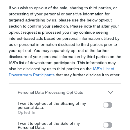
If you wish to opt-out of the sale, sharing to third parties, or
processing of your personal or sensitive information for
Inviaci le tue segnalazioni,
targeted advertising by us, please use the below opt-out
i tuoi video e le tue foto
section to confirm your selection. Please note that after your
Su WhatsApp al numero +39
opt-out request is processed you may continue seeing
345 356 7512
interest-based ads based on personal information utilized by
us or personal information disclosed to third parties prior to
your opt-out. You may separately opt-out of the further
disclosure of your personal information by third parties on the
IAB’s list of downstream participants. This information may
also be disclosed by us to third parties on the
IAB’s List of
Ricevi le nostre ultime news
Downstream Participants
that may further disclose it to other
third parties.
da
Google News
Please note that this website/app uses one or more Google
Personal Data Processing Opt Outs
services and may gather and store information including but
not limited to your visit or usage behaviour. You may click to
I want to opt-out of the Sharing of my
personal data.
Condividi l'articolo
grant or deny consent to Google and its third-party tags to
Opted In
use your data for below specified purposes in below Google
F
T
Pi
W
S
consent section.
I want to opt-out of the Sale of my
Personal Data.