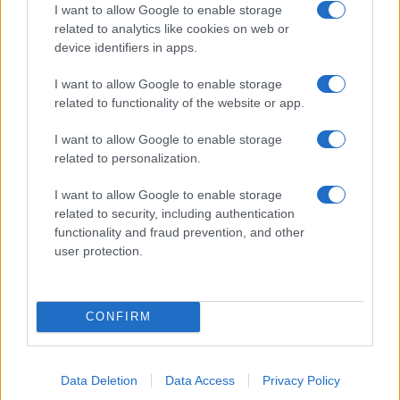
Calangianus, dopo le polemiche il centro
I want to allow Google to enable storage
related to analytics like cookies on web or
accoglienza minori chiude
device identifiers in apps.
I want to allow Google to enable storage
Olbia, divieto di sosta contro spaccio e degrado:
related to functionality of the website or app.
esplode la protesta
I want to allow Google to enable storage
related to personalization.
Pausa caffè impeccabile: come scegliere la
soluzione ideale per la casa e l’ufficio
I want to allow Google to enable storage
related to security, including authentication
functionality and fraud prevention, and other
Monte Pino, la fine di un lungo dolore: storia e
user protection.
rinascita della strada che segnò la Gallura
CONFIRM
Data Deletion
Data Access
Privacy Policy