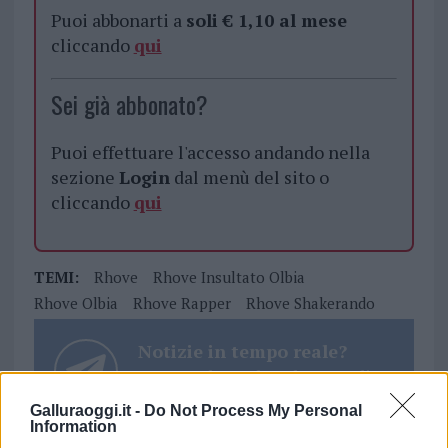
Puoi abbonarti a
soli € 1,10 al mese
cliccando
qui
Sei già abbonato?
Puoi effettuare l'accesso andando nella
sezione
Login
dal menù del sito o
cliccando
qui
TEMI:
Rhove
Rhove Insultato Olbia
Rhove Olbia
Rhove Rapper
Rhove Shakerando
Notizie in tempo reale?
Entra nel canale telegram di
GalluraOggi.it
Galluraoggi.it -
Do Not Process My Personal
Information