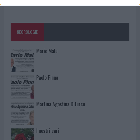
NECROLOGIE
Mario Malu
Paolo Pinna
Martina Agostina Diturco
I nostri cari