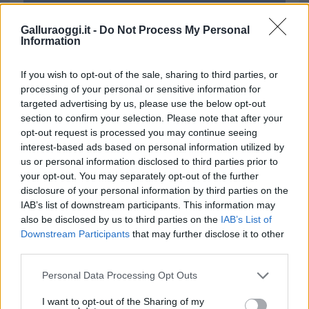
Notizie in tempo reale?
Galluraoggi.it -
Do Not Process My Personal
Entra nel canale telegram di
Information
GalluraOggi.it
If you wish to opt-out of the sale, sharing to third parties, or
processing of your personal or sensitive information for
targeted advertising by us, please use the below opt-out
section to confirm your selection. Please note that after your
Inviaci le tue segnalazioni,
opt-out request is processed you may continue seeing
i tuoi video e le tue foto
interest-based ads based on personal information utilized by
Su WhatsApp al numero +39
us or personal information disclosed to third parties prior to
345 356 7512
your opt-out. You may separately opt-out of the further
disclosure of your personal information by third parties on the
IAB’s list of downstream participants. This information may
also be disclosed by us to third parties on the
IAB’s List of
Downstream Participants
that may further disclose it to other
third parties.
Ricevi le nostre ultime news
Please note that this website/app uses one or more Google
Personal Data Processing Opt Outs
services and may gather and store information including but
da
Google News
not limited to your visit or usage behaviour. You may click to
I want to opt-out of the Sharing of my