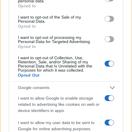
personal data.
grant or deny consent to Google and its third-party tags to
Opted In
use your data for below specified purposes in below Google
Condividi l'articolo
consent section.
I want to opt-out of the Sale of my
Personal Data.
F
T
Pi
W
S
Opted In
a
w
n
h
h
I want to opt-out of processing my
Personal Data for Targeted Advertising.
ce
it
te
at
a
Opted In
Articolo precedente
b
te
re
s
re
Prossimo articolo
I want to opt-out of Collection, Use,
Retention, Sale, and/or Sharing of my
o
r
st
A
Personal Data that Is Unrelated with the
Purposes for which it was collected.
o
p
Opted Out
NOTIZIE RECENTI
k
p
Google consents
Migliori agenzie per l’Attestazione SOA in Italia:
I want to allow Google to enable storage
related to advertising like cookies on web or
lista delle 4 realtà più efficienti nella g…
device identifiers in apps.
I want to allow my user data to be sent to
“Sul filo del discorso”: sold out ad Olbia per il
Google for online advertising purposes.
reading su Atzeni