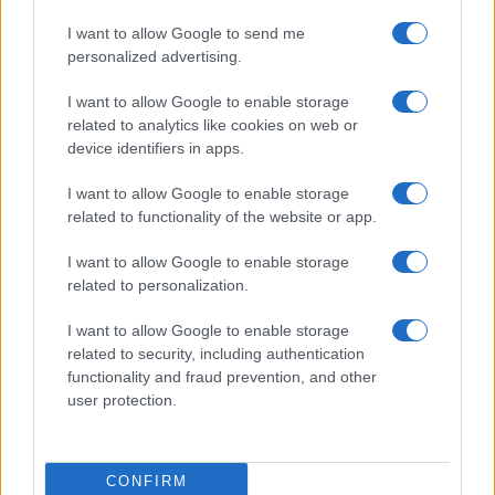
I want to allow Google to send me
personalized advertising.
La Maddalena, festa per i 30 anni del Diving
center di Tegge
I want to allow Google to enable storage
related to analytics like cookies on web or
device identifiers in apps.
Esce di strada con l’auto ad Arzachena: ferito il
conducente
I want to allow Google to enable storage
related to functionality of the website or app.
Turiste si perdono a Tavolara: salvate dai vigili
I want to allow Google to enable storage
del fuoco
related to personalization.
I want to allow Google to enable storage
Meteo Olbia 6 agosto, migliora il tempo in
related to security, including authentication
Gallura
functionality and fraud prevention, and other
user protection.
Incidente Olbia, poliziotto in vacanza salva 6
persone: due bimbi tra i feriti
CONFIRM