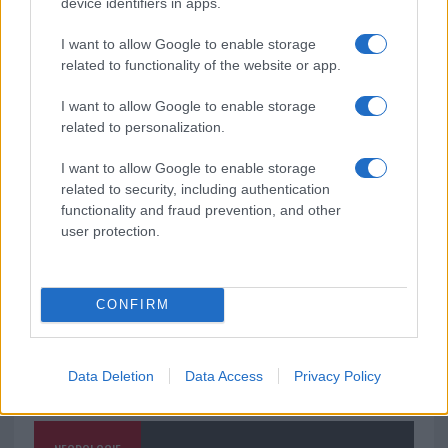
device identifiers in apps.
“Orgoglio e discrezione per visita privata̶…
I want to allow Google to enable storage
related to functionality of the website or app.
Incendio nella notte a Olbia, a fuoco due furgoni
I want to allow Google to enable storage
related to personalization.
A fuoco un deposito con bombole, intervento dei
I want to allow Google to enable storage
related to security, including authentication
vigili del fuoco a Rudalza
functionality and fraud prevention, and other
user protection.
CONFIRM
Data Deletion
Data Access
Privacy Policy