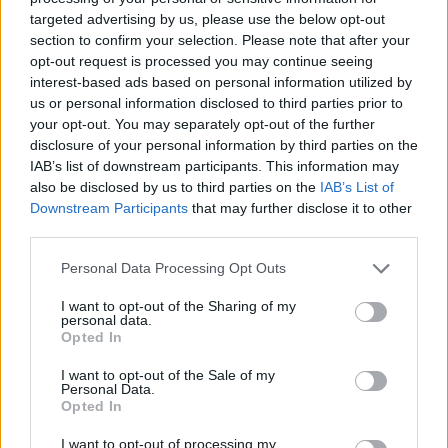
Entra nel canale telegram di
targeted advertising by us, please use the below opt-out
GalluraOggi.it
section to confirm your selection. Please note that after your
opt-out request is processed you may continue seeing
interest-based ads based on personal information utilized by
us or personal information disclosed to third parties prior to
your opt-out. You may separately opt-out of the further
Ricevi le nostre ultime news
disclosure of your personal information by third parties on the
IAB’s list of downstream participants. This information may
also be disclosed by us to third parties on the
IAB’s List of
da
Google News
Downstream Participants
that may further disclose it to other
third parties.
Please note that this website/app uses one or more Google
Personal Data Processing Opt Outs
Condividi l'articolo
services and may gather and store information including but
not limited to your visit or usage behaviour. You may click to
I want to opt-out of the Sharing of my
F
T
Pi
W
S
personal data.
grant or deny consent to Google and its third-party tags to
Opted In
a
w
n
h
h
use your data for below specified purposes in below Google
consent section.
ce
it
te
at
a
I want to opt-out of the Sale of my
Articolo precedente
Personal Data.
b
te
re
s
re
Opted In
Prossimo articolo
o
r
st
A
I want to opt-out of processing my