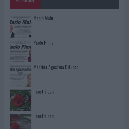
NECROLOGIE
Mario Malu
Paolo Pinna
Martina Agostina Diturco
I nostri cari
I nostri cari