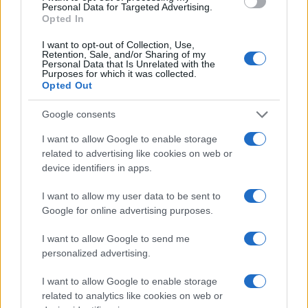
Personal Data for Targeted Advertising.
o
p
Opted In
NOTIZIE RECENTI
k
p
I want to opt-out of Collection, Use,
Retention, Sale, and/or Sharing of my
Personal Data that Is Unrelated with the
Sangue, musica e solidarietà con Avis Olbia al
Purposes for which it was collected.
Opted Out
Delta Center
Google consents
Meteo Olbia 9 agosto, temperature in calo
I want to allow Google to enable storage
related to advertising like cookies on web or
device identifiers in apps.
Salmo finisce in ospedale a Catania, ma il tour
I want to allow my user data to be sent to
va avanti: “Sicilia, ci sono”
Google for online advertising purposes.
I want to allow Google to send me
Jovanotti, Gabry Ponte e Alfa: Olbia ombelico del
personalized advertising.
mondo per una notte
I want to allow Google to enable storage
related to analytics like cookies on web or
Giorgia Meloni a La Maddalena, la vicesindaco: