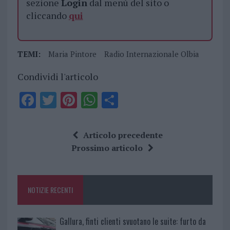
sezione
Login
dal menù del sito o
cliccando
qui
TEMI:
Maria Pintore
Radio Internazionale Olbia
Condividi l'articolo
F
T
Pi
W
S
a
w
n
h
h
ce
it
te
at
a
Articolo precedente
b
te
re
s
re
Prossimo articolo
o
r
st
A
o
p
NOTIZIE RECENTI
k
p
Gallura, finti clienti svuotano le suite: furto da