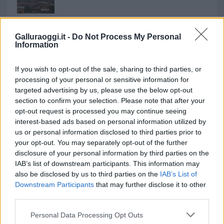
Notre-Dame de Paris conquista Olbia, la prima
al Molo Brin è un successo
Galluraoggi.it -
Do Not Process My Personal
Information
If you wish to opt-out of the sale, sharing to third parties, or
processing of your personal or sensitive information for
targeted advertising by us, please use the below opt-out
section to confirm your selection. Please note that after your
opt-out request is processed you may continue seeing
interest-based ads based on personal information utilized by
us or personal information disclosed to third parties prior to
your opt-out. You may separately opt-out of the further
disclosure of your personal information by third parties on the
NECROLOGIE
IAB’s list of downstream participants. This information may
also be disclosed by us to third parties on the
IAB’s List of
Downstream Participants
that may further disclose it to other
Mario Malu
third parties.
Please note that this website/app uses one or more Google
Personal Data Processing Opt Outs
services and may gather and store information including but