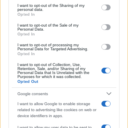
not limited to your visit or usage behaviour. You may click to
I want to opt-out of the Sharing of my
Paolo Pinna
personal data.
grant or deny consent to Google and its third-party tags to
Opted In
use your data for below specified purposes in below Google
consent section.
I want to opt-out of the Sale of my
Personal Data.
Martina Agostina Diturco
Opted In
I want to opt-out of processing my
Personal Data for Targeted Advertising.
Opted In
I nostri cari
I want to opt-out of Collection, Use,
Retention, Sale, and/or Sharing of my
Personal Data that Is Unrelated with the
Purposes for which it was collected.
I nostri cari
Opted Out
Google consents
I nostri cari
I want to allow Google to enable storage
related to advertising like cookies on web or
device identifiers in apps.
Giovannimaria Cabras
I want to allow my user data to be sent to