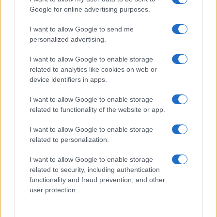
Google for online advertising purposes.
I want to allow Google to send me
personalized advertising.
I want to allow Google to enable storage
related to analytics like cookies on web or
device identifiers in apps.
Invia un Comunicato Stampa
|
Pubblicità
|
Segnala
I want to allow Google to enable storage
related to functionality of the website or app.
I want to allow Google to enable storage
related to personalization.
Vuoi rimanere sempre aggiornato?
I want to allow Google to enable storage
Iscriviti alla newsletter di Gallura Oggi e ricevi le nostre
related to security, including authentication
email periodiche contenenti le ultime notizie pubblicate
functionality and fraud prevention, and other
sul sito web!
user protection.
*
campo obbligatorio
*
Indirizzo email