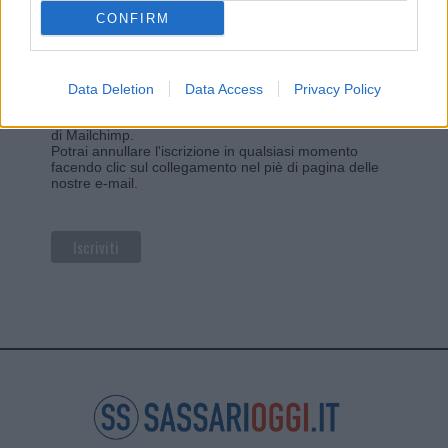
CONFIRM
Privacy
Utilizziamo Mailchimp come piattaforma di
marketing. Iscrivendoti alla newsletter accetti che le
Data Deletion
Data Access
Privacy Policy
tue informazioni siano trasferite a Mailchimp per
l'elaborazione.
Leggi qui l'informativa sulla privacy
di Mailchimp
.
Potrai annullare l'iscrizione in qualsiasi momento
facendo clic sul collegamento nel piè di pagina delle
nostre e-mail.