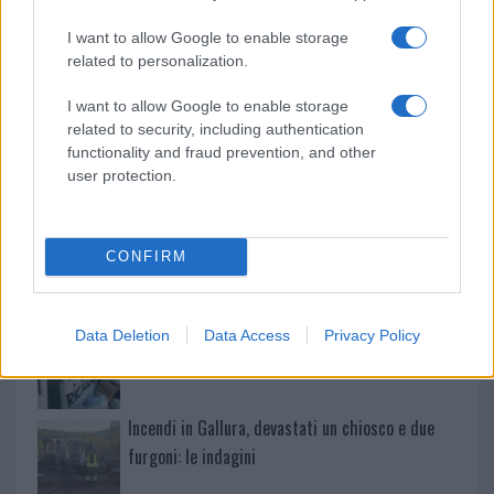
I want to allow Google to enable storage
Incidente a Baia Sardinia, scontro tra auto e
related to personalization.
moto: un ferito
I want to allow Google to enable storage
related to security, including authentication
Olbia, le previsioni meteo per lunedì 10 agosto
functionality and fraud prevention, and other
2026
user protection.
Le ultime offerte di lavoro a Olbia e in Gallura
CONFIRM
Cumuli di rifiuti a Santa Teresa Gallura, la
Data Deletion
Data Access
Privacy Policy
segnalazione dei residenti
Incendi in Gallura, devastati un chiosco e due
furgoni: le indagini