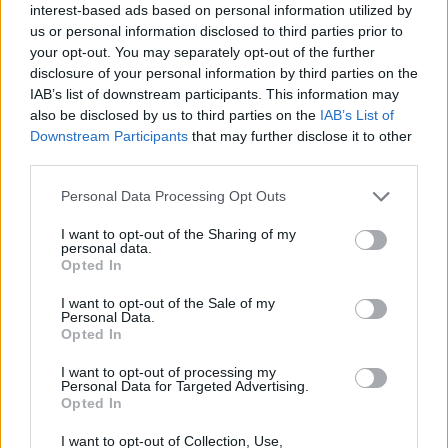
interest-based ads based on personal information utilized by
us or personal information disclosed to third parties prior to
your opt-out. You may separately opt-out of the further
TEMI:
San Simplicio Olbia
disclosure of your personal information by third parties on the
IAB’s list of downstream participants. This information may
Notizie in tempo reale?
also be disclosed by us to third parties on the
IAB’s List of
Entra nel canale telegram di
Downstream Participants
that may further disclose it to other
GalluraOggi.it
third parties.
Please note that this website/app uses one or more Google
Personal Data Processing Opt Outs
services and may gather and store information including but
not limited to your visit or usage behaviour. You may click to
I want to opt-out of the Sharing of my
personal data.
Inviaci le tue segnalazioni,
grant or deny consent to Google and its third-party tags to
Opted In
use your data for below specified purposes in below Google
i tuoi video e le tue foto
consent section.
I want to opt-out of the Sale of my
Su WhatsApp al numero +39
Personal Data.
345 356 7512
Opted In
I want to opt-out of processing my
Personal Data for Targeted Advertising.
Opted In
I want to opt-out of Collection, Use,
Ricevi le nostre ultime news