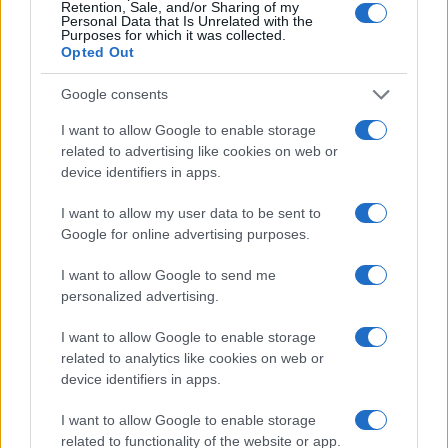
Retention, Sale, and/or Sharing of my
Personal Data that Is Unrelated with the
Purposes for which it was collected.
da
Google News
Opted Out
Google consents
Condividi l'articolo
I want to allow Google to enable storage
related to advertising like cookies on web or
F
T
Pi
W
S
device identifiers in apps.
a
w
n
h
h
I want to allow my user data to be sent to
ce
it
te
at
a
Google for online advertising purposes.
Articolo precedente
b
te
re
s
re
Prossimo articolo
I want to allow Google to send me
o
r
st
A
personalized advertising.
o
p
I want to allow Google to enable storage
NOTIZIE RECENTI
k
p
related to analytics like cookies on web or
device identifiers in apps.
Auto finisce contro un muretto, un ferito ad
I want to allow Google to enable storage
Arzachena
related to functionality of the website or app.