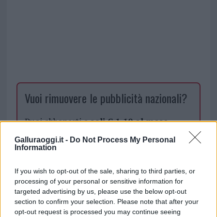
Vuoi rimuovere le pubblicità nazionali?
Puoi abbonarti a
soli € 1,10 al mese
cliccando
qui
Galluraoggi.it -
Do Not Process My Personal
Information
Sei già abbonato?
If you wish to opt-out of the sale, sharing to third parties, or
processing of your personal or sensitive information for
Puoi effettuare l'accesso andando nella
targeted advertising by us, please use the below opt-out
sezione
Login
dal menù del sito o
section to confirm your selection. Please note that after your
cliccando
qui
opt-out request is processed you may continue seeing