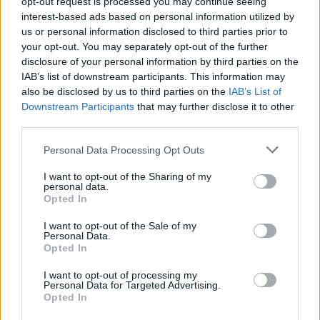
opt-out request is processed you may continue seeing
interest-based ads based on personal information utilized by
us or personal information disclosed to third parties prior to
TEMI:
Geovillage
Geovillage Olbia
your opt-out. You may separately opt-out of the further
Trofeo Italia Sardinia Trophy 2022
disclosure of your personal information by third parties on the
IAB’s list of downstream participants. This information may
also be disclosed by us to third parties on the
IAB’s List of
Notizie in tempo reale?
Downstream Participants
that may further disclose it to other
Entra nel canale telegram di
third parties.
GalluraOggi.it
Please note that this website/app uses one or more Google
Personal Data Processing Opt Outs
services and may gather and store information including but
not limited to your visit or usage behaviour. You may click to
I want to opt-out of the Sharing of my
personal data.
grant or deny consent to Google and its third-party tags to
Opted In
Inviaci le tue segnalazioni,
use your data for below specified purposes in below Google
i tuoi video e le tue foto
consent section.
I want to opt-out of the Sale of my
Personal Data.
Su WhatsApp al numero +39
Opted In
345 356 7512
I want to opt-out of processing my
Personal Data for Targeted Advertising.
Opted In