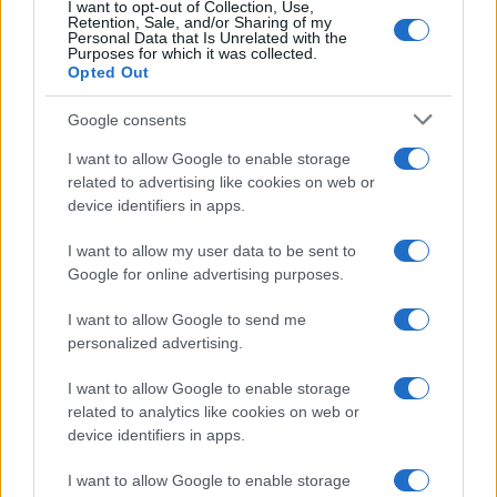
I want to opt-out of Collection, Use,
Retention, Sale, and/or Sharing of my
Ricevi le nostre ultime news
Personal Data that Is Unrelated with the
Purposes for which it was collected.
Opted Out
da
Google News
Google consents
I want to allow Google to enable storage
Condividi l'articolo
related to advertising like cookies on web or
device identifiers in apps.
F
T
Pi
W
S
a
w
n
h
h
I want to allow my user data to be sent to
Google for online advertising purposes.
ce
it
te
at
a
Articolo precedente
b
te
re
s
re
I want to allow Google to send me
Prossimo articolo
personalized advertising.
o
r
st
A
o
p
I want to allow Google to enable storage
related to analytics like cookies on web or
NOTIZIE RECENTI
k
p
device identifiers in apps.
I want to allow Google to enable storage
Le previsioni meteo per il weekend a Olbia e in