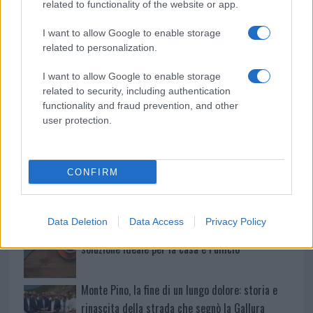
related to functionality of the website or app.
Gallura
I want to allow Google to enable storage
related to personalization.
Michelle Hunziker in Gallura, bella anche dal
vivo: un amico vip svela come fa
I want to allow Google to enable storage
related to security, including authentication
functionality and fraud prevention, and other
Calangianus, dopo le polemiche il centro
user protection.
accoglienza minori chiude
Olbia, divieto di sosta contro spaccio e degrado:
CONFIRM
esplode la protesta
Data Deletion
Data Access
Privacy Policy
Pausa caffè impeccabile: come scegliere la
soluzione ideale per la casa e l’ufficio
Monte Pino, la fine di un lungo dolore: storia e
rinascita della strada che segnò la Gallura