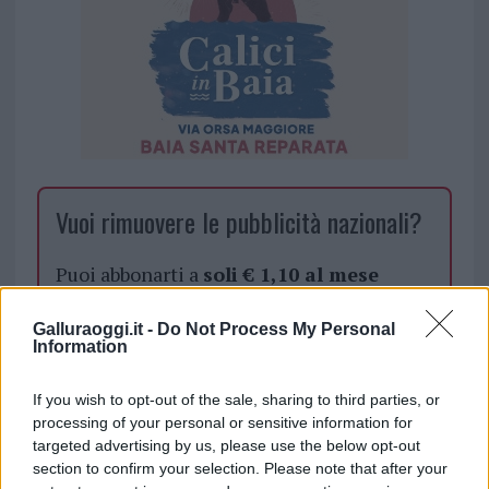
Vuoi rimuovere le pubblicità nazionali?
Puoi abbonarti a
soli € 1,10 al mese
cliccando
qui
Galluraoggi.it -
Do Not Process My Personal
Information
Sei già abbonato?
If you wish to opt-out of the sale, sharing to third parties, or
Puoi effettuare l'accesso andando nella
processing of your personal or sensitive information for
sezione
Login
dal menù del sito o
targeted advertising by us, please use the below opt-out
section to confirm your selection. Please note that after your
cliccando
qui