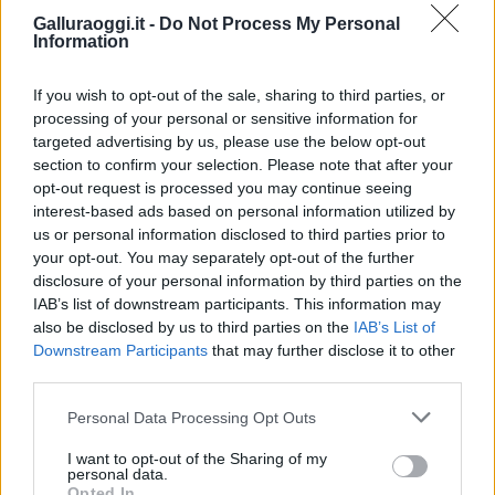
Inviaci le tue segnalazioni,
Galluraoggi.it -
Do Not Process My Personal
Information
i tuoi video e le tue foto
Su WhatsApp al numero +39
If you wish to opt-out of the sale, sharing to third parties, or
345 356 7512
processing of your personal or sensitive information for
targeted advertising by us, please use the below opt-out
section to confirm your selection. Please note that after your
opt-out request is processed you may continue seeing
interest-based ads based on personal information utilized by
Notizie in tempo reale?
us or personal information disclosed to third parties prior to
Entra nel canale telegram di
your opt-out. You may separately opt-out of the further
GalluraOggi.it
disclosure of your personal information by third parties on the
IAB’s list of downstream participants. This information may
also be disclosed by us to third parties on the
IAB’s List of
Downstream Participants
that may further disclose it to other
third parties.
Ricevi le nostre ultime news
Please note that this website/app uses one or more Google
Personal Data Processing Opt Outs
services and may gather and store information including but
da
Google News
not limited to your visit or usage behaviour. You may click to
I want to opt-out of the Sharing of my
personal data.
grant or deny consent to Google and its third-party tags to
Opted In