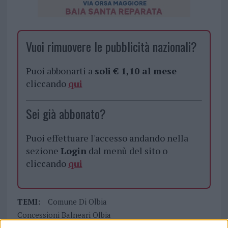
Vuoi rimuovere le pubblicità nazionali?
Puoi abbonarti a
soli € 1,10 al mese
cliccando
qui
Sei già abbonato?
Puoi effettuare l'accesso andando nella
sezione
Login
dal menù del sito o
cliccando
qui
TEMI:
Comune Di Olbia
Concessioni Balneari Olbia