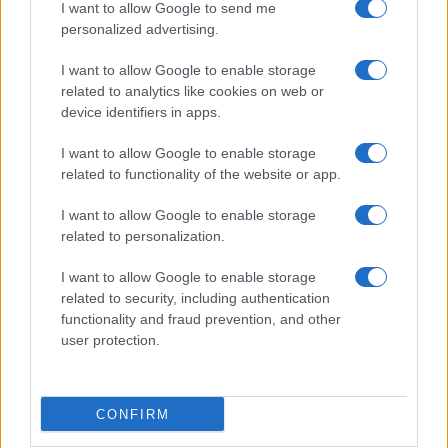
I want to allow Google to send me
personalized advertising.
Incidente sulla strada provinciale ad Arzachena,
I want to allow Google to enable storage
un ferito
related to analytics like cookies on web or
device identifiers in apps.
Sangue, musica e solidarietà con Avis Olbia al
I want to allow Google to enable storage
Delta Center
related to functionality of the website or app.
Meteo Olbia 9 agosto, temperature in calo
I want to allow Google to enable storage
related to personalization.
I want to allow Google to enable storage
related to security, including authentication
Salmo finisce in ospedale a Catania, ma il tour
functionality and fraud prevention, and other
va avanti: “Sicilia, ci sono”
user protection.
Jovanotti, Gabry Ponte e Alfa: Olbia ombelico del
mondo per una notte
CONFIRM