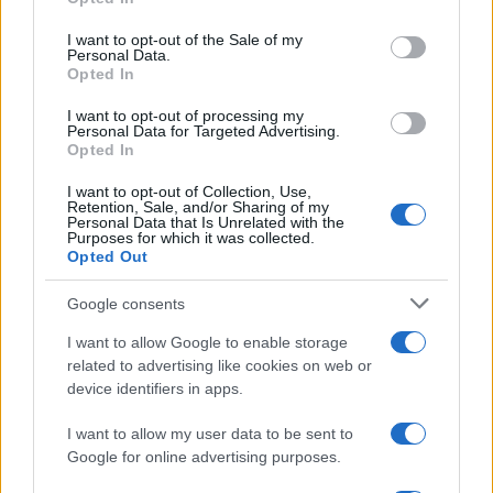
use your data for below specified purposes in below Google
consent section.
I want to opt-out of the Sale of my
Condividi l'articolo
Personal Data.
Opted In
F
T
Pi
W
S
I want to opt-out of processing my
a
w
n
h
h
Personal Data for Targeted Advertising.
Opted In
ce
it
te
at
a
Articolo precedente
b
te
re
s
re
I want to opt-out of Collection, Use,
Prossimo articolo
Retention, Sale, and/or Sharing of my
Personal Data that Is Unrelated with the
o
r
st
A
Purposes for which it was collected.
Opted Out
o
p
NOTIZIE RECENTI
k
p
Google consents
I want to allow Google to enable storage
Tre milioni di euro dalla Provincia Gallura per
related to advertising like cookies on web or
nuove aule nelle scuole di Olbia
device identifiers in apps.
I want to allow my user data to be sent to
Incidente sulla provinciale 125, paura tra Olbia e
Google for online advertising purposes.
Arzachena