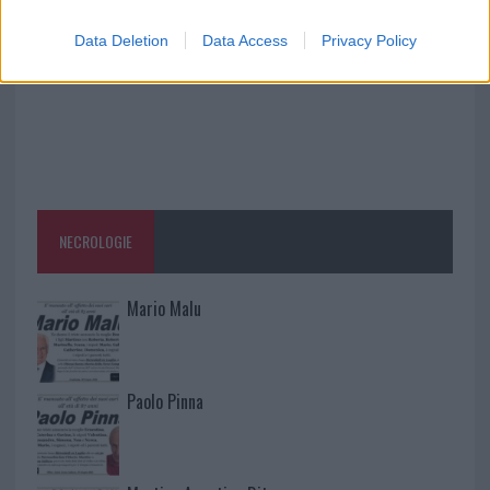
Data Deletion
Data Access
Privacy Policy
NECROLOGIE
Mario Malu
Paolo Pinna