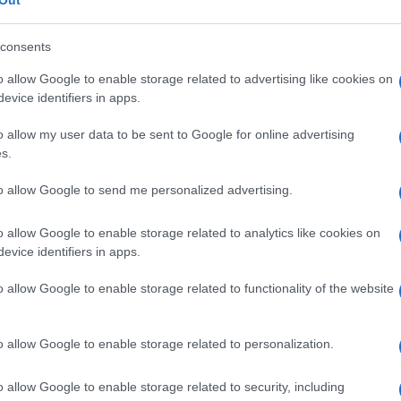
eale?
consents
gram di GalluraOggi.it
o allow Google to enable storage related to advertising like cookies on
evice identifiers in apps.
o allow my user data to be sent to Google for online advertising
s.
lazioni, i tuoi video e le tue foto
ro +39 345 356 7512
to allow Google to send me personalized advertising.
o allow Google to enable storage related to analytics like cookies on
evice identifiers in apps.
ime news da
Google News
o allow Google to enable storage related to functionality of the website
o allow Google to enable storage related to personalization.
o allow Google to enable storage related to security, including