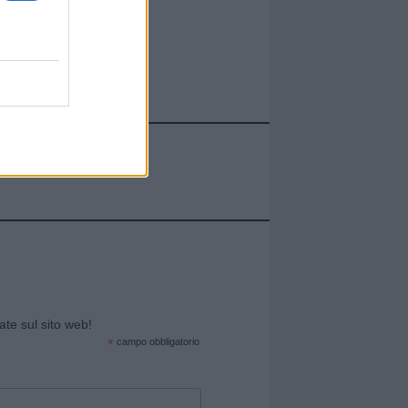
cate sul sito web!
*
campo obbligatorio