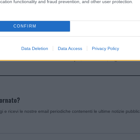
cation functionality and fraud prevention, and other user protection.
dente
Prossimo articolo
CONFIRM
Data Deletion
Data Access
Privacy Policy
Invia un Comunicato Stampa
|
Pubblicità
|
Segnala
iornato?
ggi e ricevi le nostre email periodiche contenenti le ultime notizie pubbli