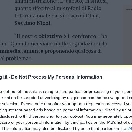
amministrazione”. E’ questo, in sintesi,
quanto riferito ai microfoni di Radio
Internazionale dal sindaco di Olbia,
Settimo Nizzi
.
“Il nostro
obiettivo
è il confronto – ha
bia -. Quando riceviamo delle segnalazioni da
o immediatamente
proponendo qualcosa di
 al problema”.
le esigenze dei propri cittadini
. Noi le
i.it -
Do Not Process My Personal Information
già fatti un programma di cosa fare in città.
ati, altri sono ancora in cantiere: certamente
to opt-out of the sale, sharing to third parties, or processing of your per
di mandato
tutti i quartieri di Olbia siano
formation for targeted advertising by us, please use the below opt-out s
amenti. La priorità è ovviamente incontrare la
r selection. Please note that after your opt-out request is processed y
pietra assieme, dimostrando così di voler fare
eing interest-based ads based on personal information utilized by us or
ità”.
disclosed to third parties prior to your opt-out. You may separately opt-
losure of your personal information by third parties on the IAB’s list of
on si fermerà solamente ai quartieri limitrofi
. This information may also be disclosed by us to third parties on the
IA
NEC