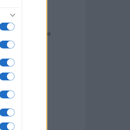
I nostri cari
Giovannimaria Cabras