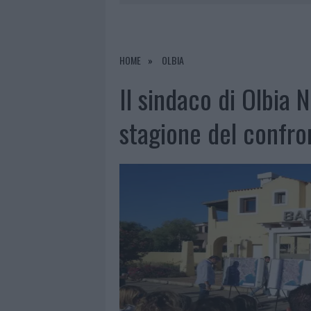
8 AGOSTO 2026
|
RISTORANTE DISTRUTTO DALLE F
7 AGOSTO 2026
|
LE PREVISIONI METEO PER IL WEE
7 AGOSTO 2026
|
MICHELLE HUNZIKER IN GALLURA,
HOME
OLBIA
8 AGOSTO 2026
|
INCENDIO NELLA NOTTE A OLBIA,
Il sindaco di Olbia 
stagione del confron