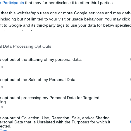
Participants
that may further disclose it to other third parties.
 that this website/app uses one or more Google services and may gath
quartieri della città più lontani dal centro
including but not limited to your visit or usage behaviour. You may click 
progetto concreto”, conclude Nizzi.
 to Google and its third-party tags to use your data for below specifi
ogle consent section.
l Data Processing Opt Outs
azionali?
o opt-out of the Sharing of my personal data.
In
 mese
cliccando
qui
o opt-out of the Sale of my Personal Data.
In
to opt-out of processing my Personal Data for Targeted
ing.
do nella sezione
Login
dal menù del sito o
In
o opt-out of Collection, Use, Retention, Sale, and/or Sharing
ersonal Data that Is Unrelated with the Purposes for which it
lected.
Out