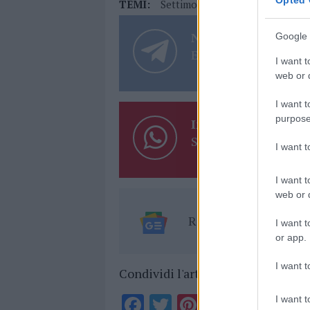
TEMI:
Settimo Nizzi
Notizie in tempo r
Google 
Entra nel canale tele
I want t
web or d
I want t
purpose
Inviaci le tue segna
Su WhatsApp al nume
I want 
I want t
web or d
Ricevi le nostre ult
I want t
or app.
I want t
Condividi l'articolo
F
T
Pi
W
S
I want t