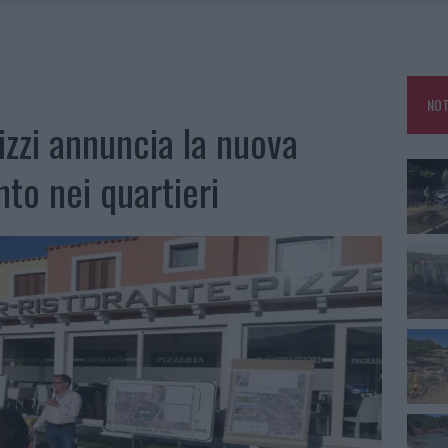
IAMME A LA MADDALENA, INCENDIO A MONTI D’À RENA
KEND A OLBIA E IN GALLURA
 BELLA ANCHE DAL VIVO: UN AMICO VIP SVELA COME FA
NOT
 A FUOCO DUE FURGONI
Nizzi annuncia la nuova
to nei quartieri