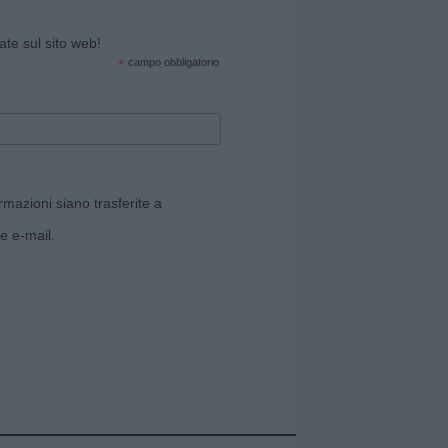
cate sul sito web!
*
campo obbligatorio
rmazioni siano trasferite a
e e-mail.