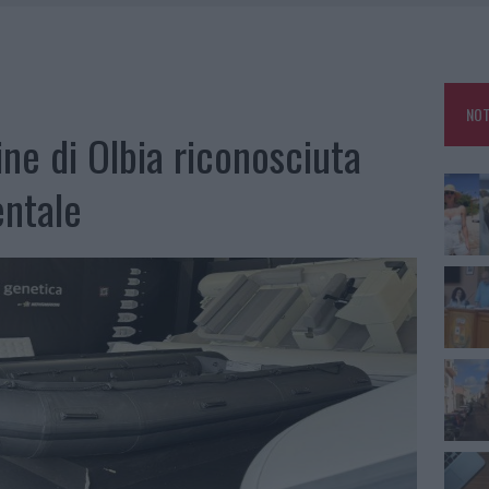
RO SPACCIO E DEGRADO: ESPLODE LA PROTESTA
SCEGLIERE LA SOLUZIONE IDEALE PER LA CASA E L’UFFICIO
GO DOLORE: STORIA E RINASCITA DELLA STRADA CHE SEGNÒ LA GALLURA
NOT
 BELLA ANCHE DAL VIVO: UN AMICO VIP SVELA COME FA
ne di Olbia riconosciuta
entale