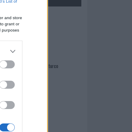
B’s List of
Mario Malu
er and store
to grant or
ed purposes
Paolo Pinna
Martina Agostina Diturco
I nostri cari
I nostri cari