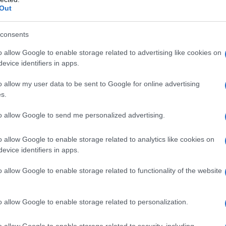
Out
do nella sezione
Login
dal menù del sito o
consents
o allow Google to enable storage related to advertising like cookies on
evice identifiers in apps.
ia
o allow my user data to be sent to Google for online advertising
eale?
s.
gram di GalluraOggi.it
to allow Google to send me personalized advertising.
o allow Google to enable storage related to analytics like cookies on
evice identifiers in apps.
lazioni, i tuoi video e le tue foto
ro +39 345 356 7512
o allow Google to enable storage related to functionality of the website
o allow Google to enable storage related to personalization.
o allow Google to enable storage related to security, including