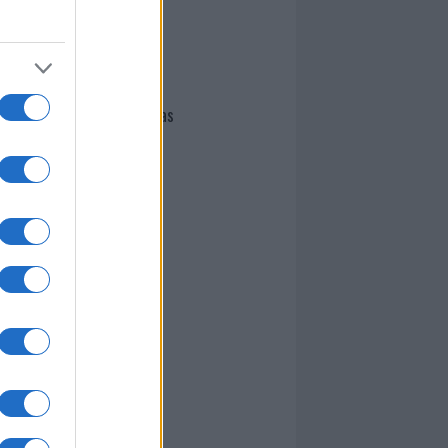
I nostri cari
Giovannimaria Cabras