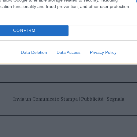
ime news da
Google News
cation functionality and fraud prevention, and other user protection.
CONFIRM
Data Deletion
Data Access
Privacy Policy
dente
Prossimo articolo
Invia un Comunicato Stampa
|
Pubblicità
|
Segnala