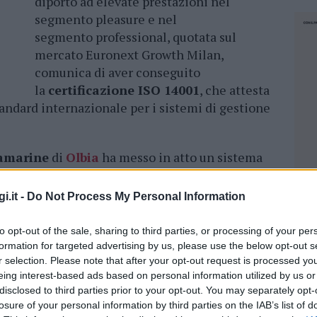
diporto ad elevate prestazioni nel
segmento pleasure e nel
segmento professional, quotata sul
mercato Euronext Growth Milan,
comunica di aver conseguito
la
certificazione ISO 14001
, che attesta
tandard internazionale per i sistemi di gestione
vamarine
di
Olbia
ha messo in atto un sistema
n grado di efficientare le proprie attività
 delle stesse, oltre a migliorare
i.it -
Do Not Process My Personal Information
ioni in direzione di una sempre maggiore
to opt-out of the sale, sharing to third parties, or processing of your per
formation for targeted advertising by us, please use the below opt-out s
mministratore delegato di Novamarine, ha così
r selection. Please note that after your opt-out request is processed y
un’azienda innovativa, che guarda al futuro
eing interest-based ads based on personal information utilized by us or
disclosed to third parties prior to your opt-out. You may separately opt-
egnarsi per il rispetto ambientale, e per
losure of your personal information by third parties on the IAB’s list of
NEC
erie di iniziative. Aver ottenuto la