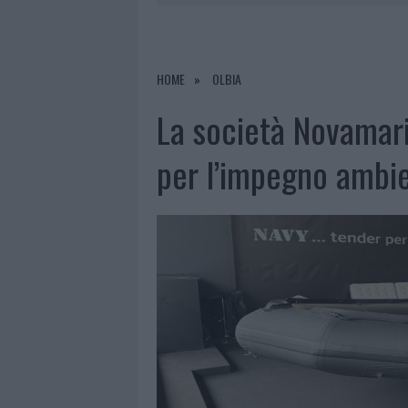
7 AGOSTO 2026
|
OLBIA, DIVIETO DI SOSTA CONT
7 AGOSTO 2026
|
PAUSA CAFFÈ IMPECCABILE: COME 
7 AGOSTO 2026
|
MONTE PINO, LA FINE DI UN LUN
HOME
OLBIA
7 AGOSTO 2026
|
MICHELLE HUNZIKER IN GALLURA,
La società Novamari
per l’impegno ambi