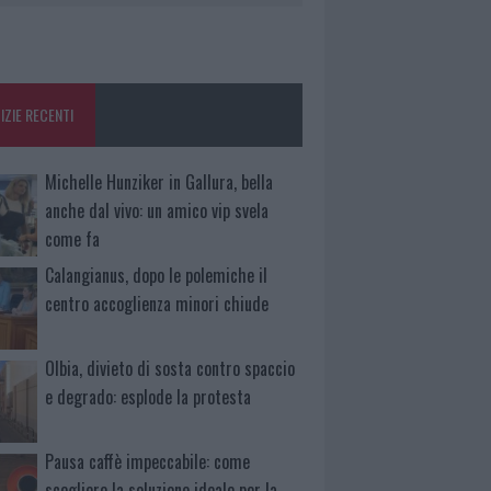
IZIE RECENTI
Michelle Hunziker in Gallura, bella
anche dal vivo: un amico vip svela
come fa
Calangianus, dopo le polemiche il
centro accoglienza minori chiude
Olbia, divieto di sosta contro spaccio
e degrado: esplode la protesta
Pausa caffè impeccabile: come
scegliere la soluzione ideale per la