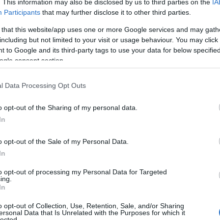
. This information may also be disclosed by us to third parties on the
IA
enta una conferma importante del nostro
Participants
that may further disclose it to other third parties.
ntare le performance dei nostri tender,
 that this website/app uses one or more Google services and may gath
i e attività di produzione e supervisionare
including but not limited to your visit or usage behaviour. You may click 
ti significa contribuire in maniera
 to Google and its third-party tags to use your data for below specifi
i dell’inquinamento
, soprattutto quello
ogle consent section.
 parte e noi in particolare, per via della
nche in acque internazionali, viviamo
l Data Processing Opt Outs
 ai temi ESG in generale, come una
o opt-out of the Sharing of my personal data.
In
o opt-out of the Sale of my Personal Data.
In
azionali?
to opt-out of processing my Personal Data for Targeted
ing.
 mese
cliccando
qui
In
o opt-out of Collection, Use, Retention, Sale, and/or Sharing
ersonal Data that Is Unrelated with the Purposes for which it
lected.