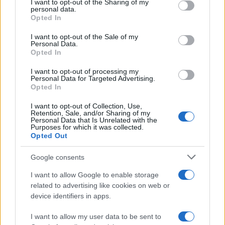
not limited to your visit or usage behaviour. You may click to
I want to opt-out of the Sharing of my
personal data.
grant or deny consent to Google and its third-party tags to
Opted In
da
Google News
use your data for below specified purposes in below Google
consent section.
I want to opt-out of the Sale of my
Personal Data.
Opted In
Condividi l'articolo
I want to opt-out of processing my
F
T
Pi
W
S
Personal Data for Targeted Advertising.
Opted In
a
w
n
h
h
I want to opt-out of Collection, Use,
ce
it
te
at
a
Retention, Sale, and/or Sharing of my
Articolo precedente
Personal Data that Is Unrelated with the
b
te
re
s
re
Purposes for which it was collected.
Prossimo articolo
Opted Out
o
r
st
A
o
p
Google consents
NOTIZIE RECENTI
k
p
I want to allow Google to enable storage
related to advertising like cookies on web or
device identifiers in apps.
Auto prende fuoco sulla strada statale 125 a
Olbia, cosa è successo
I want to allow my user data to be sent to