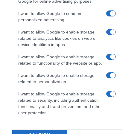
Google for online advertising purposes.
Incidente sulla 125 a Olbia, due auto coinvolte:
I want to allow Google to send me
danni ingenti
personalized advertising.
I want to allow Google to enable storage
Auto finisce contro un muretto, un ferito ad
related to analytics like cookies on web or
Arzachena
device identifiers in apps.
I want to allow Google to enable storage
Incidente a Baia Sardinia, scontro tra auto e
related to functionality of the website or app.
moto: un ferito
I want to allow Google to enable storage
related to personalization.
Olbia, le previsioni meteo per lunedì 10 agosto
I want to allow Google to enable storage
2026
related to security, including authentication
functionality and fraud prevention, and other
Le ultime offerte di lavoro a Olbia e in Gallura
user protection.