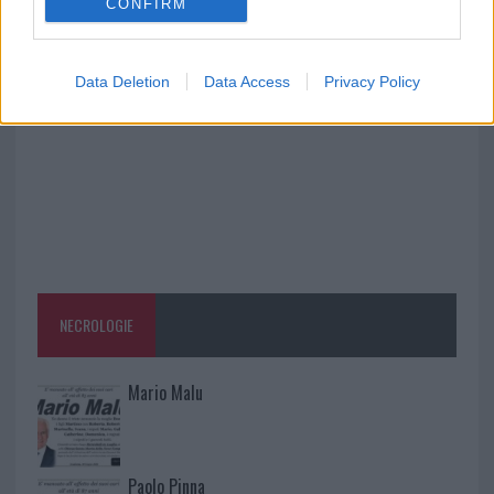
CONFIRM
Cumuli di rifiuti a Santa Teresa Gallura, la
segnalazione dei residenti
Data Deletion
Data Access
Privacy Policy
NECROLOGIE
Mario Malu
Paolo Pinna