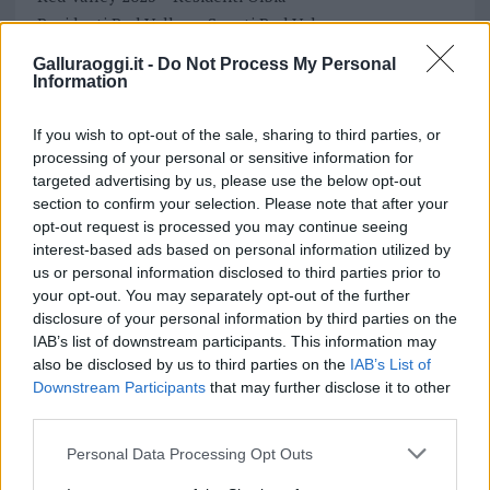
Residenti Red Valley
Sconti Red Valey
Ufficio Turistico Olbia
Galluraoggi.it -
Do Not Process My Personal
Information
Inviaci le tue segnalazioni,
i tuoi video e le tue foto
If you wish to opt-out of the sale, sharing to third parties, or
Su WhatsApp al numero +39
processing of your personal or sensitive information for
targeted advertising by us, please use the below opt-out
345 356 7512
section to confirm your selection. Please note that after your
opt-out request is processed you may continue seeing
interest-based ads based on personal information utilized by
us or personal information disclosed to third parties prior to
Notizie in tempo reale?
your opt-out. You may separately opt-out of the further
disclosure of your personal information by third parties on the
Entra nel canale telegram di
IAB’s list of downstream participants. This information may
GalluraOggi.it
also be disclosed by us to third parties on the
IAB’s List of
Downstream Participants
that may further disclose it to other
third parties.
Please note that this website/app uses one or more Google
Personal Data Processing Opt Outs
services and may gather and store information including but
Ricevi le nostre ultime news