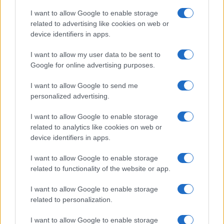
I want to allow Google to enable storage
related to advertising like cookies on web or
device identifiers in apps.
Notizie in tempo reale?
Entra nel canale telegram di
I want to allow my user data to be sent to
GalluraOggi.it
Google for online advertising purposes.
I want to allow Google to send me
personalized advertising.
I want to allow Google to enable storage
Ricevi le nostre ultime news
related to analytics like cookies on web or
device identifiers in apps.
da
Google News
I want to allow Google to enable storage
related to functionality of the website or app.
Condividi l'articolo
I want to allow Google to enable storage
related to personalization.
F
T
Pi
W
S
I want to allow Google to enable storage