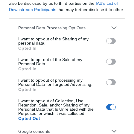
also be disclosed by us to third parties on the
IAB’s List of
Puoi abbonarti a
soli € 1,10 al mese
Downstream Participants
that may further disclose it to other
cliccando
qui
third parties.
Please note that this website/app uses one or more Google
Sei già abbonato?
Personal Data Processing Opt Outs
services and may gather and store information including but
not limited to your visit or usage behaviour. You may click to
I want to opt-out of the Sharing of my
personal data.
Puoi effettuare l'accesso andando nella
grant or deny consent to Google and its third-party tags to
Opted In
sezione
Login
dal menù del sito o
use your data for below specified purposes in below Google
consent section.
cliccando
qui
I want to opt-out of the Sale of my
Personal Data.
Opted In
I want to opt-out of processing my
TEMI:
Parco Olbia
Scuola Santa Maria
Personal Data for Targeted Advertising.
Strada Olbia
Via Cimabue Olbia
Opted In
I want to opt-out of Collection, Use,
Inviaci le tue segnalazioni,
Retention, Sale, and/or Sharing of my
Personal Data that Is Unrelated with the
i tuoi video e le tue foto
Purposes for which it was collected.
Su WhatsApp al numero +39
Opted Out
345 356 7512
Google consents