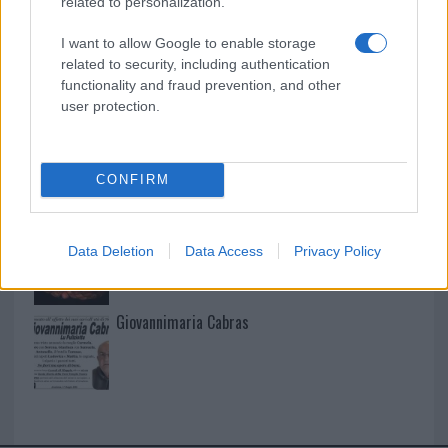
related to personalization.
I want to allow Google to enable storage
related to security, including authentication
I nostri cari
functionality and fraud prevention, and other
user protection.
I nostri cari
CONFIRM
I nostri cari
Data Deletion
Data Access
Privacy Policy
Giovannimaria Cabras