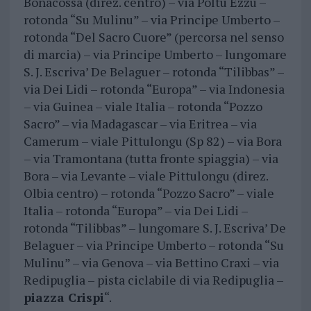
Bonacossa (direz. centro) – via Poltu Ezzu –
rotonda “Su Mulinu” – via Principe Umberto –
rotonda “Del Sacro Cuore” (percorsa nel senso
di marcia) – via Principe Umberto – lungomare
S. J. Escriva’ De Belaguer – rotonda “Tilibbas” –
via Dei Lidi – rotonda “Europa” – via Indonesia
– via Guinea – viale Italia – rotonda “Pozzo
Sacro” – via Madagascar – via Eritrea – via
Camerum – viale Pittulongu (Sp 82) – via Bora
– via Tramontana (tutta fronte spiaggia) – via
Bora – via Levante – viale Pittulongu (direz.
Olbia centro) – rotonda “Pozzo Sacro” – viale
Italia – rotonda “Europa” – via Dei Lidi –
rotonda “Tilibbas” – lungomare S. J. Escriva’ De
Belaguer – via Principe Umberto – rotonda “Su
Mulinu” – via Genova – via Bettino Craxi – via
Redipuglia – pista ciclabile di via Redipuglia –
piazza Crispi
“.