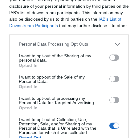
disclosure of your personal information by third parties on the
Monte Pino, via i cancelli del cantiere: la Gallura
IAB’s list of downstream participants. This information may
ritrova la strada
also be disclosed by us to third parties on the
IAB’s List of
Downstream Participants
that may further disclose it to other
third parties.
Nuovi stalli residenti a Palau, il Comune
completa l’iter
Please note that this website/app uses one or more Google
Personal Data Processing Opt Outs
services and may gather and store information including but
not limited to your visit or usage behaviour. You may click to
I want to opt-out of the Sharing of my
Film internazionale, casting per comparse in
personal data.
grant or deny consent to Google and its third-party tags to
Opted In
Costa Smeralda
use your data for below specified purposes in below Google
consent section.
I want to opt-out of the Sale of my
Personal Data.
Porto Rotondo ospita la grande sfida della vela
Opted In
nell’estate 2026
I want to opt-out of processing my
Personal Data for Targeted Advertising.
Opted In
Controlli all’aeroporto di Olbia, sequestrati
I want to opt-out of Collection, Use,
caviale e sabbia rubata
Retention, Sale, and/or Sharing of my
Personal Data that Is Unrelated with the
Purposes for which it was collected.
Opted Out