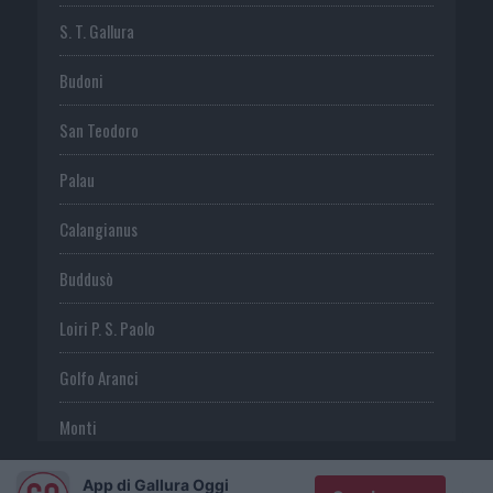
S. T. Gallura
Budoni
San Teodoro
Palau
Calangianus
Buddusò
Loiri P. S. Paolo
Golfo Aranci
Monti
Telti
App di Gallura Oggi