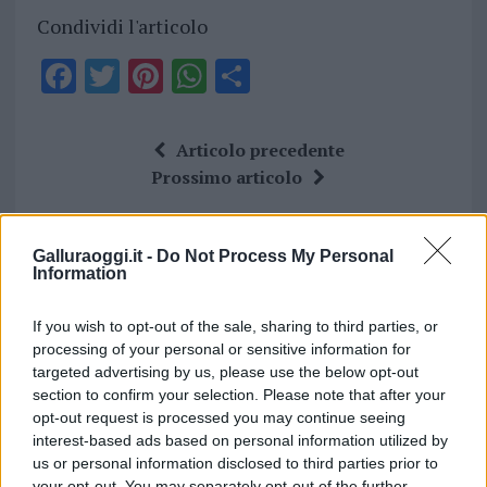
Condividi l'articolo
F
T
Pi
W
S
a
w
n
h
h
ce
it
te
at
a
Articolo precedente
b
te
re
s
re
Prossimo articolo
o
r
st
A
o
p
Galluraoggi.it -
Do Not Process My Personal
NOTIZIE RECENTI
k
p
Information
If you wish to opt-out of the sale, sharing to third parties, or
Monte Pino, la fine di un lungo dolore: storia e
processing of your personal or sensitive information for
rinascita della strada che segnò la Gallura
targeted advertising by us, please use the below opt-out
section to confirm your selection. Please note that after your
opt-out request is processed you may continue seeing
Raid nelle campagne di Berchidda, rischio per
interest-based ads based on personal information utilized by
la rete elettrica
us or personal information disclosed to third parties prior to
your opt-out. You may separately opt-out of the further