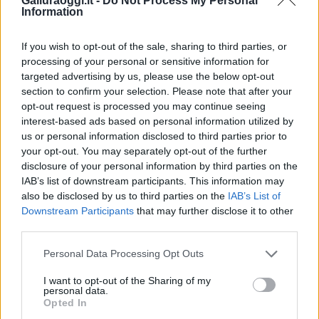
Galluraoggi.it -
Do Not Process My Personal
i tuoi video e le tue foto
Information
Su WhatsApp al numero +39
345 356 7512
If you wish to opt-out of the sale, sharing to third parties, or
processing of your personal or sensitive information for
targeted advertising by us, please use the below opt-out
section to confirm your selection. Please note that after your
opt-out request is processed you may continue seeing
Notizie in tempo reale?
interest-based ads based on personal information utilized by
Entra nel canale telegram di
us or personal information disclosed to third parties prior to
GalluraOggi.it
your opt-out. You may separately opt-out of the further
disclosure of your personal information by third parties on the
IAB’s list of downstream participants. This information may
also be disclosed by us to third parties on the
IAB’s List of
Downstream Participants
that may further disclose it to other
Ricevi le nostre ultime news
third parties.
Please note that this website/app uses one or more Google
Personal Data Processing Opt Outs
da
Google News
services and may gather and store information including but
not limited to your visit or usage behaviour. You may click to
I want to opt-out of the Sharing of my
personal data.
grant or deny consent to Google and its third-party tags to
Opted In
use your data for below specified purposes in below Google