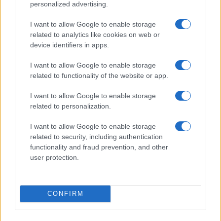
Le previsioni meteo per il weekend a Olbia e in
personalized advertising.
Gallura
I want to allow Google to enable storage
related to analytics like cookies on web or
Michelle Hunziker in Gallura, bella anche dal
device identifiers in apps.
vivo: un amico vip svela come fa
I want to allow Google to enable storage
related to functionality of the website or app.
Calangianus, dopo le polemiche il centro
I want to allow Google to enable storage
accoglienza minori chiude
related to personalization.
I want to allow Google to enable storage
Olbia, divieto di sosta contro spaccio e degrado:
related to security, including authentication
esplode la protesta
functionality and fraud prevention, and other
user protection.
Pausa caffè impeccabile: come scegliere la
soluzione ideale per la casa e l’ufficio
CONFIRM