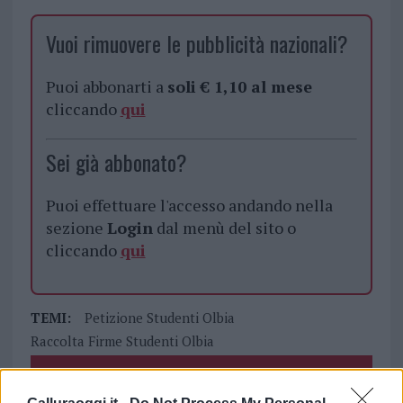
Vuoi rimuovere le pubblicità nazionali?
Puoi abbonarti a
soli € 1,10 al mese
cliccando
qui
Sei già abbonato?
Puoi effettuare l'accesso andando nella
sezione
Login
dal menù del sito o
cliccando
qui
TEMI:
Petizione Studenti Olbia
Raccolta Firme Studenti Olbia
Inviaci le tue segnalazioni,