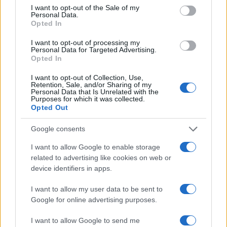
Condividi l'articolo
consent section.
I want to opt-out of the Sale of my
Personal Data.
F
T
Pi
W
S
Opted In
a
w
n
h
h
I want to opt-out of processing my
Personal Data for Targeted Advertising.
ce
it
te
at
a
Articolo precedente
Opted In
b
te
re
s
re
Prossimo articolo
I want to opt-out of Collection, Use,
o
r
st
A
Retention, Sale, and/or Sharing of my
Personal Data that Is Unrelated with the
Purposes for which it was collected.
o
p
Opted Out
NOTIZIE RECENTI
k
p
Google consents
A fuoco un deposito con bombole, intervento dei
I want to allow Google to enable storage
vigili del fuoco a Rudalza
related to advertising like cookies on web or
device identifiers in apps.
Ristorante distrutto dalle fiamme a La
I want to allow my user data to be sent to
Maddalena, incendio a Monti d’à rena
Google for online advertising purposes.
I want to allow Google to send me