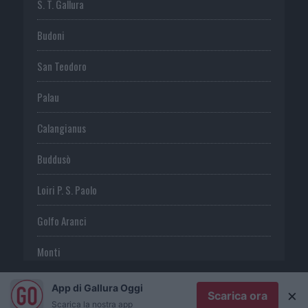
S. T. Gallura
Budoni
San Teodoro
Palau
Calangianus
Buddusò
Loiri P. S. Paolo
Golfo Aranci
Monti
Telti
App di Gallura Oggi
×
Scarica ora
Scarica la nostra app