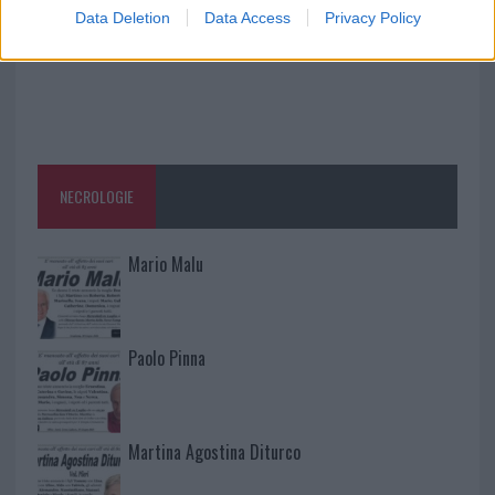
Data Deletion
Data Access
Privacy Policy
NECROLOGIE
Mario Malu
Paolo Pinna
Martina Agostina Diturco