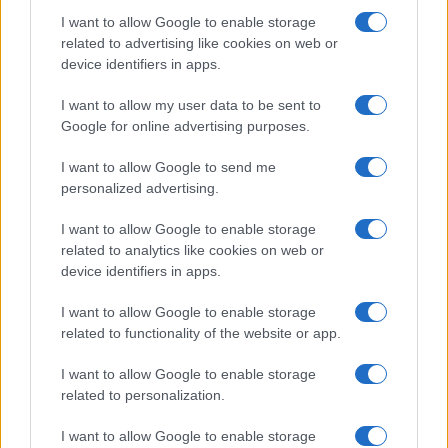
Incidente a Baia Sardinia, scontro tra auto e
I want to allow Google to enable storage
moto: un ferito
related to advertising like cookies on web or
device identifiers in apps.
Olbia, le previsioni meteo per lunedì 10 agosto
I want to allow my user data to be sent to
2026
Google for online advertising purposes.
I want to allow Google to send me
Le ultime offerte di lavoro a Olbia e in Gallura
personalized advertising.
I want to allow Google to enable storage
related to analytics like cookies on web or
Cumuli di rifiuti a Santa Teresa Gallura, la
device identifiers in apps.
segnalazione dei residenti
I want to allow Google to enable storage
related to functionality of the website or app.
I want to allow Google to enable storage
related to personalization.
I want to allow Google to enable storage