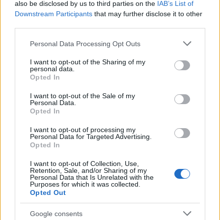
also be disclosed by us to third parties on the
IAB’s List of
ce
it
te
at
a
Articolo precedente
Downstream Participants
that may further disclose it to other
b
te
re
s
re
third parties.
Prossimo articolo
o
r
st
A
Please note that this website/app uses one or more Google
Personal Data Processing Opt Outs
services and may gather and store information including but
o
p
not limited to your visit or usage behaviour. You may click to
I want to opt-out of the Sharing of my
NOTIZIE RECENTI
k
p
personal data.
grant or deny consent to Google and its third-party tags to
Opted In
use your data for below specified purposes in below Google
consent section.
Auto prende fuoco sulla strada statale 125 a
I want to opt-out of the Sale of my
Personal Data.
Olbia, cosa è successo
Opted In
I want to opt-out of processing my
Incidente sulla 125 a Olbia, due auto coinvolte:
Personal Data for Targeted Advertising.
Opted In
danni ingenti
I want to opt-out of Collection, Use,
Retention, Sale, and/or Sharing of my
Personal Data that Is Unrelated with the
Auto finisce contro un muretto, un ferito ad
Purposes for which it was collected.
Arzachena
Opted Out
Google consents