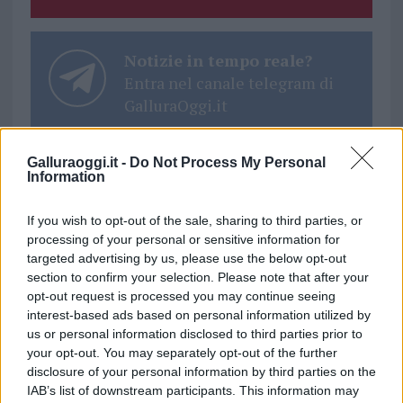
Notizie in tempo reale?
Entra nel canale telegram di
GalluraOggi.it
Galluraoggi.it -
Do Not Process My Personal
Information
Ricevi le nostre ultime news
If you wish to opt-out of the sale, sharing to third parties, or
processing of your personal or sensitive information for
da
Google News
targeted advertising by us, please use the below opt-out
section to confirm your selection. Please note that after your
opt-out request is processed you may continue seeing
interest-based ads based on personal information utilized by
Condividi l'articolo
us or personal information disclosed to third parties prior to
your opt-out. You may separately opt-out of the further
F
T
Pi
W
S
disclosure of your personal information by third parties on the
a
w
n
h
h
IAB’s list of downstream participants. This information may