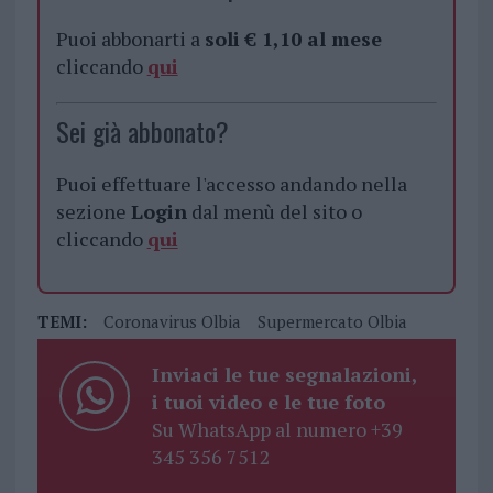
Puoi abbonarti a
soli € 1,10 al mese
cliccando
qui
Sei già abbonato?
Puoi effettuare l'accesso andando nella
sezione
Login
dal menù del sito o
cliccando
qui
TEMI:
Coronavirus Olbia
Supermercato Olbia
Inviaci le tue segnalazioni,
i tuoi video e le tue foto
Su WhatsApp al numero +39
345 356 7512