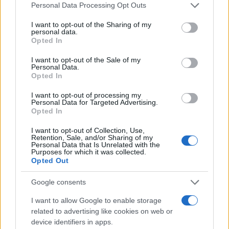
Please note that this website/app uses one or more Google
Personal Data Processing Opt Outs
services and may gather and store information including but
not limited to your visit or usage behaviour. You may click to
I want to opt-out of the Sharing of my
personal data.
grant or deny consent to Google and its third-party tags to
Paolo Pinna
Opted In
use your data for below specified purposes in below Google
consent section.
I want to opt-out of the Sale of my
Personal Data.
Opted In
Martina Agostina Diturco
I want to opt-out of processing my
Personal Data for Targeted Advertising.
Opted In
I nostri cari
I want to opt-out of Collection, Use,
Retention, Sale, and/or Sharing of my
Personal Data that Is Unrelated with the
Purposes for which it was collected.
Opted Out
I nostri cari
Google consents
I want to allow Google to enable storage
related to advertising like cookies on web or
I nostri cari
device identifiers in apps.