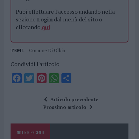
Puoi effettuare l'accesso andando nella
sezione
Login
dal menù del sito o
cliccando
qui
TEMI:
Comune Di Olbia
Condividi l'articolo
F
T
Pi
W
S
a
w
n
h
h
ce
it
te
at
a
Articolo precedente
b
te
re
s
re
Prossimo articolo
o
r
st
A
o
p
NOTIZIE RECENTI
k
p