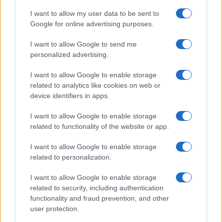
I want to allow my user data to be sent to
Google for online advertising purposes.
Giovannimaria Cabras
I want to allow Google to send me
personalized advertising.
I want to allow Google to enable storage
related to analytics like cookies on web or
device identifiers in apps.
Invia un Comunicato Stampa
|
Pubblicità
|
Segnala
I want to allow Google to enable storage
related to functionality of the website or app.
I want to allow Google to enable storage
related to personalization.
I want to allow Google to enable storage
Vuoi rimanere sempre aggiornato?
related to security, including authentication
functionality and fraud prevention, and other
Iscriviti alla newsletter di Gallura Oggi e ricevi le nostre
email periodiche contenenti le ultime notizie pubblicate
user protection.
sul sito web!