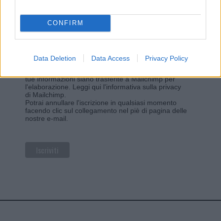
*
campo obbligatorio
*
Indirizzo email
CONFIRM
Privacy
Data Deletion
Data Access
Privacy Policy
Utilizziamo Mailchimp come piattaforma di
marketing. Iscrivendoti alla newsletter accetti che le
tue informazioni siano trasferite a Mailchimp per
l'elaborazione.
Leggi qui l'informativa sulla privacy
di Mailchimp
.
Potrai annullare l'iscrizione in qualsiasi momento
facendo clic sul collegamento nel piè di pagina delle
nostre e-mail.