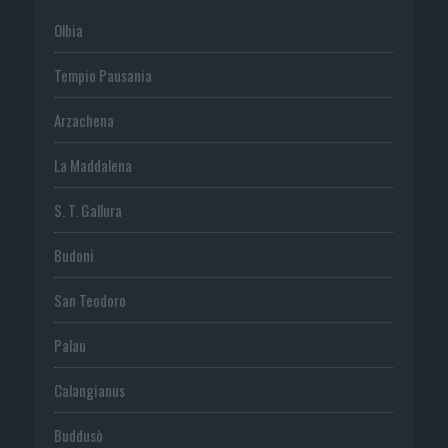
Olbia
Tempio Pausania
Arzachena
La Maddalena
S. T. Gallura
Budoni
San Teodoro
Palau
Calangianus
Buddusò