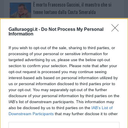
È morto Francesco Guccini, il maestro che si
tenne lontano dalla Costa Smeralda
Nuovo sportello rifiuti a Palau, una svolta per gli
Galluraoggi.it -
Do Not Process My Personal
Information
utenti
If you wish to opt-out of the sale, sharing to third parties, or
processing of your personal or sensitive information for
targeted advertising by us, please use the below opt-out
section to confirm your selection. Please note that after your
opt-out request is processed you may continue seeing
interest-based ads based on personal information utilized by
us or personal information disclosed to third parties prior to
your opt-out. You may separately opt-out of the further
disclosure of your personal information by third parties on the
IAB’s list of downstream participants. This information may
also be disclosed by us to third parties on the
IAB’s List of
NECROLOGIE
Downstream Participants
that may further disclose it to other
third parties.
Mario Malu