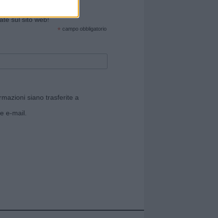
cate sul sito web!
*
campo obbligatorio
rmazioni siano trasferite a
e e-mail.