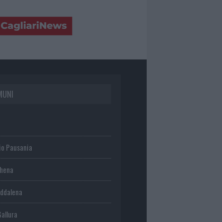
MUNI
io Pausania
chena
ddalena
Gallura