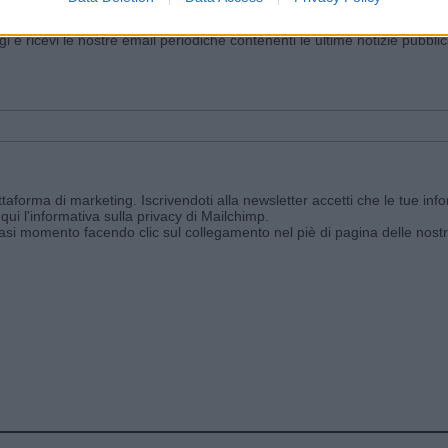
iornato?
ggi e ricevi le nostre email periodiche contenenti le ultime notizie pubbli
aforma di marketing. Iscrivendoti alla newsletter accetti che le tue info
qui l'informativa sulla privacy di Mailchimp
.
siasi momento facendo clic sul collegamento nel piè di pagina delle nostr