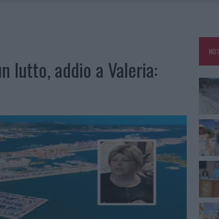
HE IL CENTRO ACCOGLIENZA MINORI CHIUDE
RO SPACCIO E DEGRADO: ESPLODE LA PROTESTA
SCEGLIERE LA SOLUZIONE IDEALE PER LA CASA E L’UFFICIO
NOT
KEND A OLBIA E IN GALLURA
n lutto, addio a Valeria: