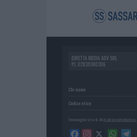
DIRETTA MEDIA ADV SRL
P.I. 02839380306
Chi siamo
Codice etico
Immagini stock di
it.depositphotos