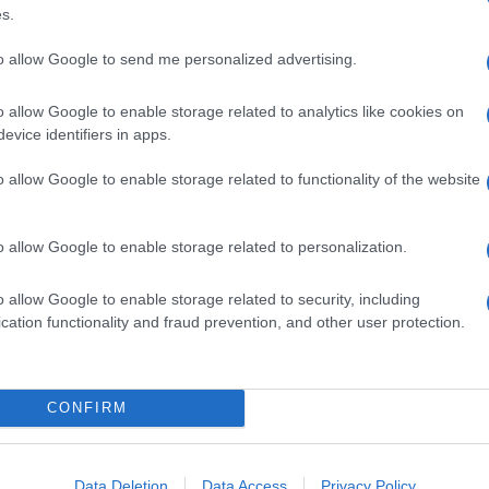
ime news da
Google News
s.
to allow Google to send me personalized advertising.
o allow Google to enable storage related to analytics like cookies on
evice identifiers in apps.
o allow Google to enable storage related to functionality of the website
dente
Prossimo articolo
o allow Google to enable storage related to personalization.
o allow Google to enable storage related to security, including
cation functionality and fraud prevention, and other user protection.
Invia un Comunicato Stampa
|
Pubblicità
|
Segnala
CONFIRM
Data Deletion
Data Access
Privacy Policy