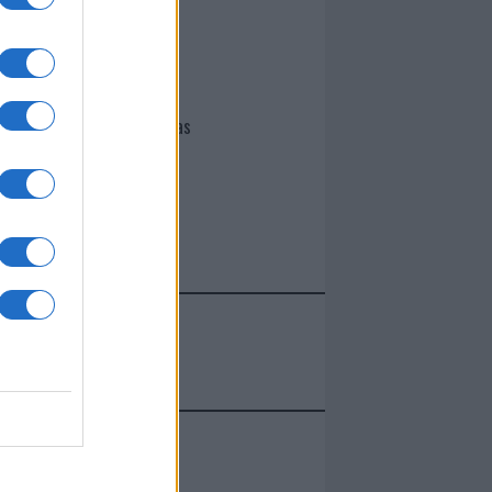
I nostri cari
Giovannimaria Cabras