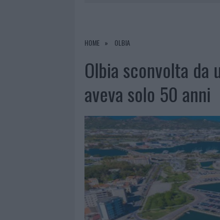
7 AGOSTO 2026
|
CALANGIANUS, DOPO LE POLEMIC
7 AGOSTO 2026
|
OLBIA, DIVIETO DI SOSTA CONT
7 AGOSTO 2026
|
PAUSA CAFFÈ IMPECCABILE: COME 
HOME
OLBIA
7 AGOSTO 2026
|
LE PREVISIONI METEO PER IL WEE
Olbia sconvolta da u
aveva solo 50 anni