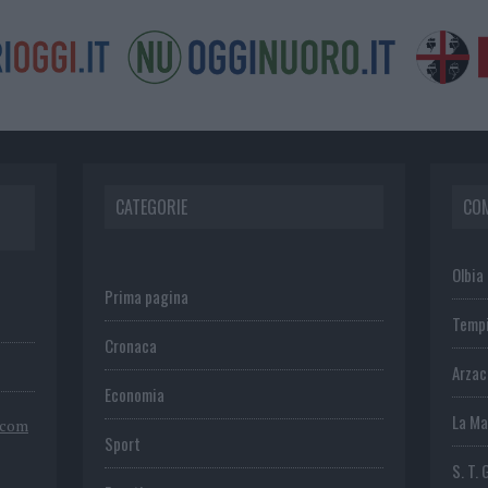
CATEGORIE
CO
Olbia
Prima pagina
Temp
Cronaca
Arza
Economia
La Ma
.com
Sport
S. T. 