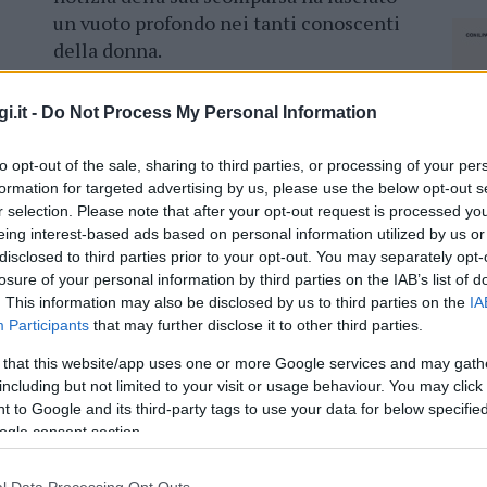
un vuoto profondo nei tanti conoscenti
della donna.
Sono tanti i messaggi di dolore lasciati
i.it -
Do Not Process My Personal Information
dai suoi amici e conoscenti sui social,
attaglia ormai persa. La 50enne è ricordata
to opt-out of the sale, sharing to third parties, or processing of your per
lare, nonostante le sue condizioni di salute.
formation for targeted advertising by us, please use the below opt-out s
non ti ha aiutato e qui hai lasciato
un silenzio
r selection. Please note that after your opt-out request is processed y
nte sue amiche nei social.
eing interest-based ads based on personal information utilized by us or
disclosed to third parties prior to your opt-out. You may separately opt-
losure of your personal information by third parties on the IAB’s list of
. This information may also be disclosed by us to third parties on the
IA
Participants
that may further disclose it to other third parties.
azionali?
 that this website/app uses one or more Google services and may gath
including but not limited to your visit or usage behaviour. You may click 
 mese
cliccando
qui
 to Google and its third-party tags to use your data for below specifi
ogle consent section.
NEC