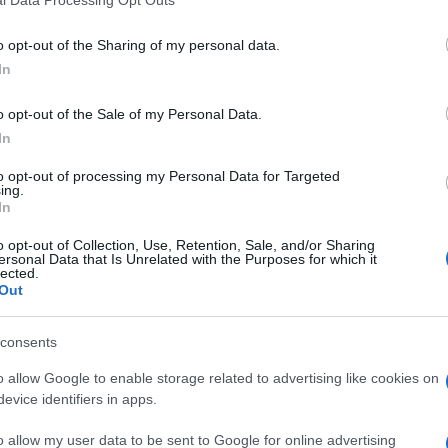
l Data Processing Opt Outs
do nella sezione
Login
dal menù del sito o
o opt-out of the Sharing of my personal data.
In
o opt-out of the Sale of my Personal Data.
In
to opt-out of processing my Personal Data for Targeted
eale?
ing.
In
gram di GalluraOggi.it
o opt-out of Collection, Use, Retention, Sale, and/or Sharing
ersonal Data that Is Unrelated with the Purposes for which it
lected.
Out
lazioni, i tuoi video e le tue foto
ro +39 345 356 7512
consents
o allow Google to enable storage related to advertising like cookies on
evice identifiers in apps.
o allow my user data to be sent to Google for online advertising