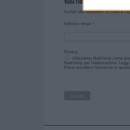
Vuoi rimanere sempre agg
Iscriviti alla newsletter di Gallura O
*
Indirizzo email
Privacy
Utilizziamo Mailchimp come piatt
Mailchimp per l'elaborazione.
Leggi 
Potrai annullare l'iscrizione in qual