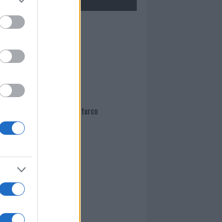
Mario Malu
Paolo Pinna
Martina Agostina Diturco
I nostri cari
I nostri cari