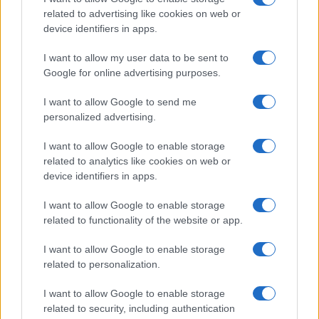
b
te
re
s
re
Prossimo articolo
related to advertising like cookies on web or
o
r
st
A
device identifiers in apps.
o
p
I want to allow my user data to be sent to
NOTIZIE RECENTI
k
p
Google for online advertising purposes.
I want to allow Google to send me
Controlli rafforzati in Costa Smeralda, 20
personalized advertising.
arresti e 135 denunce
I want to allow Google to enable storage
related to analytics like cookies on web or
Tre milioni di euro dalla Provincia Gallura per
device identifiers in apps.
nuove aule nelle scuole di Olbia
I want to allow Google to enable storage
related to functionality of the website or app.
Incidente sulla provinciale 125, paura tra Olbia e
Arzachena
I want to allow Google to enable storage
related to personalization.
Incidente sulla strada provinciale ad Arzachena,
I want to allow Google to enable storage
un ferito
related to security, including authentication