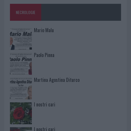
NECROLOGIE
Mario Malu
Paolo Pinna
Martina Agostina Diturco
I nostri cari
I nostri cari