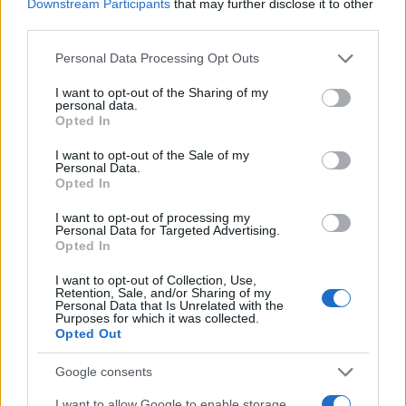
Downstream Participants
that may further disclose it to other
i tuoi video e le tue foto
third parties.
Su WhatsApp al numero +39
Please note that this website/app uses one or more Google
345 356 7512
Personal Data Processing Opt Outs
services and may gather and store information including but
not limited to your visit or usage behaviour. You may click to
I want to opt-out of the Sharing of my
personal data.
grant or deny consent to Google and its third-party tags to
Opted In
use your data for below specified purposes in below Google
consent section.
I want to opt-out of the Sale of my
Ricevi le nostre ultime news
Personal Data.
Opted In
da
Google News
I want to opt-out of processing my
Personal Data for Targeted Advertising.
Opted In
I want to opt-out of Collection, Use,
Condividi l'articolo
Retention, Sale, and/or Sharing of my
Personal Data that Is Unrelated with the
F
T
Pi
W
S
Purposes for which it was collected.
Opted Out
a
w
n
h
h
Google consents
ce
it
te
at
a
Articolo precedente
I want to allow Google to enable storage