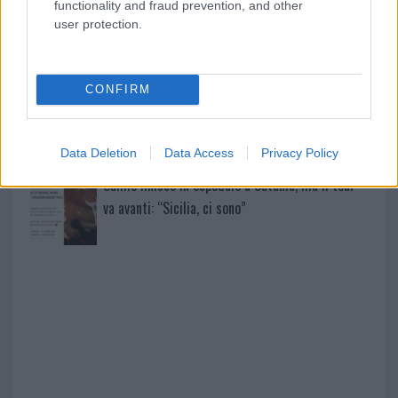
functionality and fraud prevention, and other
user protection.
Sangue, musica e solidarietà con Avis Olbia al
Delta Center
CONFIRM
Meteo Olbia 9 agosto, temperature in calo
Data Deletion
Data Access
Privacy Policy
Salmo finisce in ospedale a Catania, ma il tour
va avanti: “Sicilia, ci sono”