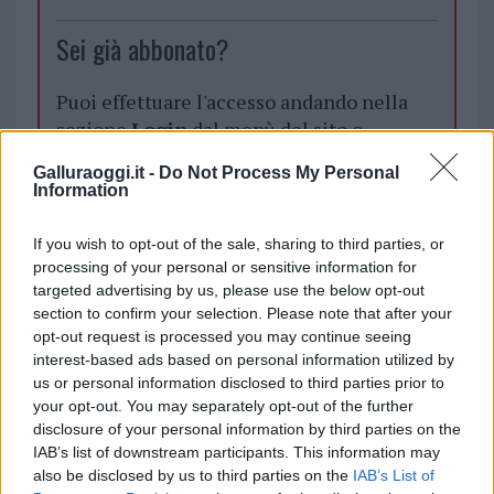
Sei già abbonato?
Puoi effettuare l'accesso andando nella
sezione
Login
dal menù del sito o
cliccando
qui
Galluraoggi.it -
Do Not Process My Personal
Information
TEMI:
Notizie Olbia
Paolo De Pol
If you wish to opt-out of the sale, sharing to third parties, or
Vigili Del Fuoco Olbia
processing of your personal or sensitive information for
targeted advertising by us, please use the below opt-out
section to confirm your selection. Please note that after your
Notizie in tempo reale?
opt-out request is processed you may continue seeing
Entra nel canale telegram di
interest-based ads based on personal information utilized by
GalluraOggi.it
us or personal information disclosed to third parties prior to
your opt-out. You may separately opt-out of the further
disclosure of your personal information by third parties on the
IAB’s list of downstream participants. This information may
also be disclosed by us to third parties on the
IAB’s List of
Inviaci le tue segnalazioni,