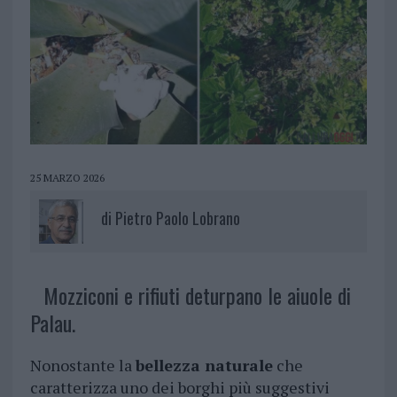
25 MARZO 2026
di
Pietro Paolo Lobrano
Mozziconi e rifiuti deturpano le aiuole di
Palau.
Nonostante la
bellezza naturale
che
caratterizza uno dei borghi più suggestivi