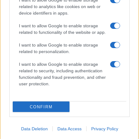
I want to allow Google to enable storage
ce
it
te
at
a
Articolo precedente
related to analytics like cookies on web or
b
te
re
s
re
Prossimo articolo
device identifiers in apps.
o
r
st
A
I want to allow Google to enable storage
o
p
related to functionality of the website or app.
NOTIZIE RECENTI
k
p
I want to allow Google to enable storage
related to personalization.
Le previsioni meteo per il weekend a Olbia e in
I want to allow Google to enable storage
Gallura
related to security, including authentication
functionality and fraud prevention, and other
Michelle Hunziker in Gallura, bella anche dal
user protection.
vivo: un amico vip svela come fa
CONFIRM
Calangianus, dopo le polemiche il centro
accoglienza minori chiude
Data Deletion
Data Access
Privacy Policy
Olbia, divieto di sosta contro spaccio e degrado: