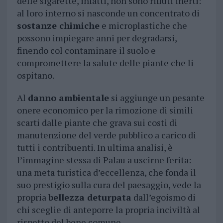
delle sigarette, infatti, non sono rifiuti inerti:
al loro interno si nasconde un concentrato di
sostanze chimiche
e microplastiche che
possono impiegare anni per degradarsi,
finendo col contaminare il suolo e
compromettere la salute delle piante che li
ospitano.
Al
danno ambientale
si aggiunge un pesante
onere economico per la rimozione di simili
scarti dalle piante che grava sui costi di
manutenzione del verde pubblico a carico di
tutti i contribuenti. In ultima analisi, è
l’immagine stessa di Palau a uscirne ferita:
una meta turistica d’eccellenza, che fonda il
suo prestigio sulla cura del paesaggio, vede la
propria
bellezza deturpata
dall’egoismo di
chi sceglie di anteporre la propria inciviltà al
rispetto del bene comune.