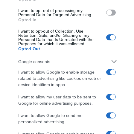
I want to opt-out of processing my
Personal Data for Targeted Advertising.
Notizie in tempo reale?
Opted In
Entra nel canale telegram di
GalluraOggi.it
I want to opt-out of Collection, Use,
Retention, Sale, and/or Sharing of my
Personal Data that Is Unrelated with the
Purposes for which it was collected.
Opted Out
Google consents
Ricevi le nostre ultime news
I want to allow Google to enable storage
related to advertising like cookies on web or
da
Google News
device identifiers in apps.
I want to allow my user data to be sent to
Google for online advertising purposes.
Condividi l'articolo
F
T
Pi
W
S
I want to allow Google to send me
personalized advertising.
a
w
n
h
h