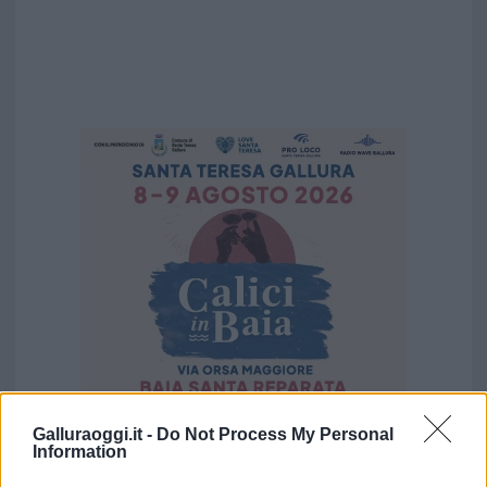
Galluraoggi.it -
Do Not Process My Personal
Information
Vuoi rimuovere le pubblicità nazionali?