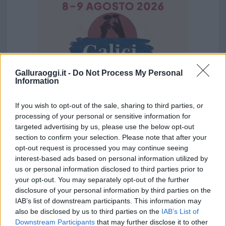
Galluraoggi.it -
Do Not Process My Personal
Information
If you wish to opt-out of the sale, sharing to third parties, or
processing of your personal or sensitive information for
Vuoi rimuovere le pubblicità nazionali?
targeted advertising by us, please use the below opt-out
section to confirm your selection. Please note that after your
opt-out request is processed you may continue seeing
Puoi abbonarti a
soli € 1,10 al mese
interest-based ads based on personal information utilized by
cliccando
qui
us or personal information disclosed to third parties prior to
your opt-out. You may separately opt-out of the further
disclosure of your personal information by third parties on the
Sei già abbonato?
IAB’s list of downstream participants. This information may
also be disclosed by us to third parties on the
IAB’s List of
Puoi effettuare l'accesso andando nella
Downstream Participants
that may further disclose it to other