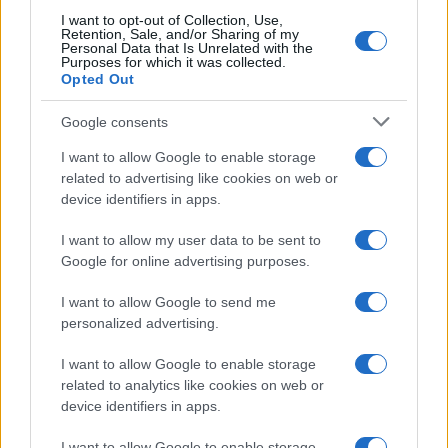
I want to opt-out of Collection, Use,
Retention, Sale, and/or Sharing of my
Personal Data that Is Unrelated with the
Paolo Pinna
Purposes for which it was collected.
Opted Out
Google consents
Martina Agostina Diturco
I want to allow Google to enable storage
related to advertising like cookies on web or
device identifiers in apps.
I nostri cari
I want to allow my user data to be sent to
Google for online advertising purposes.
I want to allow Google to send me
I nostri cari
personalized advertising.
I want to allow Google to enable storage
related to analytics like cookies on web or
I nostri cari
device identifiers in apps.
I want to allow Google to enable storage