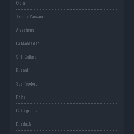
Olbia
Tempio Pausania
Arzachena
La Maddalena
S. T. Gallura
Budoni
San Teodoro
Palau
Calangianus
Buddusò