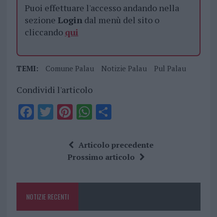
Puoi effettuare l'accesso andando nella
sezione
Login
dal menù del sito o
cliccando
qui
TEMI:
Comune Palau
Notizie Palau
Pul Palau
Condividi l'articolo
F
T
Pi
W
S
a
w
n
h
h
ce
it
te
at
a
Articolo precedente
b
te
re
s
re
Prossimo articolo
o
r
st
A
o
p
NOTIZIE RECENTI
k
p