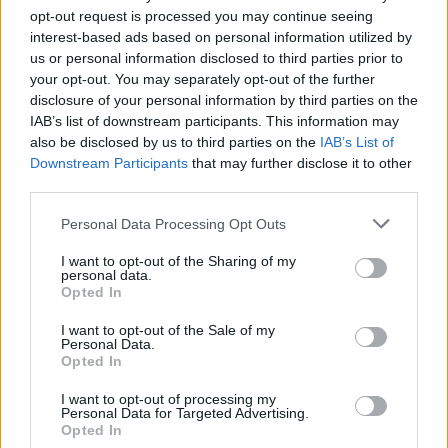
opt-out request is processed you may continue seeing
bussano alle porte
interest-based ads based on personal information utilized by
us or personal information disclosed to third parties prior to
Notre-Dame de Paris conquista Olbia, la prima
your opt-out. You may separately opt-out of the further
disclosure of your personal information by third parties on the
al Molo Brin è un successo
IAB’s list of downstream participants. This information may
also be disclosed by us to third parties on the
IAB’s List of
Downstream Participants
that may further disclose it to other
third parties.
Please note that this website/app uses one or more Google
Personal Data Processing Opt Outs
services and may gather and store information including but
not limited to your visit or usage behaviour. You may click to
I want to opt-out of the Sharing of my
personal data.
grant or deny consent to Google and its third-party tags to
Opted In
use your data for below specified purposes in below Google
consent section.
I want to opt-out of the Sale of my
Personal Data.
NECROLOGIE
Opted In
I want to opt-out of processing my
Personal Data for Targeted Advertising.
Mario Malu
Opted In