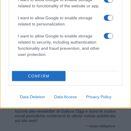
related to functionality of the website or app.
Giovannimaria Cabras
I want to allow Google to enable storage
related to personalization.
I want to allow Google to enable storage
related to security, including authentication
functionality and fraud prevention, and other
user protection.
Invia un Comunicato Stampa
|
Pubblicità
|
Segnala
CONFIRM
Data Deletion
Data Access
Privacy Policy
Vuoi rimanere sempre aggiornato?
Iscriviti alla newsletter di Gallura Oggi e ricevi le nostre
email periodiche contenenti le ultime notizie pubblicate
sul sito web!
*
campo obbligatorio