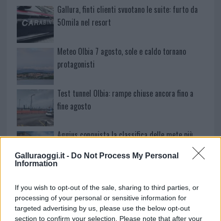
Gallura, finti clienti svuotano le suite: furto da
50mila nel resort
Meteo Olbia 7 agosto, sole e caldo tornano
protagonisti
Test tunnel Olbia: rampe chiuse ancora fino a
fine agosto
Aggius conquista la classifica delle mete più
amate dell’estate 2026
Galluraoggi.it -
Do Not Process My Personal
Information
Nuovi posti auto in via La Marmora, parcheggio
If you wish to opt-out of the sale, sharing to third parties, or
provvisorio a La Maddalena
processing of your personal or sensitive information for
targeted advertising by us, please use the below opt-out
Allarme truffe a Berchidda, falsi incaricati
section to confirm your selection. Please note that after your