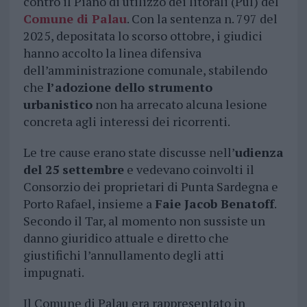
contro il Piano di utilizzo dei litorali (Pul) del
Comune di Palau
. Con la sentenza n. 797 del
2025, depositata lo scorso ottobre, i giudici
hanno accolto la linea difensiva
dell’amministrazione comunale, stabilendo
che
l’adozione dello strumento
urbanistico
non ha arrecato alcuna lesione
concreta agli interessi dei ricorrenti.
Le tre cause erano state discusse nell’
udienza
del 25 settembre
e vedevano coinvolti il
Consorzio dei proprietari di Punta Sardegna e
Porto Rafael, insieme a
Faie Jacob Benatoff
.
Secondo il Tar, al momento non sussiste un
danno giuridico attuale e diretto che
giustifichi l’annullamento degli atti
impugnati.
Il Comune di Palau era rappresentato in