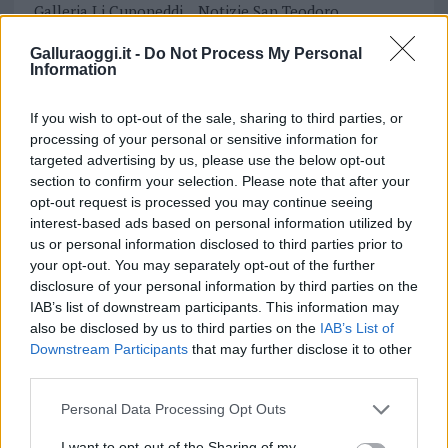
Galleria Li Cuponeddi
Notizie San Teodoro
San Teodoro Notizie
Galluraoggi.it -
Do Not Process My Personal
Information
Notizie in tempo reale?
Entra nel canale telegram di
If you wish to opt-out of the sale, sharing to third parties, or
GalluraOggi.it
processing of your personal or sensitive information for
targeted advertising by us, please use the below opt-out
section to confirm your selection. Please note that after your
opt-out request is processed you may continue seeing
interest-based ads based on personal information utilized by
Inviaci le tue segnalazioni,
us or personal information disclosed to third parties prior to
i tuoi video e le tue foto
your opt-out. You may separately opt-out of the further
Su WhatsApp al numero +39
disclosure of your personal information by third parties on the
345 356 7512
IAB’s list of downstream participants. This information may
also be disclosed by us to third parties on the
IAB’s List of
Downstream Participants
that may further disclose it to other
third parties.
Please note that this website/app uses one or more Google
Personal Data Processing Opt Outs
Ricevi le nostre ultime news
services and may gather and store information including but
not limited to your visit or usage behaviour. You may click to
I want to opt-out of the Sharing of my