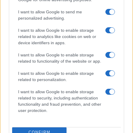
Michelle Hunziker in Gallura, bella anche dal
I want to allow Google to send me
vivo: un amico vip svela come fa
personalized advertising.
I want to allow Google to enable storage
Calangianus, dopo le polemiche il centro
related to analytics like cookies on web or
accoglienza minori chiude
device identifiers in apps.
I want to allow Google to enable storage
Olbia, divieto di sosta contro spaccio e degrado:
related to functionality of the website or app.
esplode la protesta
I want to allow Google to enable storage
related to personalization.
Pausa caffè impeccabile: come scegliere la
soluzione ideale per la casa e l’ufficio
I want to allow Google to enable storage
related to security, including authentication
functionality and fraud prevention, and other
Monte Pino, la fine di un lungo dolore: storia e
user protection.
rinascita della strada che segnò la Gallura
CONFIRM