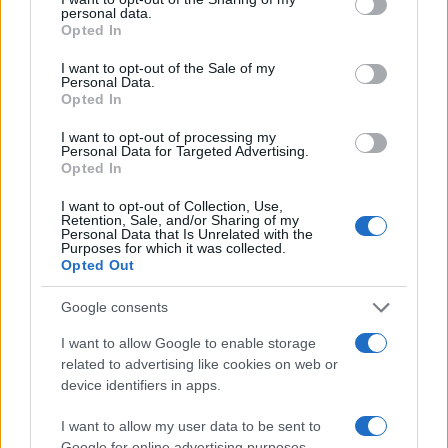
personal data.
grant or deny consent to Google and its third-party tags to
da
Google News
Opted In
use your data for below specified purposes in below Google
consent section.
I want to opt-out of the Sale of my
Personal Data.
Opted In
Condividi l'articolo
I want to opt-out of processing my
F
T
Pi
W
S
Personal Data for Targeted Advertising.
Opted In
a
w
n
h
h
ce
it
te
at
a
I want to opt-out of Collection, Use,
Articolo precedente
Retention, Sale, and/or Sharing of my
Personal Data that Is Unrelated with the
b
te
re
s
re
Prossimo articolo
Purposes for which it was collected.
Opted Out
o
r
st
A
o
p
Google consents
NOTIZIE RECENTI
k
p
I want to allow Google to enable storage
related to advertising like cookies on web or
device identifiers in apps.
Le previsioni meteo per il weekend a Olbia e in
Gallura
I want to allow my user data to be sent to
Google for online advertising purposes.