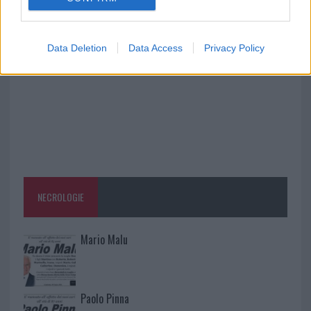
Raid nelle campagne di Berchidda, rischio per
la rete elettrica
Data Deletion
Data Access
Privacy Policy
NECROLOGIE
Mario Malu
Paolo Pinna