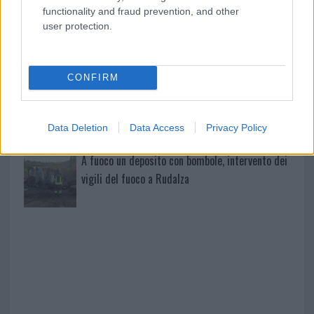
mondo per una notte
functionality and fraud prevention, and other
user protection.
Giorgia Meloni a La Maddalena, la vicesindaco:
“Orgoglio e discrezione per visita privata̶…
CONFIRM
Incendio nella notte a Olbia, a fuoco due furgoni
Data Deletion
Data Access
Privacy Policy
A fuoco un deposito con bombole, intervento dei
vigili del fuoco a Rudalza