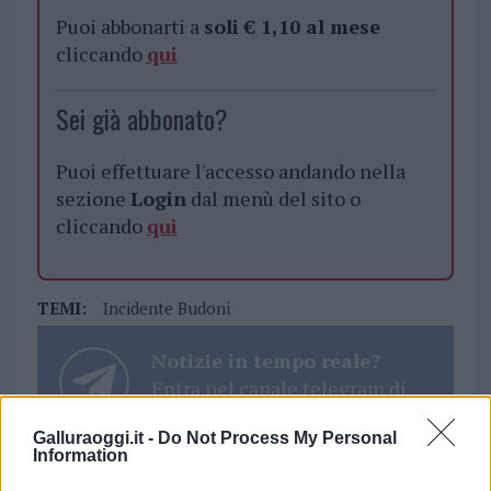
Puoi abbonarti a
soli € 1,10 al mese
cliccando
qui
Sei già abbonato?
Puoi effettuare l'accesso andando nella
sezione
Login
dal menù del sito o
cliccando
qui
TEMI:
Incidente Budoni
Notizie in tempo reale?
Entra nel canale telegram di
GalluraOggi.it
Galluraoggi.it -
Do Not Process My Personal
Information