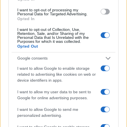
ce
it
te
at
a
Articolo precedente
b
te
re
s
re
I want to opt-out of processing my
Prossimo articolo
Personal Data for Targeted Advertising.
o
r
st
A
Opted In
o
p
I want to opt-out of Collection, Use,
Retention, Sale, and/or Sharing of my
NOTIZIE RECENTI
k
p
Personal Data that Is Unrelated with the
Purposes for which it was collected.
Opted Out
Jovanotti, Gabry Ponte e Alfa: Olbia ombelico del
Google consents
mondo per una notte
I want to allow Google to enable storage
related to advertising like cookies on web or
Giorgia Meloni a La Maddalena, la vicesindaco:
device identifiers in apps.
“Orgoglio e discrezione per visita privata̶…
I want to allow my user data to be sent to
Google for online advertising purposes.
Incendio nella notte a Olbia, a fuoco due furgoni
I want to allow Google to send me
personalized advertising.
A fuoco un deposito con bombole, intervento dei
I want to allow Google to enable storage