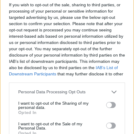
If you wish to opt-out of the sale, sharing to third parties, or
Inviaci le tue segnalazioni,
processing of your personal or sensitive information for
i tuoi video e le tue foto
targeted advertising by us, please use the below opt-out
Su WhatsApp al numero +39
section to confirm your selection. Please note that after your
opt-out request is processed you may continue seeing
345 356 7512
interest-based ads based on personal information utilized by
us or personal information disclosed to third parties prior to
your opt-out. You may separately opt-out of the further
disclosure of your personal information by third parties on the
IAB’s list of downstream participants. This information may
Ricevi le nostre ultime news
also be disclosed by us to third parties on the
IAB’s List of
Downstream Participants
that may further disclose it to other
third parties.
da
Google News
Please note that this website/app uses one or more Google
Personal Data Processing Opt Outs
services and may gather and store information including but
not limited to your visit or usage behaviour. You may click to
I want to opt-out of the Sharing of my
Condividi l'articolo
personal data.
grant or deny consent to Google and its third-party tags to
Opted In
F
T
Pi
W
S
use your data for below specified purposes in below Google
consent section.
I want to opt-out of the Sale of my
a
w
n
h
h
Personal Data.
Opted In