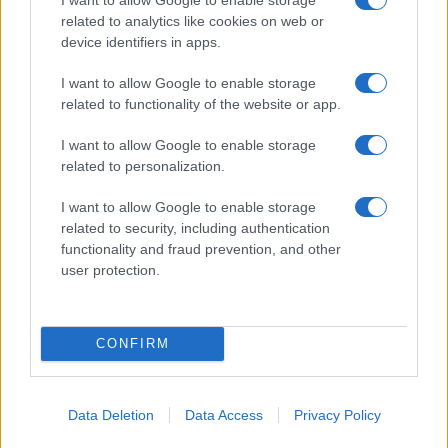
vigili del fuoco a Rudalza
related to analytics like cookies on web or
device identifiers in apps.
Ristorante distrutto dalle fiamme a La
I want to allow Google to enable storage
Maddalena, incendio a Monti d’à rena
related to functionality of the website or app.
I want to allow Google to enable storage
Le previsioni meteo per il weekend a Olbia e in
related to personalization.
Gallura
I want to allow Google to enable storage
related to security, including authentication
Michelle Hunziker in Gallura, bella anche dal
functionality and fraud prevention, and other
vivo: un amico vip svela come fa
user protection.
CONFIRM
Data Deletion
Data Access
Privacy Policy