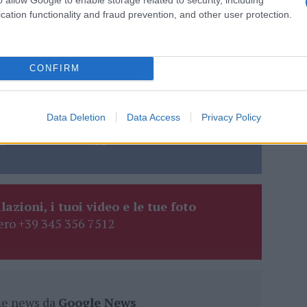
cation functionality and fraud prevention, and other user protection.
do nella sezione
Login
dal menù del sito o
CONFIRM
Pallavolo Olbia
Pallavolo Olbia Femminile
Data Deletion
Data Access
Privacy Policy
eale?
gram di GalluraOggi.it
lazioni, i tuoi video e le tue foto
ro +39 345 356 7512
ime news da
Google News