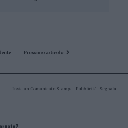
dente
Prossimo articolo
Invia un Comunicato Stampa
|
Pubblicità
|
Segnala
iornato?