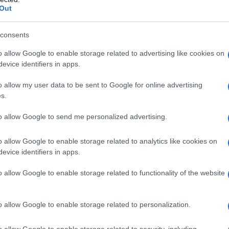
ta in alcun modo una bocciatura per Simona
Out
i nuovi esami per valutare le condizioni del
iaverla presto a disposizione”.
consents
che ha già avuto modo di maturare delle
o allow Google to enable storage related to advertising like cookies on
evice identifiers in apps.
iega coach Anile – ha degli ottimi
e grinta che senz’altro ci aiuterà nella fase
o allow my user data to be sent to Google for online advertising
scenza con Maruotti e Bacciottini credo sarà
s.
n squadra”.
to allow Google to send me personalized advertising.
o allow Google to enable storage related to analytics like cookies on
evice identifiers in apps.
azionali?
o allow Google to enable storage related to functionality of the website
 mese
cliccando
qui
o allow Google to enable storage related to personalization.
o allow Google to enable storage related to security, including