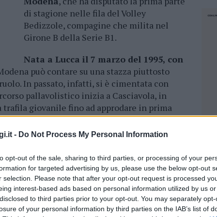
Modena
, che ha disputato la prima parte
di stagione nelle fila del Volley
Bedizzole, compagine che milita nel
Girone B della Serie B1.
Nata a Lucca il 7 marzo del 1995, con
Modena può contare su una stazza piuttosto
ruolo. In passato, infatti, si è cimentata con
corso pallavolistico inizia a Casciavola, in
a trafila giovanile fino ad approdare in prima
 tra B1 e B2 da secondo libero.
i.it -
Do Not Process My Personal Information
 in Sicilia, a Castelvetrano, dove ha disputato un
 schiacciatrice. Nell’estate del 2015 è arrivata
to opt-out of the sale, sharing to third parties, or processing of your per
di Serie A2. Partita come secondo libero, a
formation for targeted advertising by us, please use the below opt-out s
 dalle compagne di squadra si è
trovata spesso
r selection. Please note that after your opt-out request is processed y
 schiacciatrice.
Il medesimo copione si è
eing interest-based ads based on personal information utilized by us or
disclosed to third parties prior to your opt-out. You may separately opt-
 ha disputato ancora il secondo campionato
losure of your personal information by third parties on the IAB’s list of
NEC
 Cisterna. Qui ha incontra due giocatrici che