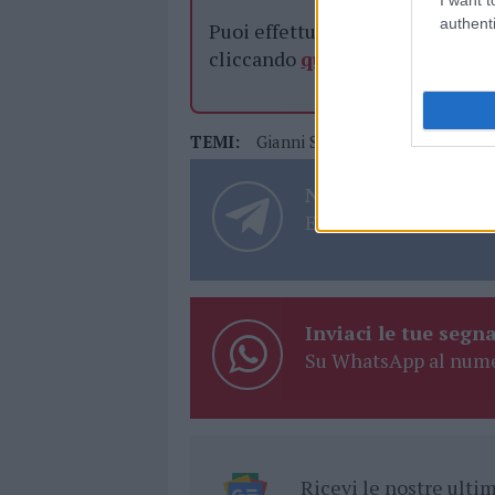
authenti
Puoi effettuare l'accesso andan
cliccando
qui
TEMI:
Gianni Sarti
Heramea Olbia
Notizie in tempo r
Entra nel canale tele
Inviaci le tue segna
Su WhatsApp al nume
Ricevi le nostre ult