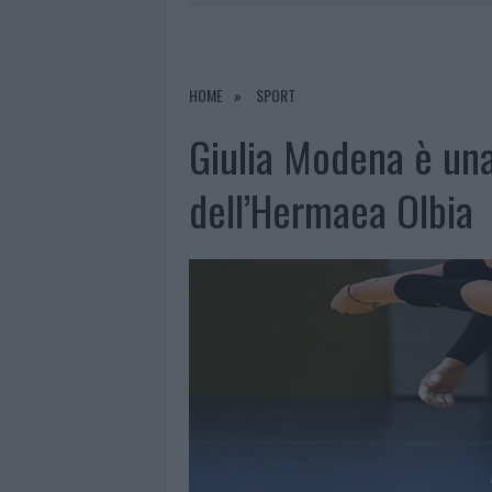
8 AGOSTO 2026
|
RISTORANTE DISTRUTTO DALLE F
7 AGOSTO 2026
|
LE PREVISIONI METEO PER IL WEE
7 AGOSTO 2026
|
MICHELLE HUNZIKER IN GALLURA,
HOME
SPORT
8 AGOSTO 2026
|
INCENDIO NELLA NOTTE A OLBIA,
Giulia Modena è una
dell’Hermaea Olbia