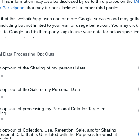
. This information may also be disclosed by us to third parties on the
IA
ini e Ilaria Maruotti. Nel 2017/18 è
Participants
that may further disclose it to other third parties.
olta stabilmente nel ruolo di primo libero),
 that this website/app uses one or more Google services and may gath
uale stagione ha giocato a Bedizzole.
including but not limited to your visit or usage behaviour. You may click 
 to Google and its third-party tags to use your data for below specifi
entusiasmo – commenta Giulia Modena –
non
ogle consent section.
amente in Serie A2.
So che nel mio ruolo c’è
mona Degortes. Mi è capitato di incrociarla da
l Data Processing Opt Outs
grande rispetto nei suoi confronti. Come lei
 bene della squadra, offrendo al coach anche
o opt-out of the Sharing of my personal data.
a Bacciottini mi ha parlato benissimo della
In
le prime prese di contatto con staff e
ente positive”.
o opt-out of the Sale of my Personal Data.
In
teressante – afferma il presidente
to opt-out of processing my Personal Data for Targeted
onosce bene il campionato di A2 per averlo già
ing.
a e Aversa. Siamo arrivati alla fase decisiva
In
sarà senz’altro di
grande aiuto per arrivare
o opt-out of Collection, Use, Retention, Sale, and/or Sharing
 poule salvezza.
Sia chiaro: l’ingresso in
ersonal Data that Is Unrelated with the Purposes for which it
lected.