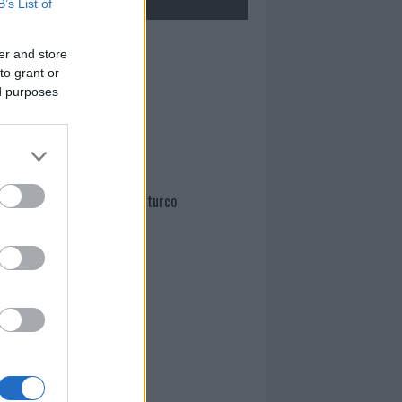
B’s List of
Mario Malu
er and store
to grant or
ed purposes
Paolo Pinna
Martina Agostina Diturco
I nostri cari
I nostri cari