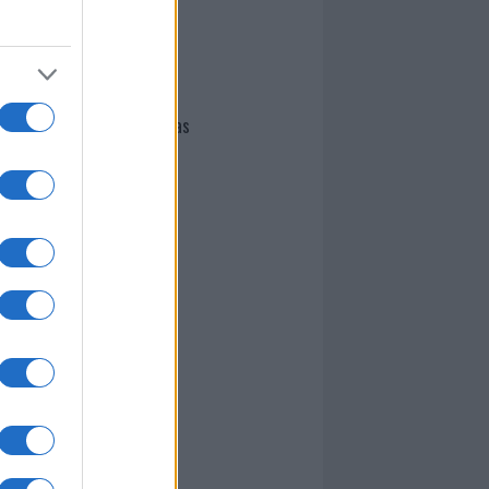
I nostri cari
Giovannimaria Cabras