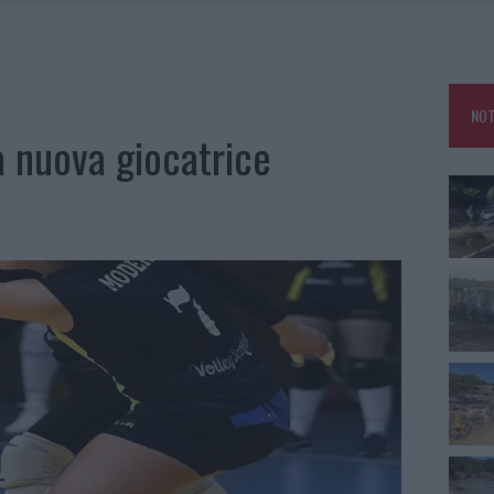
IAMME A LA MADDALENA, INCENDIO A MONTI D’À RENA
KEND A OLBIA E IN GALLURA
 BELLA ANCHE DAL VIVO: UN AMICO VIP SVELA COME FA
NOT
 A FUOCO DUE FURGONI
 nuova giocatrice