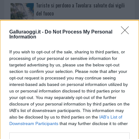
Turiste si perdono a Tavolara: salvate dai vigili
del fuoco
Meteo Olbia 6 agosto, migliora il tempo in
Galluraoggi.it -
Do Not Process My Personal
Information
Gallura
If you wish to opt-out of the sale, sharing to third parties, or
processing of your personal or sensitive information for
targeted advertising by us, please use the below opt-out
section to confirm your selection. Please note that after your
opt-out request is processed you may continue seeing
interest-based ads based on personal information utilized by
us or personal information disclosed to third parties prior to
your opt-out. You may separately opt-out of the further
disclosure of your personal information by third parties on the
IAB’s list of downstream participants. This information may
also be disclosed by us to third parties on the
IAB’s List of
NECROLOGIE
Downstream Participants
that may further disclose it to other
third parties.
Mario Malu