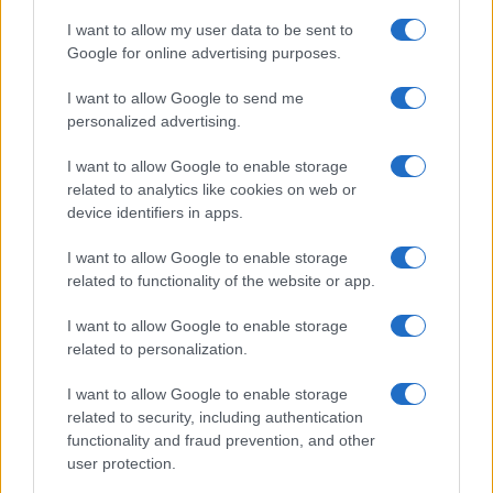
I want to allow my user data to be sent to
Google for online advertising purposes.
Giovannimaria Cabras
I want to allow Google to send me
personalized advertising.
I want to allow Google to enable storage
related to analytics like cookies on web or
device identifiers in apps.
Invia un Comunicato Stampa
|
Pubblicità
|
Segnala
I want to allow Google to enable storage
related to functionality of the website or app.
I want to allow Google to enable storage
related to personalization.
I want to allow Google to enable storage
Vuoi rimanere sempre aggiornato?
related to security, including authentication
functionality and fraud prevention, and other
Iscriviti alla newsletter di Gallura Oggi e ricevi le nostre
email periodiche contenenti le ultime notizie pubblicate
user protection.
sul sito web!