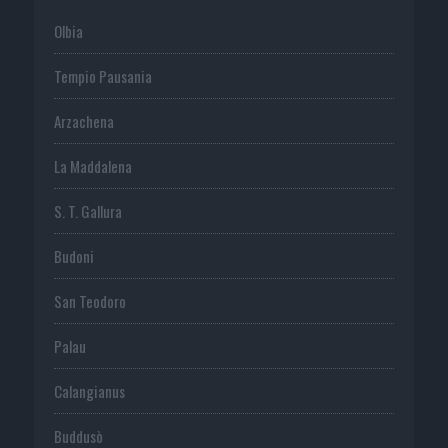
Olbia
Tempio Pausania
Arzachena
La Maddalena
S. T. Gallura
Budoni
San Teodoro
Palau
Calangianus
Buddusò