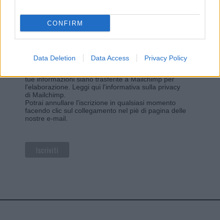
*
campo obbligatorio
*
Indirizzo email
CONFIRM
Privacy
Data Deletion
Data Access
Privacy Policy
Utilizziamo Mailchimp come piattaforma di
marketing. Iscrivendoti alla newsletter accetti che le
tue informazioni siano trasferite a Mailchimp per
l'elaborazione.
Leggi qui l'informativa sulla privacy
di Mailchimp
.
Potrai annullare l'iscrizione in qualsiasi momento
facendo clic sul collegamento nel piè di pagina delle
nostre e-mail.