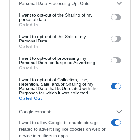
Please note that this website/app uses one or more Google
Personal Data Processing Opt Outs
services and may gather and store information including but
not limited to your visit or usage behaviour. You may click to
I want to opt-out of the Sharing of my
personal data.
grant or deny consent to Google and its third-party tags to
Paolo Pinna
Opted In
use your data for below specified purposes in below Google
consent section.
I want to opt-out of the Sale of my
Personal Data.
Opted In
Martina Agostina Diturco
I want to opt-out of processing my
Personal Data for Targeted Advertising.
Opted In
I nostri cari
I want to opt-out of Collection, Use,
Retention, Sale, and/or Sharing of my
Personal Data that Is Unrelated with the
Purposes for which it was collected.
Opted Out
I nostri cari
Google consents
I want to allow Google to enable storage
related to advertising like cookies on web or
I nostri cari
device identifiers in apps.