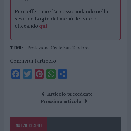
Puoi effettuare l'accesso andando nella
sezione
Login
dal menù del sito o
cliccando
qui
TEMI:
Protezione Civile San Teodoro
Condividi l'articolo
F
T
Pi
W
S
a
w
n
h
h
ce
it
te
at
a
Articolo precedente
b
te
re
s
re
Prossimo articolo
o
r
st
A
o
p
NOTIZIE RECENTI
k
p