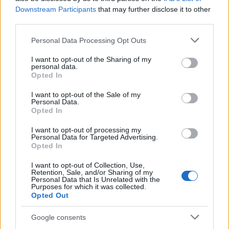
b
te
re
s
re
Prossimo articolo
Downstream Participants
that may further disclose it to other
o
r
st
A
third parties.
o
p
Please note that this website/app uses one or more Google
Personal Data Processing Opt Outs
NOTIZIE RECENTI
k
p
services and may gather and store information including but
not limited to your visit or usage behaviour. You may click to
I want to opt-out of the Sharing of my
personal data.
grant or deny consent to Google and its third-party tags to
Migliori agenzie per l’Attestazione SOA in Italia:
Opted In
use your data for below specified purposes in below Google
lista delle 4 realtà più efficienti nella g…
consent section.
I want to opt-out of the Sale of my
Personal Data.
Opted In
“Sul filo del discorso”: sold out ad Olbia per il
reading su Atzeni
I want to opt-out of processing my
Personal Data for Targeted Advertising.
Opted In
La Maddalena, festa per i 30 anni del Diving
I want to opt-out of Collection, Use,
center di Tegge
Retention, Sale, and/or Sharing of my
Personal Data that Is Unrelated with the
Purposes for which it was collected.
Opted Out
Esce di strada con l’auto ad Arzachena: ferito il
conducente
Google consents