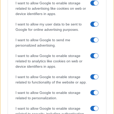
I want to allow Google to enable storage
Turiste si perdono a Tavolara: salvate dai vigili
related to advertising like cookies on web or
device identifiers in apps.
del fuoco
I want to allow my user data to be sent to
Meteo Olbia 6 agosto, migliora il tempo in
Google for online advertising purposes.
Gallura
I want to allow Google to send me
personalized advertising.
Incidente Olbia, poliziotto in vacanza salva 6
I want to allow Google to enable storage
persone: due bimbi tra i feriti
related to analytics like cookies on web or
device identifiers in apps.
I want to allow Google to enable storage
related to functionality of the website or app.
I want to allow Google to enable storage
related to personalization.
I want to allow Google to enable storage
related to security, including authentication