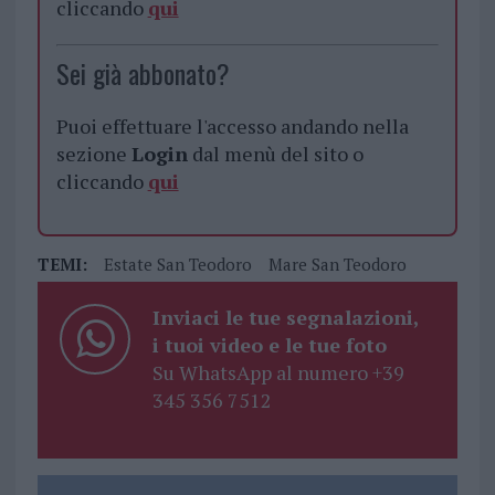
cliccando
qui
Sei già abbonato?
Puoi effettuare l'accesso andando nella
sezione
Login
dal menù del sito o
cliccando
qui
TEMI:
Estate San Teodoro
Mare San Teodoro
Inviaci le tue segnalazioni,
i tuoi video e le tue foto
Su WhatsApp al numero +39
345 356 7512