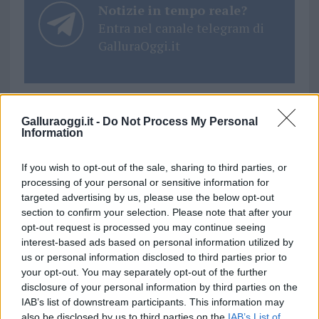
Notizie in tempo reale?
Entra nel canale telegram di
GalluraOggi.it
Galluraoggi.it -
Do Not Process My Personal
Ricevi le nostre ultime news
Information
da
Google News
If you wish to opt-out of the sale, sharing to third parties, or
processing of your personal or sensitive information for
targeted advertising by us, please use the below opt-out
section to confirm your selection. Please note that after your
Condividi l'articolo
opt-out request is processed you may continue seeing
interest-based ads based on personal information utilized by
F
T
Pi
W
S
us or personal information disclosed to third parties prior to
a
w
n
h
h
your opt-out. You may separately opt-out of the further
disclosure of your personal information by third parties on the
ce
it
te
at
a
Articolo precedente
IAB’s list of downstream participants. This information may
also be disclosed by us to third parties on the
IAB’s List of