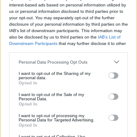
interest-based ads based on personal information utilized by
Fidal San Teodoro
Markus Dickey
us or personal information disclosed to third parties prior to
Notizie Puntaldia
Notizie San Teodoro
Puntaldia
your opt-out. You may separately opt-out of the further
Runaldia
disclosure of your personal information by third parties on the
IAB’s list of downstream participants. This information may
Inviaci le tue segnalazioni,
also be disclosed by us to third parties on the
IAB’s List of
i tuoi video e le tue foto
Downstream Participants
that may further disclose it to other
third parties.
Su WhatsApp al numero +39
345 356 7512
Please note that this website/app uses one or more Google
Personal Data Processing Opt Outs
services and may gather and store information including but
not limited to your visit or usage behaviour. You may click to
I want to opt-out of the Sharing of my
personal data.
grant or deny consent to Google and its third-party tags to
Opted In
use your data for below specified purposes in below Google
Notizie in tempo reale?
consent section.
I want to opt-out of the Sale of my
Entra nel canale telegram di
Personal Data.
Opted In
GalluraOggi.it
I want to opt-out of processing my
Personal Data for Targeted Advertising.
Opted In
I want to opt-out of Collection, Use,