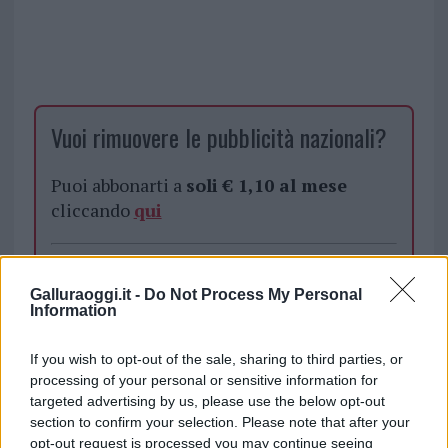
Vuoi rimuovere le pubblicità nazionali?
Puoi abbonarti a
soli € 1,10 al mese
cliccando
qui
Sei già abbonato?
Galluraoggi.it -
Do Not Process My Personal
Information
Puoi effettuare l'accesso andando nella
sezione
Login
dal menù del sito o
If you wish to opt-out of the sale, sharing to third parties, or
cliccando
qui
processing of your personal or sensitive information for
targeted advertising by us, please use the below opt-out
section to confirm your selection. Please note that after your
TEMI:
Atletica San Teodoro
Consorzio Puntaldia
opt-out request is processed you may continue seeing