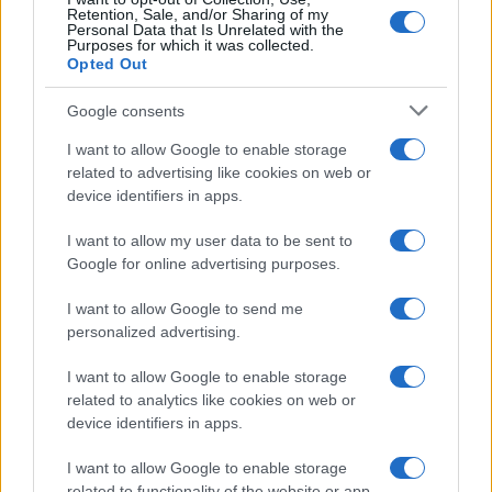
Ricevi le nostre ultime news
Retention, Sale, and/or Sharing of my
Personal Data that Is Unrelated with the
Purposes for which it was collected.
Opted Out
da
Google News
Google consents
I want to allow Google to enable storage
Condividi l'articolo
related to advertising like cookies on web or
F
T
Pi
W
S
device identifiers in apps.
a
w
n
h
h
I want to allow my user data to be sent to
ce
it
te
at
a
Google for online advertising purposes.
Articolo precedente
b
te
re
s
re
Prossimo articolo
I want to allow Google to send me
personalized advertising.
o
r
st
A
o
p
I want to allow Google to enable storage
NOTIZIE RECENTI
related to analytics like cookies on web or
k
p
device identifiers in apps.
Olbia, le previsioni meteo per lunedì 10 agosto
I want to allow Google to enable storage
related to functionality of the website or app.