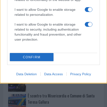
2026
I want to allow Google to enable storage
Le ultime offerte di lavoro a Olbia e in Gallura
related to personalization.
I want to allow Google to enable storage
related to security, including authentication
Cumuli di rifiuti a Santa Teresa Gallura, la
functionality and fraud prevention, and other
user protection.
segnalazione dei residenti
Incendi in Gallura, devastati un chiosco e due
CONFIRM
furgoni: le indagini
Data Deletion
Data Access
Privacy Policy
Cannigione celebra la cultura gallurese con il
“Poker letterario”
È scontro tra Misericordia e Comune di Santa
Teresa Gallura