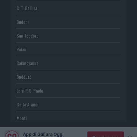
S. T. Gallura
Budoni
San Teodoro
Palau
Calangianus
Buddusò
Loiri P. S. Paolo
Golfo Aranci
Monti
Telti
App di Gallura Oggi