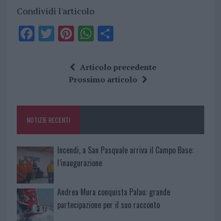
Condividi l'articolo
F
T
Pi
W
S
a
w
n
h
h
ce
it
te
at
a
Articolo precedente
b
te
re
s
re
Prossimo articolo
o
r
st
A
o
p
NOTIZIE RECENTI
k
p
Incendi, a San Pasquale arriva il Campo Base:
l’inaugurazione
Andrea Mura conquista Palau: grande
partecipazione per il suo racconto