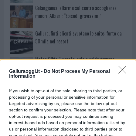
Calangianus, allarme sul centro accoglienza
minori, Albieri: “Episodi gravissimi”
Gallura, finti clienti svuotano le suite: furto da
50mila nel resort
Meteo Olbia 7 agosto, sole e caldo tornano
protagonisti
Galluraoggi.it -
Do Not Process My Personal
Information
Test tunnel Olbia: rampe chiuse ancora fino a
If you wish to opt-out of the sale, sharing to third parties, or
fine agosto
processing of your personal or sensitive information for
targeted advertising by us, please use the below opt-out
Aggius conquista la classifica delle mete più
section to confirm your selection. Please note that after your
opt-out request is processed you may continue seeing
amate dell’estate 2026
interest-based ads based on personal information utilized by
us or personal information disclosed to third parties prior to
your opt-out. You may separately opt-out of the further