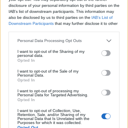
disclosure of your personal information by third parties on the
IAB’s list of downstream participants. This information may
also be disclosed by us to third parties on the
IAB’s List of
Downstream Participants
that may further disclose it to other
third parties.
Please note that this website/app uses one or more Google
Personal Data Processing Opt Outs
services and may gather and store information including but
not limited to your visit or usage behaviour. You may click to
I want to opt-out of the Sharing of my
personal data.
NECROLOGIE
grant or deny consent to Google and its third-party tags to
Opted In
use your data for below specified purposes in below Google
consent section.
I want to opt-out of the Sale of my
Mario Malu
Personal Data.
Opted In
I want to opt-out of processing my
Personal Data for Targeted Advertising.
Paolo Pinna
Opted In
I want to opt-out of Collection, Use,
Retention, Sale, and/or Sharing of my
Personal Data that Is Unrelated with the
Martina Agostina Diturco
Purposes for which it was collected.
Opted Out