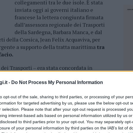
collegamenti tra le due isole. È stata
inviata oggi ai governi italiano e
francese la lettera congiunta firmata
dall’assessora regionale dei Trasporti
della Sardegna, Barbara Manca, e dal
ti della Corsica, Jean Felix Acquaviva, per
gente a supporto della tratta marittima
tra
facio.
i dei Trasporti – era stata concordata in
omologhi avvenuto a Bonifacio (Corsica) il 27
ione sulla necessità di intervenire in tempi
i.it -
Do Not Process My Personal Information
strutturali del collegamento, proponendo
e che possano garantire un servizio regolare,
to opt-out of the sale, sharing to third parties, or processing of your per
formation for targeted advertising by us, please use the below opt-out s
e due isole.
r selection. Please note that after your opt-out request is processed y
eing interest-based ads based on personal information utilized by us or
minazione su due piani paralleli – ha
disclosed to third parties prior to your opt-out. You may separately opt-
 un lato l’interlocuzione politica e
losure of your personal information by third parties on the IAB’s list of
NEC