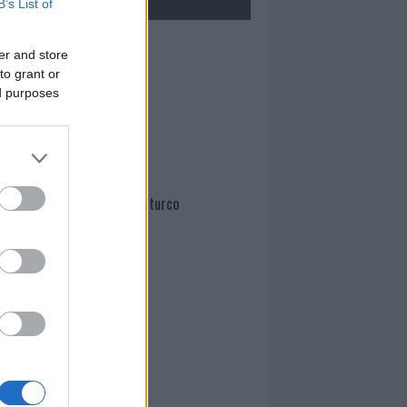
B’s List of
Mario Malu
er and store
to grant or
ed purposes
Paolo Pinna
Martina Agostina Diturco
I nostri cari
I nostri cari