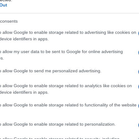
amento, con l’inserimento dell’acquisto delle
Out
ogetto.
consents
e al Comitato di Cooperazione frontaliera
o allow Google to enable storage related to advertising like cookies on
ebbraio a Nizza in occasione del rinnovo del
evice identifiers in apps.
a favorire gli scambi tra i due Paesi.
o allow my user data to be sent to Google for online advertising
s.
to allow Google to send me personalized advertising.
nale dei Trasporti accoglie con favore la
 compagnia Moby sulla stessa tratta, grazie al
o allow Google to enable storage related to analytics like cookies on
glia, che si affianca ora alla Ichnusa gestita da
evice identifiers in apps.
nte di alleggerire il traffico e di garantire
alla domanda, soprattutto in vista della stagione
o allow Google to enable storage related to functionality of the website
o allow Google to enable storage related to personalization.
aglia è una buona notizia – ha commentato
o resta quello di costruire una strategia
o allow Google to enable storage related to security, including