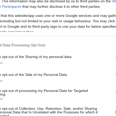
lla lettera ai governi nazionali, dall’altro la
. This information may also be disclosed by us to third parties on the
IA
o di un servizio minimo essenziale che non può
Participants
that may further disclose it to other third parties.
 o incertezze”.
 that this website/app uses one or more Google services and may gath
including but not limited to your visit or usage behaviour. You may click 
 to Google and its third-party tags to use your data for below specifi
ogle consent section.
no proposto due linee d’intervento principali:
mendamento dell’articolo 3 della Direttiva
l Data Processing Opt Outs
splicitamente il collegamento Santa Teresa di
o di applicazione. Questo consentirebbe, a costo
o opt-out of the Sharing of my personal data.
 idonee alla tratta, mantenendo al tempo stesso
In
, e armonizzando le norme applicabili tra viaggi
o opt-out of the Sale of my Personal Data.
In
procedere all’acquisto in comune di navi adatte
to opt-out of processing my Personal Data for Targeted
 europee, regionali e nazionali, da mettere a
ing.
In
gestione del servizio e la manutenzione dei
udieranno anche la fattibilità di istituire una
o opt-out of Collection, Use, Retention, Sale, and/or Sharing
ersonal Data that Is Unrelated with the Purposes for which it
ntaliera che rediga e gestisca direttamente una
lected.