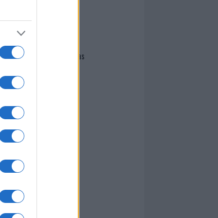
I nostri cari
Giovannimaria Cabras