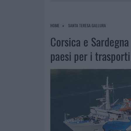
7 AGOSTO 2026
|
CALANGIANUS, DOPO LE POLEMIC
7 AGOSTO 2026
|
OLBIA, DIVIETO DI SOSTA CONT
7 AGOSTO 2026
|
PAUSA CAFFÈ IMPECCABILE: COME 
HOME
SANTA TERESA GALLURA
7 AGOSTO 2026
|
LE PREVISIONI METEO PER IL WEE
Corsica e Sardegna 
paesi per i trasporti