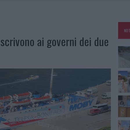
HE IL CENTRO ACCOGLIENZA MINORI CHIUDE
RO SPACCIO E DEGRADO: ESPLODE LA PROTESTA
SCEGLIERE LA SOLUZIONE IDEALE PER LA CASA E L’UFFICIO
NOT
KEND A OLBIA E IN GALLURA
scrivono ai governi dei due