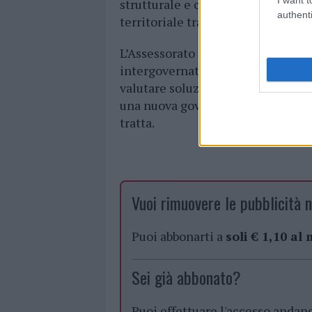
strutturale e condivisa, insieme al
authenti
territoriale tra le due isole”.
L’Assessorato ha confermato la dis
intergovernativo per discutere ne
valutare soluzioni normative e fi
una nuova governance del servizio
tratta.
Vuoi rimuovere le pubblicità n
Puoi abbonarti a
soli € 1,10 al
Sei già abbonato?
Puoi effettuare l'accesso andan