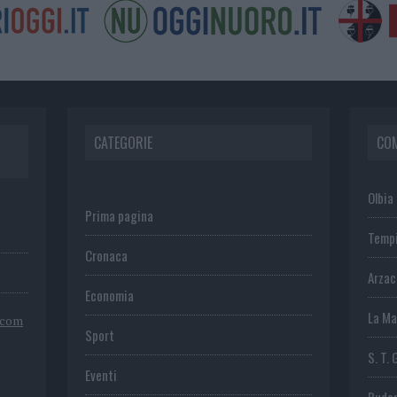
CATEGORIE
CO
Olbia
Prima pagina
Temp
Cronaca
Arza
Economia
La Ma
.com
Sport
S. T. 
Eventi