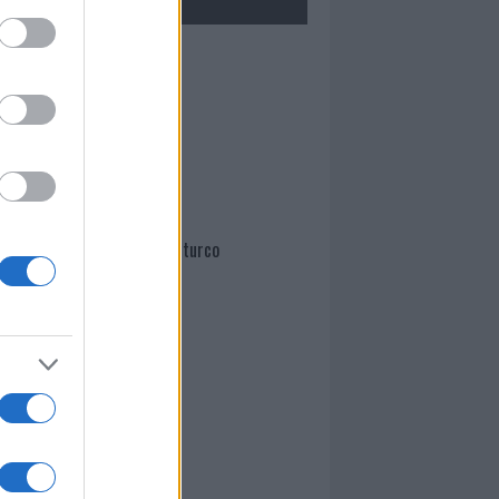
Mario Malu
Paolo Pinna
Martina Agostina Diturco
I nostri cari
I nostri cari