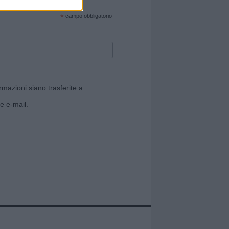
cate sul sito web!
*
campo obbligatorio
rmazioni siano trasferite a
e e-mail.