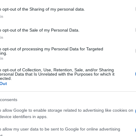
o opt-out of the Sharing of my personal data.
In
o opt-out of the Sale of my Personal Data.
In
lazioni, i tuoi video e le tue foto
to opt-out of processing my Personal Data for Targeted
ro +39 345 356 7512
ing.
In
o opt-out of Collection, Use, Retention, Sale, and/or Sharing
ersonal Data that Is Unrelated with the Purposes for which it
lected.
eale?
Out
gram di GalluraOggi.it
consents
o allow Google to enable storage related to advertising like cookies on
evice identifiers in apps.
ime news da
Google News
o allow my user data to be sent to Google for online advertising
s.