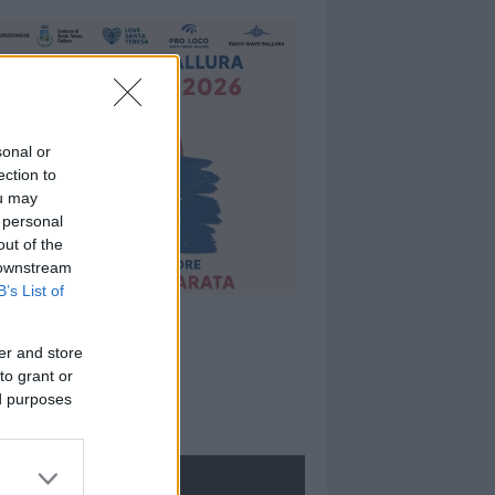
sonal or
ection to
ou may
 personal
out of the
 downstream
B’s List of
er and store
to grant or
ed purposes
ROLOGIE