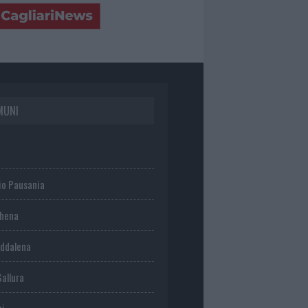
MUNI
io Pausania
chena
ddalena
Gallura