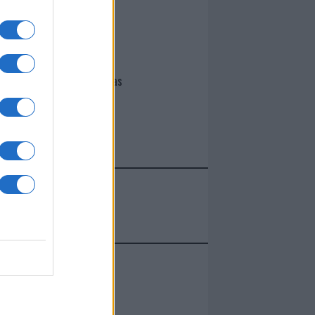
I nostri cari
Giovannimaria Cabras