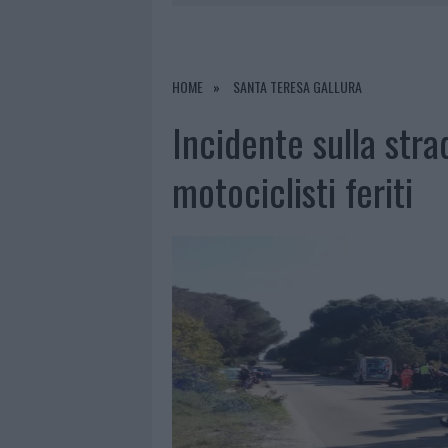
8 AGOSTO 2026
|
RISTORANTE DISTRUTTO DALLE F
7 AGOSTO 2026
|
LE PREVISIONI METEO PER IL WEE
7 AGOSTO 2026
|
MICHELLE HUNZIKER IN GALLURA,
HOME
SANTA TERESA GALLURA
8 AGOSTO 2026
|
INCENDIO NELLA NOTTE A OLBIA,
Incidente sulla str
motociclisti feriti