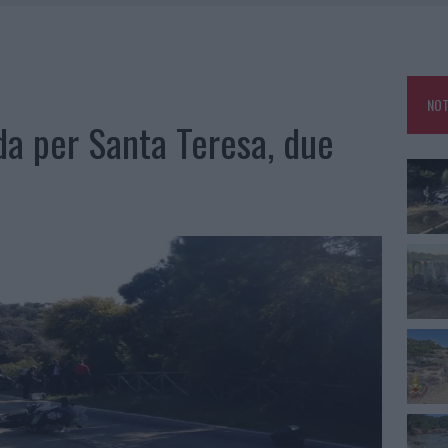
IAMME A LA MADDALENA, INCENDIO A MONTI D’À RENA
KEND A OLBIA E IN GALLURA
 BELLA ANCHE DAL VIVO: UN AMICO VIP SVELA COME FA
NOT
 A FUOCO DUE FURGONI
ada per Santa Teresa, due