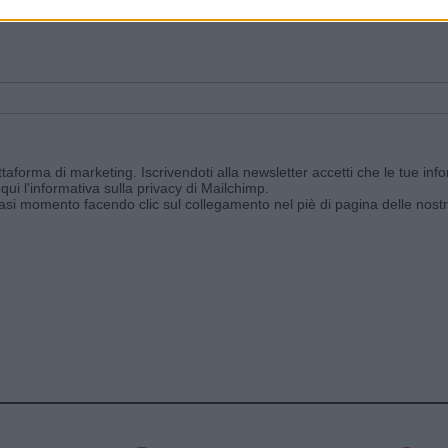
ggi e ricevi le nostre email periodiche contenenti le ultime notizie pubbli
aforma di marketing. Iscrivendoti alla newsletter accetti che le tue info
qui l'informativa sulla privacy di Mailchimp
.
siasi momento facendo clic sul collegamento nel piè di pagina delle nostr