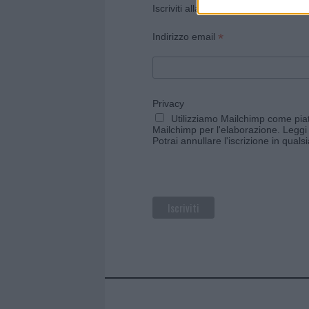
Iscriviti alla newsletter di Gallura O
*
Indirizzo email
Privacy
Utilizziamo Mailchimp come piatt
Mailchimp per l'elaborazione.
Leggi 
Potrai annullare l'iscrizione in qual