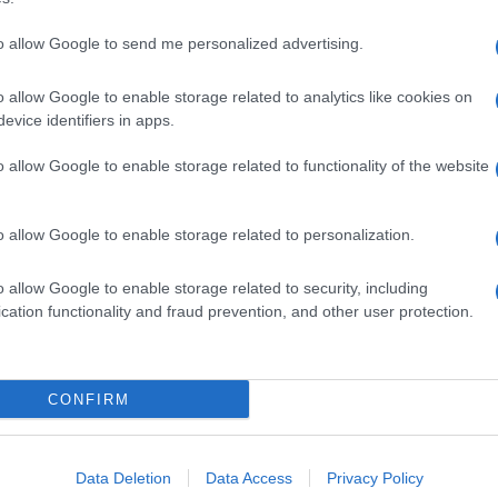
to allow Google to send me personalized advertising.
o allow Google to enable storage related to analytics like cookies on
evice identifiers in apps.
dente
Prossimo articolo
o allow Google to enable storage related to functionality of the website
o allow Google to enable storage related to personalization.
o allow Google to enable storage related to security, including
cation functionality and fraud prevention, and other user protection.
Invia un Comunicato Stampa
|
Pubblicità
|
Segnala
CONFIRM
iornato?
Data Deletion
Data Access
Privacy Policy