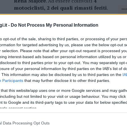
Rena Majore
. Ad essere coinvolti
4
motociclisti, 2 dei quali rimasti feriti
.
Sul luogo sono intervenuti l’ambulanza e
i.it -
Do Not Process My Personal Information
l’elicottero del 118 che hanno
provveduto a
trasportare i
to opt-out of the sale, sharing to third parties, or processing of your per
 Lo stesso tratto di strada, lo scorso anno, fu
formation for targeted advertising by us, please use the below opt-out s
danno sempre di un motociclista.
r selection. Please note that after your opt-out request is processed y
eing interest-based ads based on personal information utilized by us or
disclosed to third parties prior to your opt-out. You may separately opt-
losure of your personal information by third parties on the IAB’s list of
. This information may also be disclosed by us to third parties on the
IA
azionali?
Participants
that may further disclose it to other third parties.
 that this website/app uses one or more Google services and may gath
 mese
cliccando
qui
including but not limited to your visit or usage behaviour. You may click 
 to Google and its third-party tags to use your data for below specifi
ogle consent section.
l Data Processing Opt Outs
NEC
do nella sezione
Login
dal menù del sito o