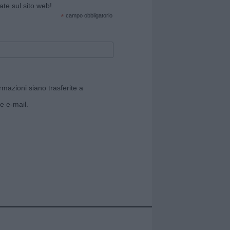
cate sul sito web!
*
campo obbligatorio
rmazioni siano trasferite a
e e-mail.