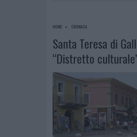
7 AGOSTO 2026
|
OLBIA, DIVIETO DI SOSTA CONT
7 AGOSTO 2026
|
PAUSA CAFFÈ IMPECCABILE: COME 
7 AGOSTO 2026
|
MONTE PINO, LA FINE DI UN LUN
HOME
CRONACA
7 AGOSTO 2026
|
MICHELLE HUNZIKER IN GALLURA,
Santa Teresa di Gall
“Distretto culturale