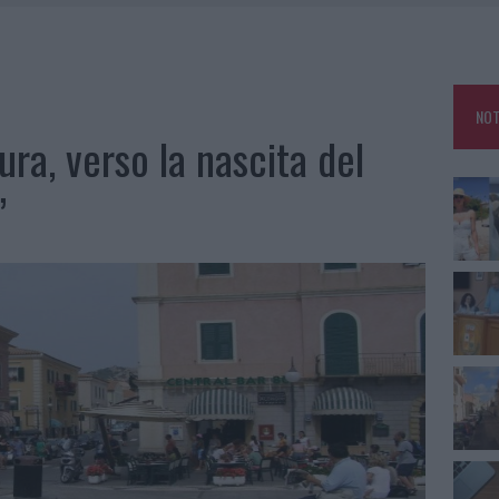
RO SPACCIO E DEGRADO: ESPLODE LA PROTESTA
SCEGLIERE LA SOLUZIONE IDEALE PER LA CASA E L’UFFICIO
GO DOLORE: STORIA E RINASCITA DELLA STRADA CHE SEGNÒ LA GALLURA
NOT
 BELLA ANCHE DAL VIVO: UN AMICO VIP SVELA COME FA
ura, verso la nascita del
”