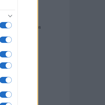
I nostri cari
Giovannimaria Cabras