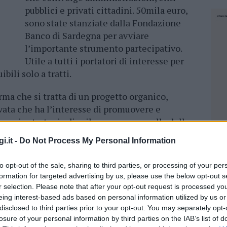
pubblici e privati cittadini. 50mila euro,
sono state stanziate dalla Fondazione
Banco di Sardegna per avviare
l’importante strumento partecipativo.
Utile a tutti i portatori di interesse per
ibili solo a tratti.
rma che si tratta di un progetto organico,
ivata che ha l’interesse di promuovere e
ù ampia strategia di sviluppo, come quella della
ta avviata la procedura di partecipazione per
i.it -
Do Not Process My Personal Information
utili alla creazione del Distretto culturale
entate
entro il 5 maggio
all’Unione dei
to opt-out of the sale, sharing to third parties, or processing of your per
o via mail a
unionealtagallura@tiscali.it
.
formation for targeted advertising by us, please use the below opt-out s
r selection. Please note that after your opt-out request is processed y
ati dal sito
unionedeicomunialtagallura.it
.
eing interest-based ads based on personal information utilized by us or
iduazione degli assi strategici prioritari: dal
disclosed to third parties prior to your opt-out. You may separately opt-
losure of your personal information by third parties on the IAB’s list of
 innovativo e creativo alle imprese locali
NEC