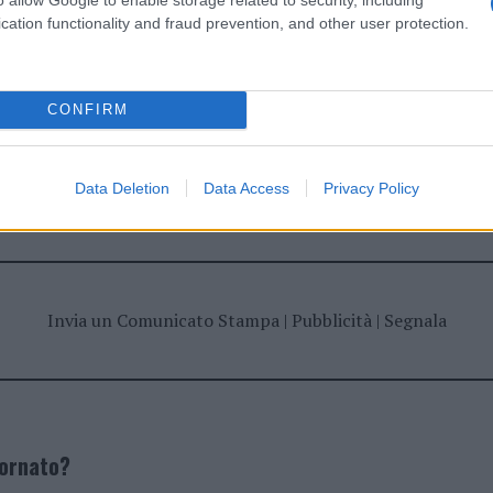
cation functionality and fraud prevention, and other user protection.
CONFIRM
dente
Prossimo articolo
Data Deletion
Data Access
Privacy Policy
Invia un Comunicato Stampa
|
Pubblicità
|
Segnala
iornato?