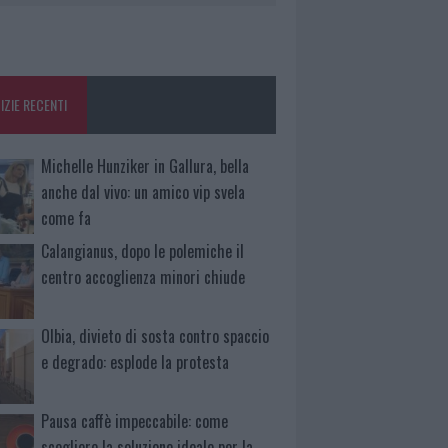
IZIE RECENTI
Michelle Hunziker in Gallura, bella
anche dal vivo: un amico vip svela
come fa
Calangianus, dopo le polemiche il
centro accoglienza minori chiude
Olbia, divieto di sosta contro spaccio
e degrado: esplode la protesta
Pausa caffè impeccabile: come
scegliere la soluzione ideale per la