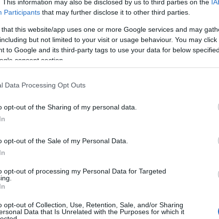
. This information may also be disclosed by us to third parties on the
IA
zi e nuovi percorsi di formazione. E dalla
Participants
that may further disclose it to other third parties.
irati a migliorare la fruibilità del Distretto e
tento è di promuovere processi di qualità e
 that this website/app uses one or more Google services and may gath
including but not limited to your visit or usage behaviour. You may click 
onservazione, restauro e valorizzazione del
 to Google and its third-party tags to use your data for below specifi
verso il censimento e la catalogazione in
ogle consent section.
lgano enti locali, università, professionisti e
accordo in rete con l’adesione alla “carta dei
l Data Processing Opt Outs
 legati alla filiera culturale.
o opt-out of the Sharing of my personal data.
In
o opt-out of the Sale of my Personal Data.
azionali?
In
 mese
cliccando
qui
to opt-out of processing my Personal Data for Targeted
ing.
In
o opt-out of Collection, Use, Retention, Sale, and/or Sharing
ersonal Data that Is Unrelated with the Purposes for which it
lected.