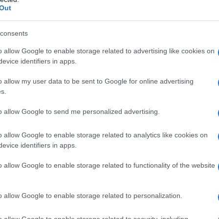
do nella sezione
Login
dal menù del sito o
Out
consents
o allow Google to enable storage related to advertising like cookies on
esa Di Gallura
Unione Comuni Alta Gallura
evice identifiers in apps.
lazioni, i tuoi video e le tue foto
o allow my user data to be sent to Google for online advertising
ro +39 345 356 7512
s.
to allow Google to send me personalized advertising.
o allow Google to enable storage related to analytics like cookies on
eale?
evice identifiers in apps.
gram di GalluraOggi.it
o allow Google to enable storage related to functionality of the website
o allow Google to enable storage related to personalization.
ime news da
Google News
o allow Google to enable storage related to security, including